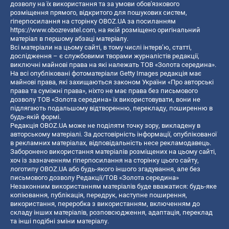
дозволу на їх використання та за умови обов'язкового
розміщення прямого, відкритого для пошукових систем,
гіперпосилання на сторінку OBOZ.UA за посиланням
https://www.obozrevatel.com
, на якій розміщено оригінальний
матеріал в першому абзаці матеріалу.
Всі матеріали на цьому сайті, в тому числі інтерв’ю, статті,
дослідження – є службовими творами журналістів редакції,
виключні майнові права на які належать ТОВ «Золота середина».
На всі опубліковані фотоматеріали Getty Images редакція має
майнові права, які захищаються законом України «Про авторські
права та суміжні права», ніхто не має права без письмового
дозволу ТОВ «Золота середина» їх використовувати, вони не
підлягають подальшому відтворенню, перекладу, поширенню в
будь-якій формі.
Редакція OBOZ.UA може не поділяти точку зору, викладену в
авторському матеріалі. За достовірність інформації, опублікованої
в рекламних матеріалах, відповідальність несе рекламодавець.
Заборонено використання матеріалів розміщених на цьому сайті,
хоч із зазначенням гіперпосилання на сторінку цього сайту,
логотипу OBOZ.UA або будь-якого іншого згадування, але без
письмового дозволу Редакції/ТОВ «Золота середина»
Незаконним використанням матеріалів буде вважатися: будь-яке
копiювання, публiкацiя, передрук, наступне поширення,
використання, переробка з використанням, включенням до
складу інших матеріалів, розповсюдження, адаптація, переклад
та інші подібні зміни матеріалу.