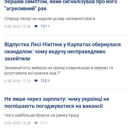
перший симптом, який сигналізував про його
"агресивний" рак
Спершу лікарі не надали цьому належної уваги
15,1 т.
6.08.2026 12:46
Відпустка Лесі Нікітюк у Карпатах обернулася
скандалом: чому ведучу несправедливо
захейтили
Знаменитість вийшла на пряму комунікацію в мережі та
розставила всі крапки над "і"
12,0 т.
6.08.2026 17:32
Не лише через зарплату: чому українці не
поспішають погоджуватися на вакансії
Чого найбільше бракує на ринку праці
3,1 т.
6.08.2026 15:38