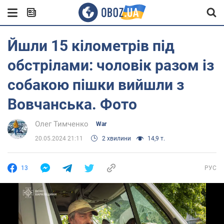
Йшли 15 кілометрів під
обстрілами: чоловік разом із
собакою пішки вийшли з
Вовчанська. Фото
Олег Тимченко
War
20.05.2024 21:11
2 хвилини
14,9 т.
13
РУС