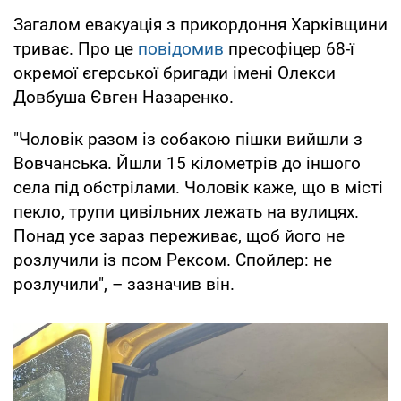
Загалом евакуація з прикордоння Харківщини
триває. Про це
повідомив
пресофіцер 68-ї
окремої єгерської бригади імені Олекси
Довбуша Євген Назаренко.
"Чоловік разом із собакою пішки вийшли з
Вовчанська. Йшли 15 кілометрів до іншого
села під обстрілами. Чоловік каже, що в місті
пекло, трупи цивільних лежать на вулицях.
Понад усе зараз переживає, щоб його не
розлучили із псом Рексом. Спойлер: не
розлучили", – зазначив він.