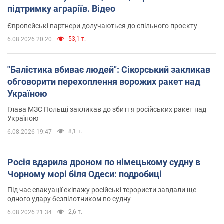
підтримку аграріїв. Відео
Європейські партнери долучаються до спільного проєкту
53,1 т.
6.08.2026 20:20
"Балістика вбиває людей": Сікорський закликав
обговорити перехоплення ворожих ракет над
Україною
Глава МЗС Польщі закликав до збиття російських ракет над
Україною
8,1 т.
6.08.2026 19:47
Росія вдарила дроном по німецькому судну в
Чорному морі біля Одеси: подробиці
Під час евакуації екіпажу російські терористи завдали ще
одного удару безпілотником по судну
2,6 т.
6.08.2026 21:34