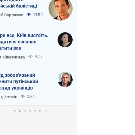
ійській балістиці
14,0 т.
лій Портников
ри все, Київ вистоїть.
здатися означає
атити все
9,7 т.
а Айвазовська
ід зобов'язаний
инити путінський
оцид українців
2,6 т.
ід Невзлін