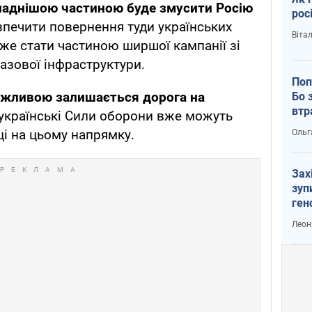
ладнішою частиною буде змусити Росію
рос
зпечити повернення туди українських
Віта
оже стати частиною ширшої кампанії зі
азової інфраструктури.
Поп
жливою залишається дорога на
Бо 
втр
українські Сили оборони вже можуть
ці на цьому напрямку.
Ольг
Зах
зуп
ген
Леон