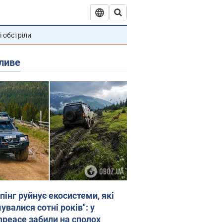
і обстріли
ливе
пінг руйнує екосистеми, які
валися сотні років": у
npeace забили на сполох