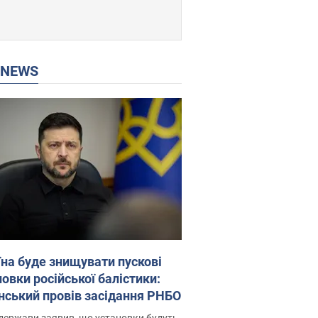
P NEWS
їна буде знищувати пускові
овки російської балістики:
нський провів засідання РНБО
держави заявив, що установки будуть