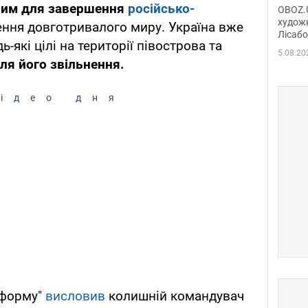
диси
ним для завершення
російсько-
OBOZ.U
Горсь
художн
ення довготривалого миру. Україна вже
Лісабо
Дмит
-які цілі на території півострова та
в По
5.08.20
ля його звільнення.
ідео дня
нформу"
висловив
колишній командувач