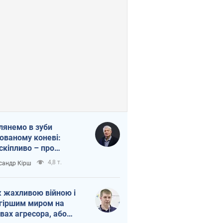
лянемо в зуби
ованому коневі:
скіпливо – про
омогу Україні
4,8 т.
сандр Кірш
 жахливою війною і
гіршим миром на
вах агресора, або