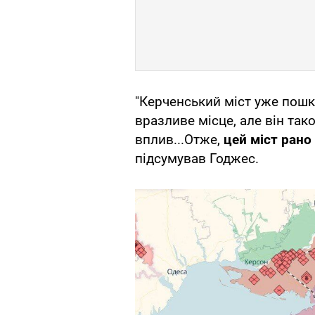
"Керченський міст уже пошко
вразливе місце, але він та
вплив...Отже,
цей міст рано 
підсумував Годжес.