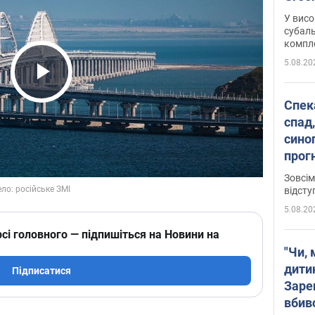
У висо
субаль
комплек
сотень
5.08.20
Play Video
Спека
спад,
сино
прог
змін
Зовсім
відсту
5.08.20
сі головного — підпишіться на Новини на
"Чи, 
дити
Підписатися
Заре
вбив