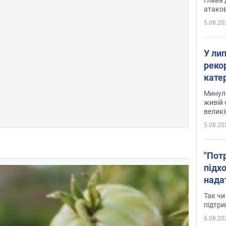
атаков
5.08.20
У ли
рекор
кате
опри
Минуло
живій 
великі
5.08.20
"Пот
підх
нада
дост
Так чи
прим
підтр
6.08.20