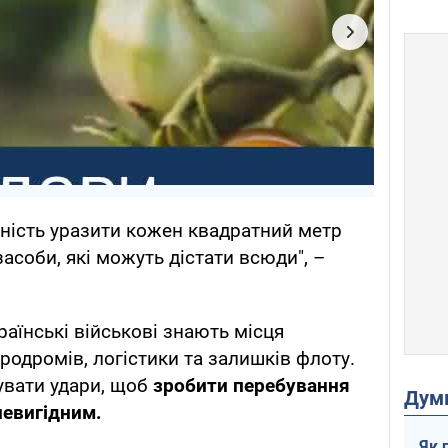
ність уразити кожен квадратний метр
засоби, які можуть дістати всюди", –
аїнські військові знають місця
родромів, логістики та залишків флоту.
вати удари, щоб
зробити перебування
Дум
невигідним.
Як 