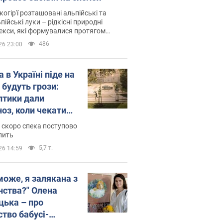
когір'ї розташовані альпійські та
пійські луки – рідкісні природні
си, які формувалися протягом
 років
486
26 23:00
 в Україні піде на
 будуть грози:
птики дали
ноз, коли чекати
и погоди
 скоро спека поступово
пить
5,7 т.
26 14:59
може, я залякана з
нства?" Олена
цька – про
ство бабусі-