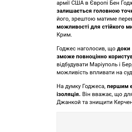
армії США в Європі Бен Год
залишається головною точк
його, зрештою матиме перев
можливості для стійкого м
Крим.
Годжес наголосив, що
доки 
зможе повноцінно користу
відбудувати Маріуполь і Бер
можливість впливати на су
На думку Годжеса,
першим е
ізоляція.
Він вважає, що дл
Джанкой та знищити Керчен