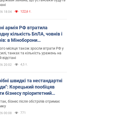
ані
122,6 т.
26 18:04
пні армія РФ втратила
дну кількість БпЛА, човнів і
рів: в Міноборони
люднили статистику
го місяця також зросли втрати РФ у
силі, танках та кількість уражень на
й відстані
4,5 т.
26 20:02
рібні швидкі та нестандартні
оди": Корецький пообіцяв
ти бізнесу пріоритетний
уп до наявних складських
 так, бізнес після обстрілів отримає
іщень
имку
771
26 00:08