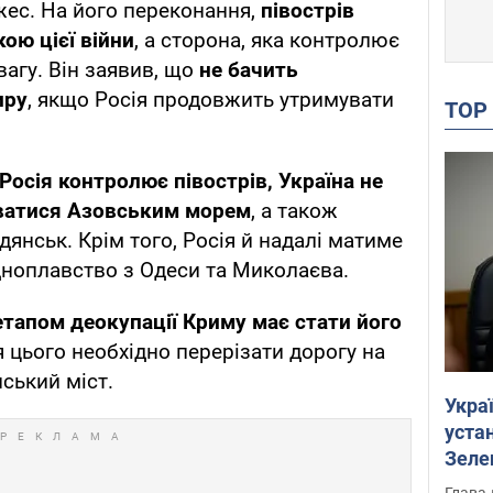
жес. На його переконання,
півострів
ою цієї війни
, а сторона, яка контролює
агу. Він заявив, що
не бачить
иру
, якщо Росія продовжить утримувати
TO
Росія контролює півострів, Україна не
ватися Азовським морем
, а також
дянськ. Крім того, Росія й надалі матиме
дноплавство з Одеси та Миколаєва.
тапом деокупації Криму має стати його
я цього необхідно перерізати дорогу на
ський міст.
Укра
устан
Зеле
Глава 