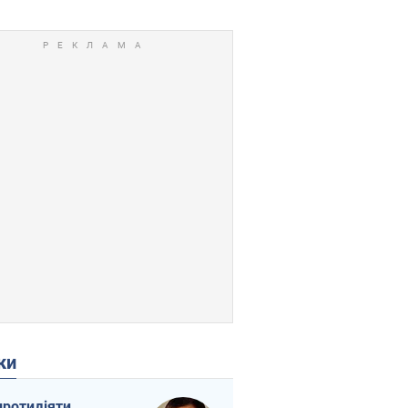
ки
протидіяти