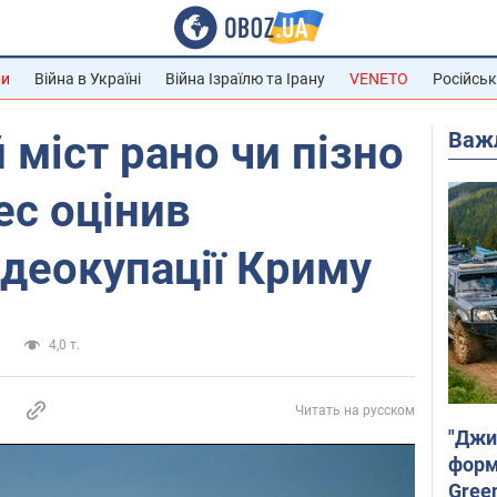
ни
Війна в Україні
Війна Ізраїлю та Ірану
VENETO
Російськ
Важ
 міст рано чи пізно
ес оцінив
деокупації Криму
и
4,0 т.
Читать на русском
"Джи
форму
Gree