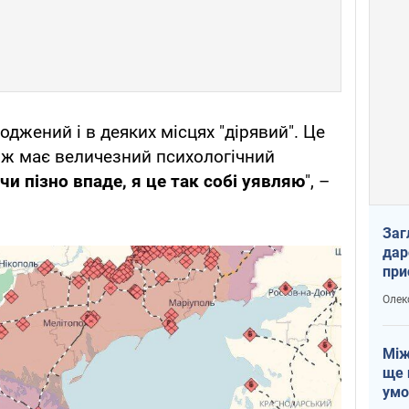
джений і в деяких місцях "дірявий". Це
кож має величезний психологічний
чи пізно впаде, я це так собі уявляю
", –
Заг
дар
при
доп
Олек
Між
ще 
умо