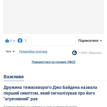
4
1
Підписатися
Теги
Редакційна політика
Київ і Варшава...
Повернутися на головну OBOZ
Важливе
Дружина тяжкохворого Джо Байдена назвала
перший симптом, який сигналізував про його
"агресивний" рак
Спершу лікарі не надали цьому належної уваги