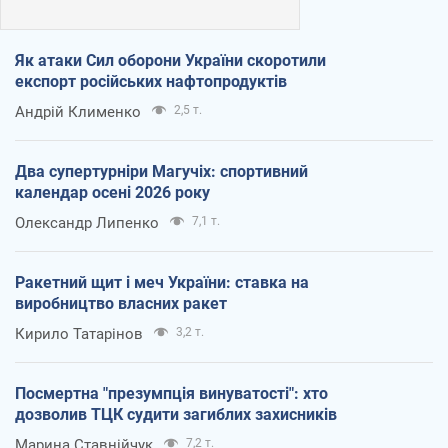
Як атаки Сил оборони України скоротили
експорт російських нафтопродуктів
Андрій Клименко
2,5 т.
Два супертурніри Магучіх: спортивний
календар осені 2026 року
Олександр Липенко
7,1 т.
Ракетний щит і меч України: ставка на
виробництво власних ракет
Кирило Татарінов
3,2 т.
Посмертна "презумпція винуватості": хто
дозволив ТЦК судити загиблих захисників
Марина Ставнійчук
7,2 т.