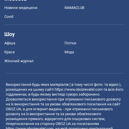
Новини медицини
MAMACLUB
Covid
Шоу
Афіша
Плітки
Краса
Мода
Жіночий журнал
Використання будь-яких матеріалів ( в тому числі фото- та відео-),
розміщених на цьому сайті
https://www.obozrevatel.com
та всіх його
піддоменах, в будь-якому вигляді суворо заборонено.
Дозволяється використання при отриманні письмового дозволу
на їх використання та за умови обов'язкового посилання на сайт
OBOZ.UA, а для інтернет-видань - при отриманні письмового
дозволу на їх використання та за умови обов'язкового
розміщення прямого, відкритого для пошукових систем,
гіперпосилання на сторінку OBOZ.UA за посиланням
https://www.obozrevatel.com
, на якій розміщено оригінальний