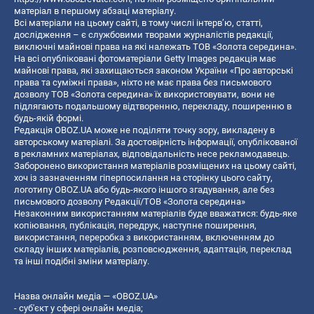
матеріал в першому абзаці матеріалу.
Всі матеріали на цьому сайті, в тому числі інтерв’ю, статті,
дослідження – є службовими творами журналістів редакції,
виключні майнові права на які належать ТОВ «Золота середина».
На всі опубліковані фотоматеріали Getty Images редакція має
майнові права, які захищаються законом України «Про авторські
права та суміжні права», ніхто не має права без письмового
дозволу ТОВ «Золота середина» їх використовувати, вони не
підлягають подальшому відтворенню, перекладу, поширенню в
будь-якій формі.
Редакція OBOZ.UA може не поділяти точку зору, викладену в
авторському матеріалі. За достовірність інформації, опублікованої
в рекламних матеріалах, відповідальність несе рекламодавець.
Заборонено використання матеріалів розміщених на цьому сайті,
хоч із зазначенням гіперпосилання на сторінку цього сайту,
логотипу OBOZ.UA або будь-якого іншого згадування, але без
письмового дозволу Редакції/ТОВ «Золота середина»
Незаконним використанням матеріалів буде вважатися: будь-яке
копiювання, публiкацiя, передрук, наступне поширення,
використання, переробка з використанням, включенням до
складу інших матеріалів, розповсюдження, адаптація, переклад
та інші подібні зміни матеріалу.
Назва онлайн медіа — «OBOZ.UA»
- суб'єкт у сфері онлайн медіа;