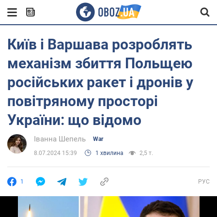
Київ і Варшава розроблять
механізм збиття Польщею
російських ракет і дронів у
повітряному просторі
України: що відомо
Іванна Шепель
War
8.07.2024 15:39
1 хвилина
2,5 т.
1
РУС