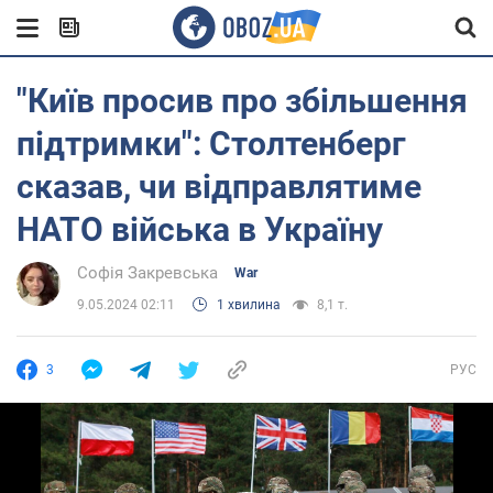
"Київ просив про збільшення
підтримки": Столтенберг
сказав, чи відправлятиме
НАТО війська в Україну
Софія Закревська
War
9.05.2024 02:11
1 хвилина
8,1 т.
3
РУС