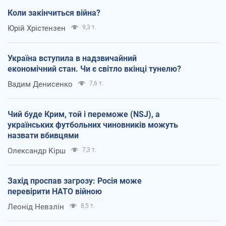
Коли закінчиться війна?
Юрій Хрістензен
9,3 т.
Україна вступила в надзвичайний
економічний стан. Чи є світло вкінці тунелю?
Вадим Денисенко
7,6 т.
Чий буде Крим, той і переможе (NSJ), а
українських футбольних чиновників можуть
назвати вбивцями
Олександр Кірш
7,3 т.
Захід проспав загрозу: Росія може
перевірити НАТО війною
Леонід Невзлін
8,5 т.