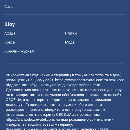
Covid
Шоу
Афіша
Плітки
Краса
Мода
Жіночий журнал
Використання будь-яких матеріалів ( в тому числі фото- та відео-),
розміщених на цьому сайті
https://www.obozrevatel.com
та всіх його
піддоменах, в будь-якому вигляді суворо заборонено.
Дозволяється використання при отриманні письмового дозволу
на їх використання та за умови обов'язкового посилання на сайт
OBOZ.UA, а для інтернет-видань - при отриманні письмового
дозволу на їх використання та за умови обов'язкового
розміщення прямого, відкритого для пошукових систем,
гіперпосилання на сторінку OBOZ.UA за посиланням
https://www.obozrevatel.com
, на якій розміщено оригінальний
матеріал в першому абзаці матеріалу.
Всі матеріали на цьому сайті, в тому числі інтерв’ю, статті,