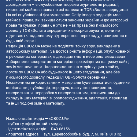
дослідження – є службовими творами журналістів редакції,
виключні майнові права на які належать ТОВ «Золота середина».
На всі опубліковані фотоматеріали Getty Images редакція має
майнові права, які захищаються законом України «Про авторські
права та суміжні права», ніхто не має права без письмового
дозволу ТОВ «Золота середина» їх використовувати, вони не
підлягають подальшому відтворенню, перекладу, поширенню в
будь-якій формі.
Редакція OBOZ.UA може не поділяти точку зору, викладену в
авторському матеріалі. За достовірність інформації, опублікованої
в рекламних матеріалах, відповідальність несе рекламодавець.
Заборонено використання матеріалів розміщених на цьому сайті,
хоч із зазначенням гіперпосилання на сторінку цього сайту,
логотипу OBOZ.UA або будь-якого іншого згадування, але без
письмового дозволу Редакції/ТОВ «Золота середина»
Незаконним використанням матеріалів буде вважатися: будь-яке
копiювання, публiкацiя, передрук, наступне поширення,
використання, переробка з використанням, включенням до
складу інших матеріалів, розповсюдження, адаптація, переклад
та інші подібні зміни матеріалу.
Назва онлайн медіа — «OBOZ.UA»
- суб'єкт у сфері онлайн медіа;
- ідентифікатор медіа — R40-06156;
- поштова адреса — вул. Деревообробна, буд. 7, м. Київ, 01013;