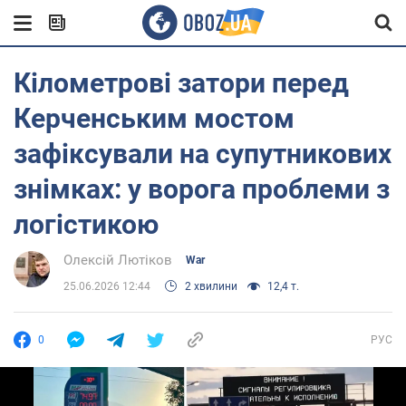
Кілометрові затори перед
Керченським мостом
зафіксували на супутникових
знімках: у ворога проблеми з
логістикою
Олексій Лютіков
War
25.06.2026 12:44
2 хвилини
12,4 т.
0
РУС