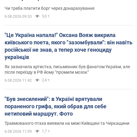
Чи треба платити борг через донарахування
5,0 т.
6.08.2026 09:53
"Це Україна напала!" Оксана Вояж викрила
київського поета, якого "зазомбували": він навіть
російської не знав, а тепер хоче геноциду
українців
Як зазначила артистка, письменник був фанатом України, але
після переїзду в РФ йому "промили мозок"
2,4 т.
6.08.2026 11:42
"Був знесилений": в Україні врятували
пораненого грифа, який обрав для себе
нетиповий маршрут. Фото
Травмованого птаха виявили на межі Київщині та Черкащини
1,7 т.
6.08.2026 11:09