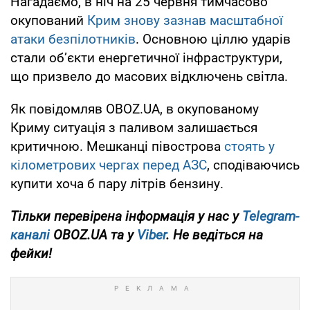
Нагадаємо, в ніч на 25 червня тимчасово
окупований
Крим знову зазнав масштабної
атаки безпілотників
. Основною ціллю ударів
стали об’єкти енергетичної інфраструктури,
що призвело до масових відключень світла.
Як повідомляв OBOZ.UA, в окупованому
Криму ситуація з паливом залишається
критичною. Мешканці півострова
стоять у
кілометрових чергах перед АЗС
, сподіваючись
купити хоча б пару літрів бензину.
Тільки перевірена інформація у нас у
Telegram-
каналі
OBOZ.UA та у
Viber
. Не ведіться на
фейки!