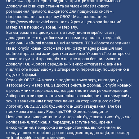
OBOZ.UA, а для інтернет-видань - при отриманні письмового
дозволу на їх використання та за умови обов'язкового
розміщення прямого, відкритого для пошукових систем,
гіперпосилання на сторінку OBOZ.UA за посиланням
https://www.obozrevatel.com
, на якій розміщено оригінальний
матеріал в першому абзаці матеріалу.
Всі матеріали на цьому сайті, в тому числі інтерв’ю, статті,
дослідження – є службовими творами журналістів редакції,
виключні майнові права на які належать ТОВ «Золота середина».
На всі опубліковані фотоматеріали Getty Images редакція має
майнові права, які захищаються законом України «Про авторські
права та суміжні права», ніхто не має права без письмового
дозволу ТОВ «Золота середина» їх використовувати, вони не
підлягають подальшому відтворенню, перекладу, поширенню в
будь-якій формі.
Редакція OBOZ.UA може не поділяти точку зору, викладену в
авторському матеріалі. За достовірність інформації, опублікованої
в рекламних матеріалах, відповідальність несе рекламодавець.
Заборонено використання матеріалів розміщених на цьому сайті,
хоч із зазначенням гіперпосилання на сторінку цього сайту,
логотипу OBOZ.UA або будь-якого іншого згадування, але без
письмового дозволу Редакції/ТОВ «Золота середина»
Незаконним використанням матеріалів буде вважатися: будь-яке
копiювання, публiкацiя, передрук, наступне поширення,
використання, переробка з використанням, включенням до
складу інших матеріалів, розповсюдження, адаптація, переклад
та інші подібні зміни матеріалу.