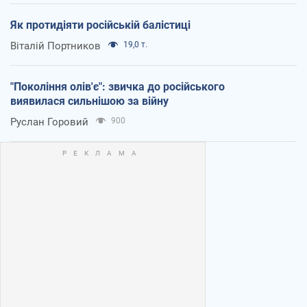
Як протидіяти російській балістиці
Віталій Портников
19,0 т.
"Покоління олів'є": звичка до російського
виявилася сильнішою за війну
Руслан Горовий
900