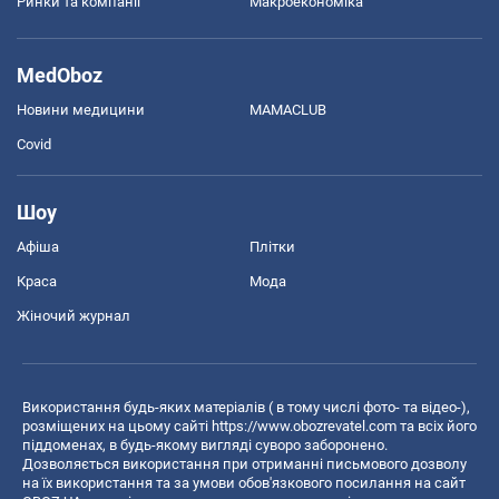
Ринки та компанії
Макроекономіка
MedOboz
Новини медицини
MAMACLUB
Covid
Шоу
Афіша
Плітки
Краса
Мода
Жіночий журнал
Використання будь-яких матеріалів ( в тому числі фото- та відео-),
розміщених на цьому сайті
https://www.obozrevatel.com
та всіх його
піддоменах, в будь-якому вигляді суворо заборонено.
Дозволяється використання при отриманні письмового дозволу
на їх використання та за умови обов'язкового посилання на сайт