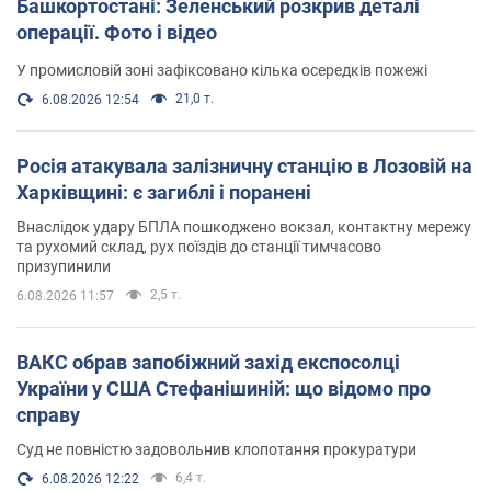
Башкортостані: Зеленський розкрив деталі
операції. Фото і відео
У промисловій зоні зафіксовано кілька осередків пожежі
21,0 т.
6.08.2026 12:54
Росія атакувала залізничну станцію в Лозовій на
Харківщині: є загиблі і поранені
Внаслідок удару БПЛА пошкоджено вокзал, контактну мережу
та рухомий склад, рух поїздів до станції тимчасово
призупинили
2,5 т.
6.08.2026 11:57
ВАКС обрав запобіжний захід експосолці
України у США Стефанішиній: що відомо про
справу
Суд не повністю задовольнив клопотання прокуратури
6,4 т.
6.08.2026 12:22