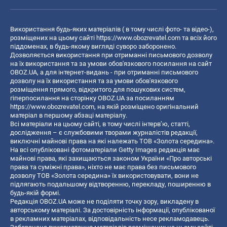
Використання будь-яких матеріалів ( в тому числі фото- та відео-),
розміщених на цьому сайті
https://www.obozrevatel.com
та всіх його
піддоменах, в будь-якому вигляді суворо заборонено.
Дозволяється використання при отриманні письмового дозволу
на їх використання та за умови обов'язкового посилання на сайт
OBOZ.UA, а для інтернет-видань - при отриманні письмового
дозволу на їх використання та за умови обов'язкового
розміщення прямого, відкритого для пошукових систем,
гіперпосилання на сторінку OBOZ.UA за посиланням
https://www.obozrevatel.com
, на якій розміщено оригінальний
матеріал в першому абзаці матеріалу.
Всі матеріали на цьому сайті, в тому числі інтерв’ю, статті,
дослідження – є службовими творами журналістів редакції,
виключні майнові права на які належать ТОВ «Золота середина».
На всі опубліковані фотоматеріали Getty Images редакція має
майнові права, які захищаються законом України «Про авторські
права та суміжні права», ніхто не має права без письмового
дозволу ТОВ «Золота середина» їх використовувати, вони не
підлягають подальшому відтворенню, перекладу, поширенню в
будь-якій формі.
Редакція OBOZ.UA може не поділяти точку зору, викладену в
авторському матеріалі. За достовірність інформації, опублікованої
в рекламних матеріалах, відповідальність несе рекламодавець.