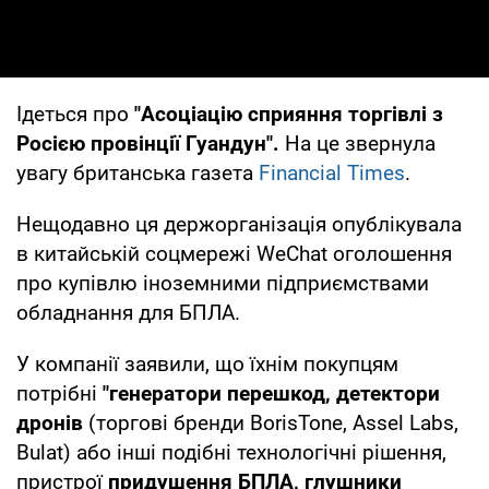
Ідеться про
"Асоціацію сприяння торгівлі з
Росією провінції Гуандун".
На це звернула
увагу британська газета
Financial Times
.
Нещодавно ця держорганізація опублікувала
в китайській соцмережі WeChat оголошення
про купівлю іноземними підприємствами
обладнання для БПЛА.
У компанії заявили, що їхнім покупцям
потрібні
"генератори перешкод, детектори
дронів
(торгові бренди BorisTone, Assel Labs,
Bulat) або інші подібні технологічні рішення,
пристрої
придушення БПЛА, глушники