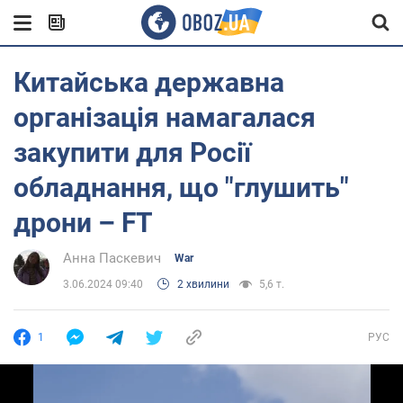
Китайська державна
організація намагалася
закупити для Росії
обладнання, що "глушить"
дрони – FT
Анна Паскевич
War
3.06.2024 09:40
2 хвилини
5,6 т.
1
РУС