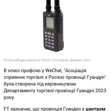
В описі профілю у WeChat, "Асоціація
сприяння торгівлі з Росією провінції Гуандун"
була створена під керівництвом
Департаменту торгівлі провінції Гуандун 2023
року.
FT зазначає, що провінція Гуандун є
центром