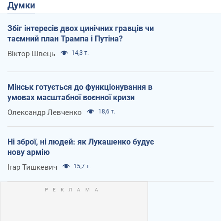
Думки
Збіг інтересів двох цинічних гравців чи
таємний план Трампа і Путіна?
Віктор Швець
14,3 т.
Мінськ готується до функціонування в
умовах масштабної воєнної кризи
Олександр Левченко
18,6 т.
Ні зброї, ні людей: як Лукашенко будує
нову армію
Ігар Тишкевич
15,7 т.