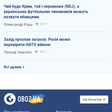
Чий буде Крим, той і переможе (NSJ), а
українських футбольних чиновників можуть
назвати вбивцями
Олександр Кірш
8,7 т.
Захід проспав загрозу: Росія може
перевірити НАТО війною
Леонід Невзлін
9,3 т.
Всі думки
На початок
Про компанію
Команда