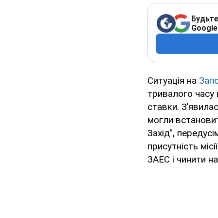
Будьте
Google
Ситуація на
Запо
тривалого часу
ставки. З’явила
могли встановити
Захід", передус
присутність місі
ЗАЕС і чинити на