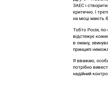
ЗАЕС і створити
критично. І тре
на місці мають 
Тобто Росія, по
відстежує кожен
в оману, звинува
принципі немож
Я вважаю, особл
потрібно вивест
надійний контро