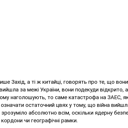
лише Захід, а ті ж китайці, говорять про те, що вон
вийшла за межі України, вони подекуди відкрито, а
ому наголошують, то саме катастрофа на ЗАЕС, я
е означати остаточний цвях у тому, що війна вийшл
е зрозуміло абсолютно всім, оскільки ядерну безп
ь кордони чи географічні рамки.