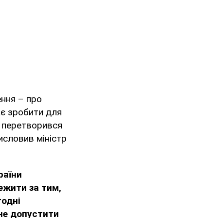
ння – про
ає зробити для
н перетворився
исловив міністр
раїни
ежити за тим,
годні
 не допустити