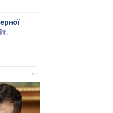
дерної
іт.
РУС