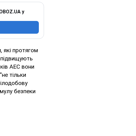
 OBOZ.UA у
, які протягом
, підвищують
оків АЕС вони
"не тільки
цілодобову
рмулу безпеки