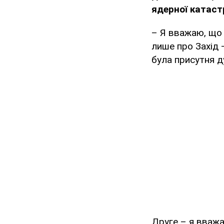
ядерної катаст
– Я вважаю, що 
лише про Захід 
була присутня д
Друге – я вваж