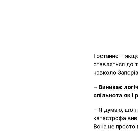
І останнє – якщо
ставляться до т
навколо Запоріз
– Виникає логі
спільнота як і 
– Я думаю, що п
катастрофа виве
Вона не просто 