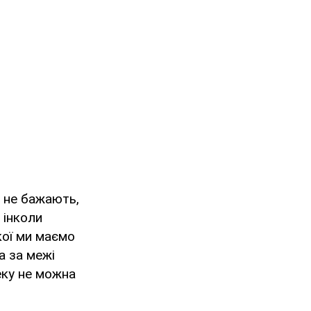
и не бажають,
 інколи
кої ми маємо
а за межі
еку не можна