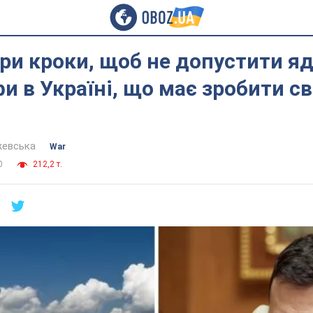
три кроки, щоб не допустити я
и в Україні, що має зробити св
жевська
War
0
212,2 т.