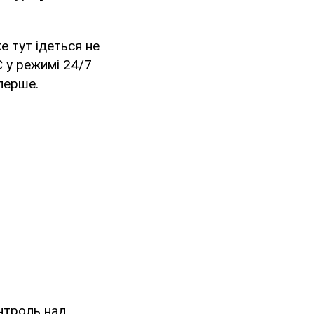
е тут ідеться не
С у режимі 24/7
перше.
нтроль над