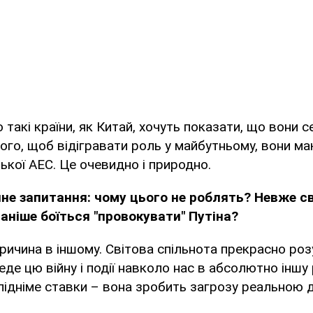
 такі країни, як Китай, хочуть показати, що вони 
ого, щоб відігравати роль у майбутньому, вони м
ької АЕС. Це очевидно і природно.
чне запитання: чому цього не роблять? Невже с
раніше боїться "провокувати" Путіна?
ричина в іншому. Світова спільнота прекрасно роз
де цю війну і події навколо нас в абсолютно іншу 
підніме ставки – вона зробить загрозу реальною д