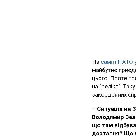
На
саміті НАТО 
майбутнє приєдн
цього. Проте пр
на "релікт". Та
закордонних сп
– Ситуація на 
Володимир Зе
що там відбува
достатня? Що м