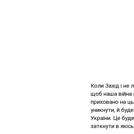
Коли Захід і не 
щоб наша війна 
приховано на ць
уникнути, й буд
України. Це буд
заткнути в якіс