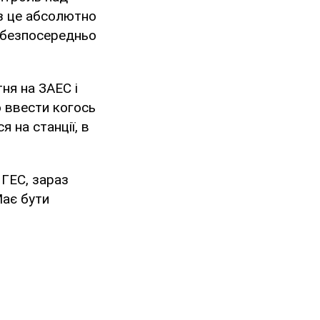
аз це абсолютно
і безпосередньо
ня на ЗАЕС і
о ввести когось
я на станції, в
 ГЕС, зараз
Має бути