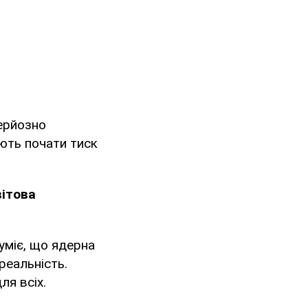
серйозно
ають почати тиск
вітова
уміє, що ядерна
реальність.
ля всіх.