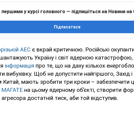
 першими у курсі головного — підпишіться на Новини на
Підписатися
різькій АЕС
є вкрай критичною. Російські окупанти
 шантажують Україну і світ ядерною катастрофою
ся
інформація
про те, що на даху кількох енергобл
 вибухівку. Щоб не допустити найгіршого, Захід і 
ім Китай, мають зробити три кроки – забезпечити 
ї
МАГАТЕ
на цьому ядерному об’єкті, створити фо
 агресора достатній тиск, аби той відступив.