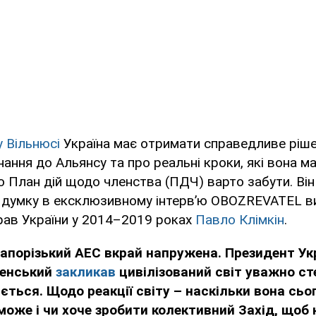
у Вільнюсі
Україна має отримати справедливе ріше
ання до Альянсу та про реальні кроки, які вона м
о План дій щодо членства (ПДЧ) варто забути. Ві
ку думку в ексклюзивному інтерв’ю OBOZREVATEL в
рав України у 2014–2019 роках
Павло Клімкін
.
Запорізький АЕС вкрай напружена. Президент Ук
ленський
закликав
цивілізований світ уважно ст
ється. Щодо реакції світу – наскільки вона сьо
оже і чи хоче зробити колективний Захід, щоб