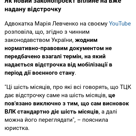
Як новий законопроєкт вплине на вже
надану відстрочку
Адвокатка Марія Левченко на своєму
YouTube
розповіла, що, згідно з чинним
законодавством України,
жодним
нормативно-правовим документом не
передбачено взагалі термін, на який
надається відстрочка від мобілізації в
період дії воєнного стану
.
"Ці шість місяців, про які всі говорять, що ТЦК
дає відстрочку саме на шість місяців,
це
пов'язано виключно з тим, що сам висновок
ВЛК стандартно діє шість місяців
, а далі
можна його переглядати", – пояснила
юристка.