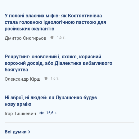
У полоні власних міфів: як Костянтинівка
стала головною ідеологічною пасткою для
російських окупантів
Дмитро Снєгирьов
1,6 т.
Рекрутинг: оновлений і, схоже, корисний
ворожий досвід, або Діалектика вибагливого
боягузтва
Олександр Кірш
1,6 т.
Ні зброї, ні людей: як Лукашенко будує
нову армію
Ігар Тишкевич
16,6 т.
Всі думки