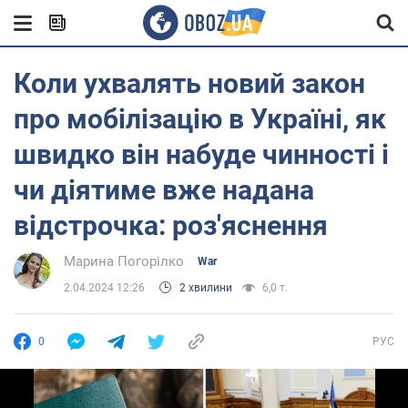
Коли ухвалять новий закон
про мобілізацію в Україні, як
швидко він набуде чинності і
чи діятиме вже надана
відстрочка: роз'яснення
Марина Погорілко
War
2.04.2024 12:26
2 хвилини
6,0 т.
0
РУС