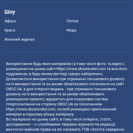
Шоу
Афіша
Плітки
Краса
Мода
Жіночий журнал
Використання будь-яких матеріалів ( в тому числі фото- та відео-),
розміщених на цьому сайті
https://www.obozrevatel.com
та всіх його
піддоменах, в будь-якому вигляді суворо заборонено.
Дозволяється використання при отриманні письмового дозволу
на їх використання та за умови обов'язкового посилання на сайт
OBOZ.UA, а для інтернет-видань - при отриманні письмового
дозволу на їх використання та за умови обов'язкового
розміщення прямого, відкритого для пошукових систем,
гіперпосилання на сторінку OBOZ.UA за посиланням
https://www.obozrevatel.com
, на якій розміщено оригінальний
матеріал в першому абзаці матеріалу.
Всі матеріали на цьому сайті, в тому числі інтерв’ю, статті,
дослідження – є службовими творами журналістів редакції,
виключні майнові права на які належать ТОВ «Золота середина».