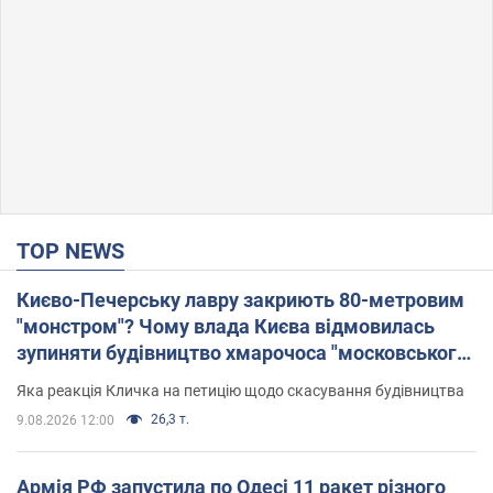
TOP NEWS
Києво-Печерську лавру закриють 80-метровим
"монстром"? Чому влада Києва відмовилась
зупиняти будівництво хмарочоса "московського
вірянина"
Яка реакція Кличка на петицію щодо скасування будівництва
26,3 т.
9.08.2026 12:00
Армія РФ запустила по Одесі 11 ракет різного