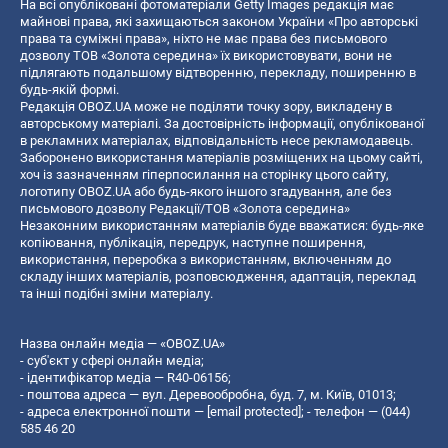
На всі опубліковані фотоматеріали Getty Images редакція має
майнові права, які захищаються законом України «Про авторські
права та суміжні права», ніхто не має права без письмового
дозволу ТОВ «Золота середина» їх використовувати, вони не
підлягають подальшому відтворенню, перекладу, поширенню в
будь-якій формі.
Редакція OBOZ.UA може не поділяти точку зору, викладену в
авторському матеріалі. За достовірність інформації, опублікованої
в рекламних матеріалах, відповідальність несе рекламодавець.
Заборонено використання матеріалів розміщених на цьому сайті,
хоч із зазначенням гіперпосилання на сторінку цього сайту,
логотипу OBOZ.UA або будь-якого іншого згадування, але без
письмового дозволу Редакції/ТОВ «Золота середина»
Незаконним використанням матеріалів буде вважатися: будь-яке
копiювання, публiкацiя, передрук, наступне поширення,
використання, переробка з використанням, включенням до
складу інших матеріалів, розповсюдження, адаптація, переклад
та інші подібні зміни матеріалу.
Назва онлайн медіа — «OBOZ.UA»
- суб'єкт у сфері онлайн медіа;
- ідентифікатор медіа — R40-06156;
- поштова адреса — вул. Деревообробна, буд. 7, м. Київ, 01013;
- адреса електронної пошти —
[email protected]
; - телефон — (044)
585 46 20