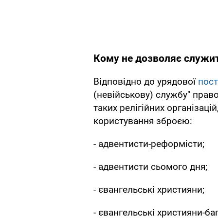
Кому не дозволяє служит
Відповідно до урядової
пос
(невійськову) службу" прав
таких релігійних організаці
користування зброєю:
- адвентисти-реформісти;
- адвентисти сьомого дня;
- євангельські християни;
- євангельські християни-ба