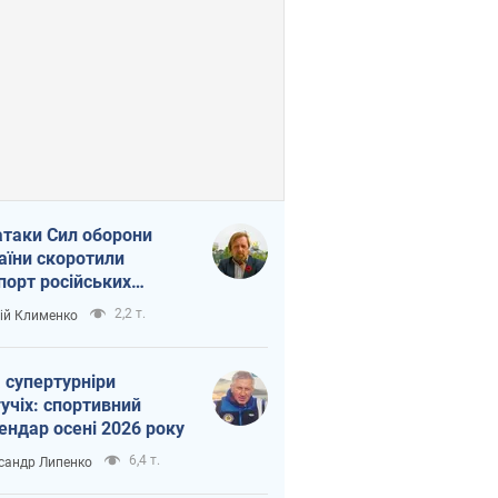
атаки Сил оборони
аїни скоротили
порт російських
топродуктів
2,2 т.
ій Клименко
 супертурніри
учіх: спортивний
ендар осені 2026 року
6,4 т.
сандр Липенко