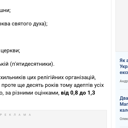
ішни;
рква святого духа);
 церкви;
Як 
ькій (п'ятидесятники).
Укр
екс
хильників цих релігійних організацій,
наф
Андр
проте ще десять років тому адептів усіх
о, за різними оцінками,
від 0,8 до 1,3
Два
Маг
кал
Олек