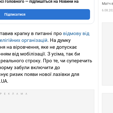
сі головного — підпишіться на Новини на
Матч в
6.08.20
Підписатися
тавив крапку в питанні про
відмову від
елігійних організацій
. На думку
ня на віровчення, яке не допускає
ням від мобілізації. З усіма, так би
реального строку. Про те, чи суперечить
у норму забули включити до
снує ризик появи нової лазівки для
.UA.