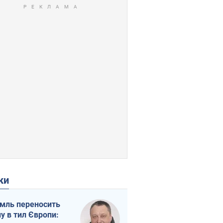
ки
мль переносить
ну в тил Європи: