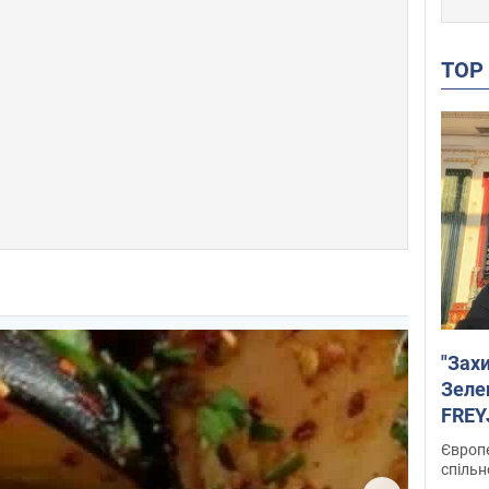
TO
"Зах
Зеле
FREYJ
підтр
Європе
спільн