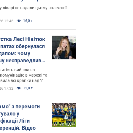
есивний" рак
 лікарі не надали цьому належної
16,0 т.
26 12:46
устка Лесі Нікітюк
рпатах обернулася
далом: чому
чу несправедливо
йтили
нитість вийшла на
комунікацію в мережі та
вила всі крапки над "і"
12,8 т.
26 17:32
амо" з перемоги
тувало у
фікації Ліги
еренцій. Відео