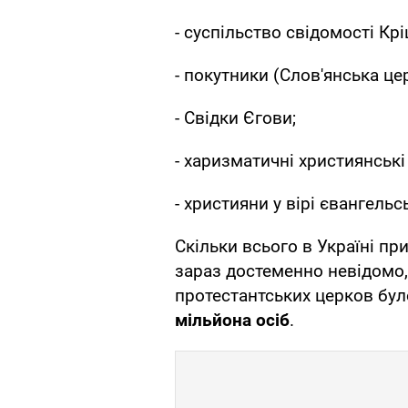
- суспільство свідомості Кр
- покутники (Слов'янська це
- Свідки Єгови;
- харизматичні християнські
- християни у вірі євангельс
Скільки всього в Україні при
зараз достеменно невідомо, 
протестантських церков бул
мільйона осіб
.