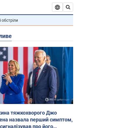
і обстріли
ливе
ина тяжкохворого Джо
ена назвала перший симптом,
 сигналізував про його