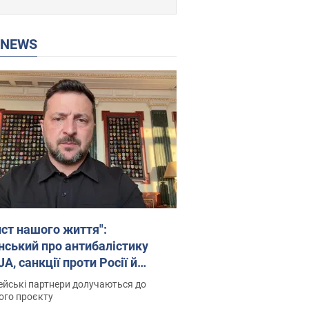
P NEWS
ист нашого життя":
нський про антибалістику
A, санкції проти Росії й
имку аграріїв. Відео
йські партнери долучаються до
ого проєкту