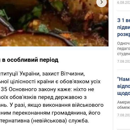
6.08.20
З 1 
підв
розк
Одноч
педаго
студен
 в особливий період
7.08.20
титуції України, захист Вітчизни,
"Нам
ої цілісності країни є обов'язком усіх
відп
 35 Основного закону каже: ніхто не
щодо
воїх обов'язків перед державою з
Patri
Америк
нь. У разі, якщо виконання військового
обмеж
ійним переконанням громадянина, його
7.08.20
тернативна (невійськова) служба.