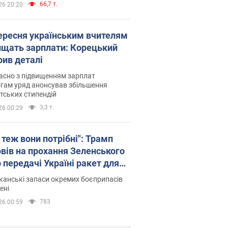
66,7 т.
26 20:20
вересня українським вчителям
ищать зарплати: Корецький
рив деталі
асно з підвищенням зарплат
гам уряд анонсував збільшення
тських стипендій
3,3 т.
26 00:29
 теж вони потрібні": Трамп
овів на прохання Зеленського
 передачі Україні ракет для
ot
анські запаси окремих боєприпасів
ені
783
26 00:59