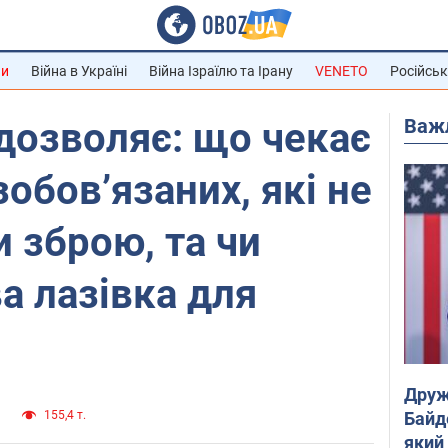
ни
Війна в Україні
Війна Ізраїлю та Ірану
VENETO
Російськ
Важ
 дозволяє: що чекає
обов’язаних, які не
и зброю, та чи
а лазівка ​​для
Друж
Байд
и
155,4 т.
який