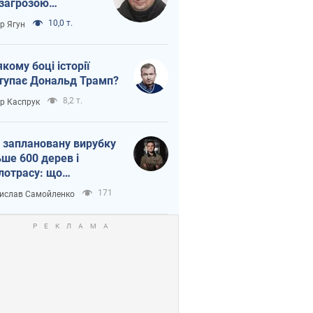
 загрозою
тична логістика
10,0 т.
ор Ягун
якому боці історії
тупає Дональд Трамп?
8,2 т.
ор Каспрук
 заплановану вирубку
ьше 600 дерев і
лотрасу: що
бувається на Теремках
171
ислав Самойленко
иєві