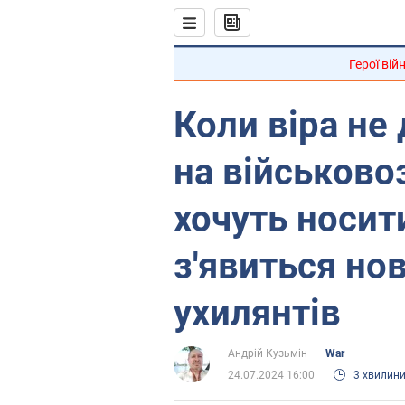
Герої вій
Коли віра не
на військовоз
хочуть носит
з'явиться нов
ухилянтів
Андрій Кузьмін‎
War
24.07.2024 16:00
3 хвилин