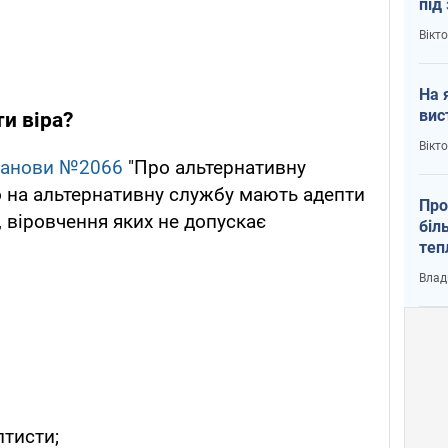
під
кри
Вікт
На 
вис
и віра?
Вікт
танови №2066
"Про альтернативну
о на альтернативну службу мають адепти
Про
й, віровчення яких не допускає
біл
теп
від
Влад
у К
птисти;