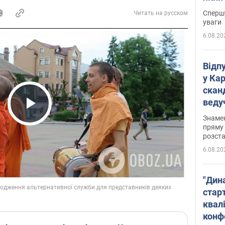
"агр
Спершу
Читать на русском
уваги
6.08.20
Відп
у Ка
скан
веду
захе
Play Video
Знаме
пряму 
розста
6.08.20
"Дин
стар
квалі
конф