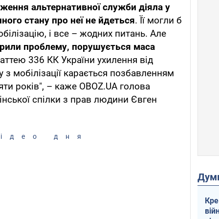
ження альтернативної служби діяла у
нного стану про неї не йдеться
. Її могли б
білізацію, і все – жодних питань. Але
орили проблему, порушується маса
статтею 336 КК України ухилення від
у з мобілізації карається позбавленням
'яти років", – каже OBOZ.UA голова
інської спілки з прав людини Євген
ідео дня
Дум
Кре
вій