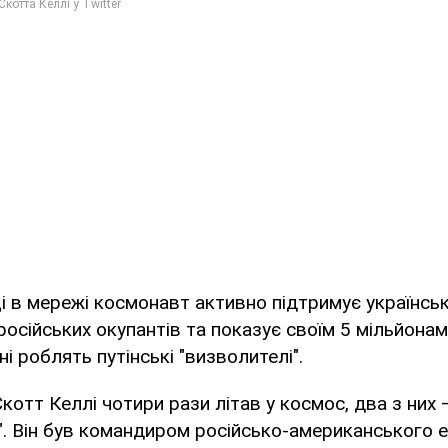
ці в мережі космонавт активно підтримує українсь
осійських окупантів та показує своїм 5 мільйонам 
ні роблять путінські "визволителі".
котт Келлі чотири рази літав у космос, два з них 
. Він був командиром російсько-американського е