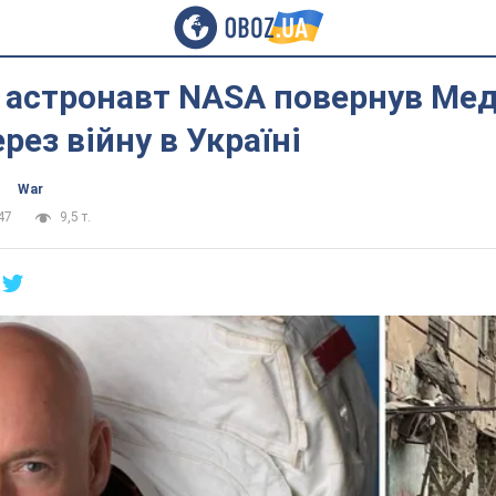
 астронавт NASA повернув Ме
рез війну в Україні
War
47
9,5 т.