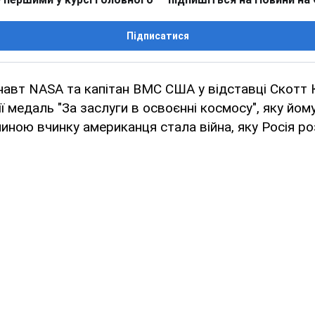
Підписатися
авт NASA та капітан ВМС США у відставці Скотт 
ї медаль "За заслуги в освоєнні космосу", яку йо
ною вчинку американця стала війна, яку Росія р