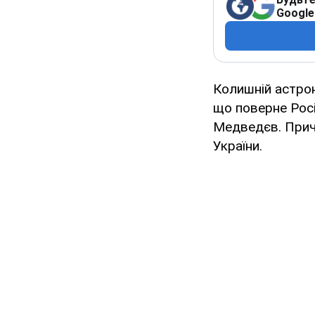
Google
Колишній астрон
що поверне Росі
Медведєв. Причи
України.