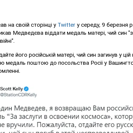
ав на своїй сторінці у
Twitter
у середу, 9 березня 
икав Медведєва віддати медаль матері, чий син "з
ійні".
дайте його російській матері, чий син загинув у ці
влю медаль поштою до посольства Росії у Вашингтоні
омленні.