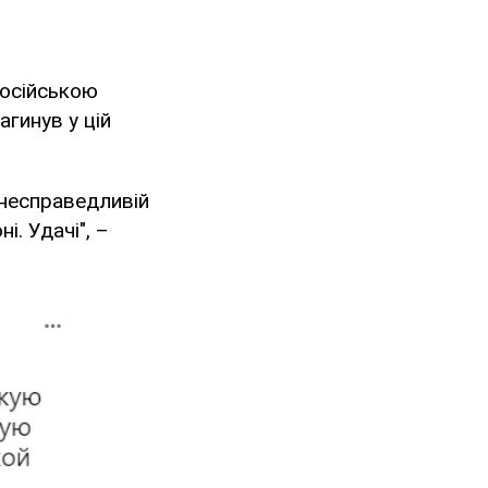
російською
агинув у цій
й несправедливій
. Удачі", –