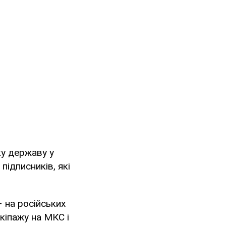
ку державу у
підписників, які
– на російських
кіпажу на МКС і