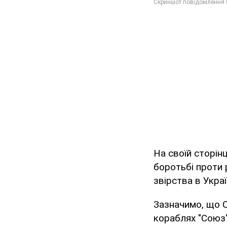
На своїй сторін
боротьбі проти р
звірства в Украї
Зазначимо, що С
кораблях "Союз"