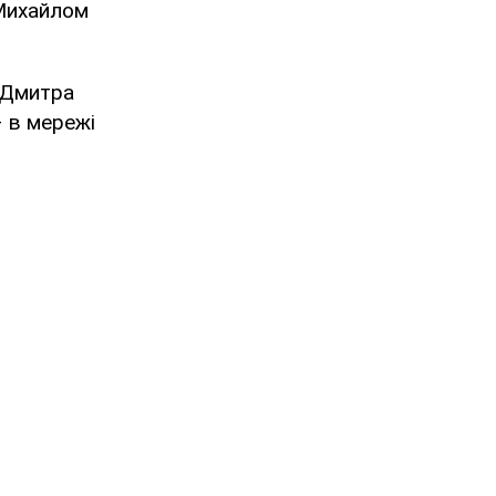
 Михайлом
а Дмитра
 в мережі