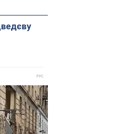
дведєву
РУС