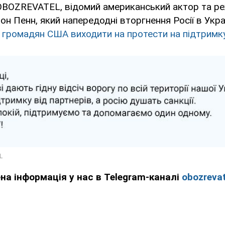
OBOZREVATEL, відомий американський актор та ре
Шон Пенн, який напередодні вторгнення Росії в Укр
 громадян США виходити на протести на підтримк
ена інформація у нас в Telegram-каналі
obozrevat