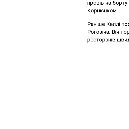
провів на борту
Корнієнком.
Раніше Келлі по
Рогозіна. Він п
ресторанів швид