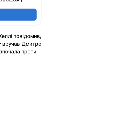
Келлі повідомив,
му вручав Дмитро
озпочала проти