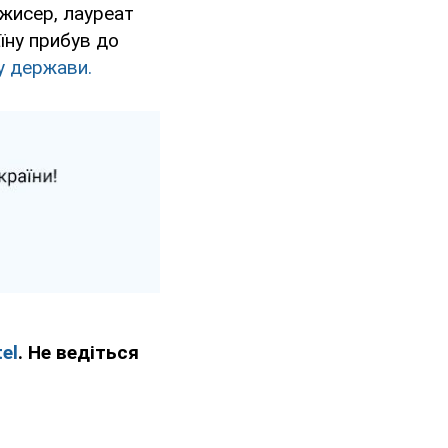
жисер, лауреат
аїну прибув до
у держави.
el
. Не ведіться