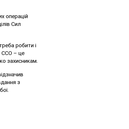
их операцій
ілів Сил
 треба робити і
о ССО – це
нко захисникам.
відзначив
вдання з
 бої.