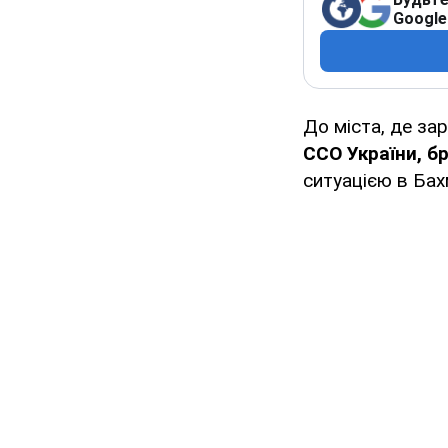
Google
До міста, де за
ССО України, б
ситуацією в Бах