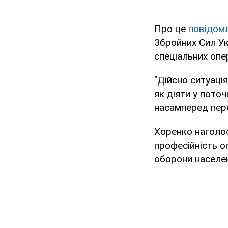
Про це
повідом
Збройних Сил Ук
спеціальних опе
"Дійсно ситуація
як діяти у пото
насамперед пере
Хоренко наголос
професійність о
оборони населен