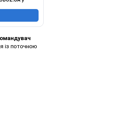
командувач
я із поточною