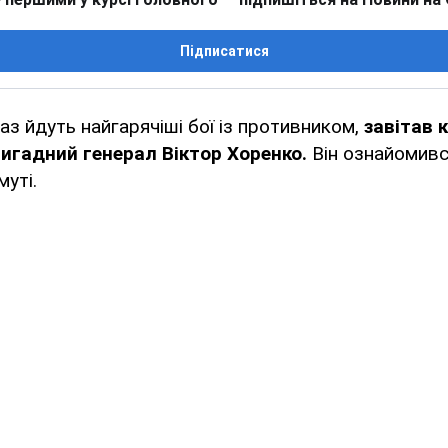
Підписатися
раз йдуть найгарячіші бої із противником,
завітав 
ригадний генерал Віктор Хоренко.
Він ознайомивс
муті.