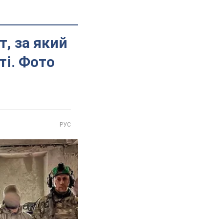
, за який
ті. Фото
РУС