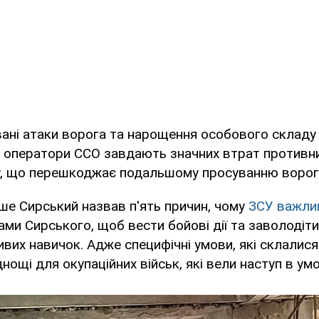
ані атаки ворога та нарощення особового складу
, оператори ССО завдають значних втрат противни
у, що перешкоджає подальшому просуванню ворога
ше Сирський назвав п'ять причин, чому
ЗСУ важли
вами Сирського, щоб вести бойові дії та заволодіти
вих навичок. Адже специфічні умови, які склалися 
ощі для окупаційних військ, які вели наступ в умо