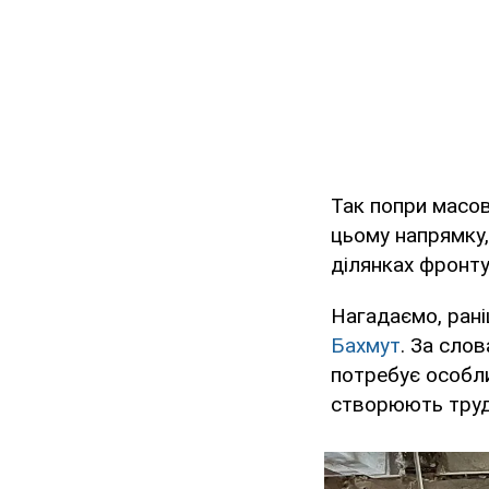
Так попри масов
цьому напрямку
ділянках фронт
Нагадаємо, рані
Бахмут
. За сло
потребує особли
створюють трудн