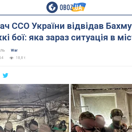
ч ССО України відвідав Бахмут
і бої: яка зараз ситуація в міс
ель
War
54
18,8 т.