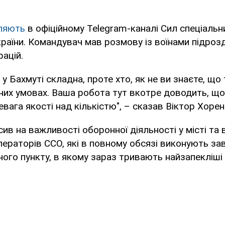
ляють
в офіційному Telegram-каналі Сил спеціальн
раїни. Командувач мав розмову із воїнами підрозд
рацій.
 у Бахмуті складна, проте хто, як не ви знаєте, що
чних умовах. Ваша робота тут вкотре доводить, щ
вага якості над кількістю", – сказав Віктор Хоре
ив на важливості оборонної діяльності у місті та 
ператорів ССО, які в повному обсязі виконують за
ого пункту, в якому зараз тривають найзапекліші