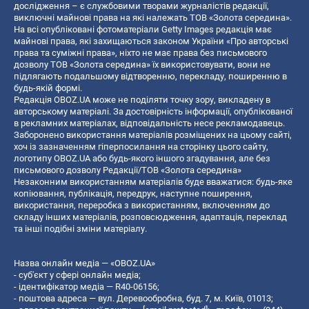
дослідження – є службовими творами журналістів редакції,
виключні майнові права на які належать ТОВ «Золота середина».
На всі опубліковані фотоматеріали Getty Images редакція має
майнові права, які захищаються законом України «Про авторські
права та суміжні права», ніхто не має права без письмового
дозволу ТОВ «Золота середина» їх використовувати, вони не
підлягають подальшому відтворенню, перекладу, поширенню в
будь-якій формі.
Редакція OBOZ.UA може не поділяти точку зору, викладену в
авторському матеріалі. За достовірність інформації, опублікованої
в рекламних матеріалах, відповідальність несе рекламодавець.
Заборонено використання матеріалів розміщених на цьому сайті,
хоч із зазначенням гіперпосилання на сторінку цього сайту,
логотипу OBOZ.UA або будь-якого іншого згадування, але без
письмового дозволу Редакції/ТОВ «Золота середина»
Незаконним використанням матеріалів буде вважатися: будь-яке
копiювання, публiкацiя, передрук, наступне поширення,
використання, переробка з використанням, включенням до
складу інших матеріалів, розповсюдження, адаптація, переклад
та інші подібні зміни матеріалу.
Назва онлайн медіа — «OBOZ.UA»
- суб'єкт у сфері онлайн медіа;
- ідентифікатор медіа — R40-06156;
- поштова адреса — вул. Деревообробна, буд. 7, м. Київ, 01013;