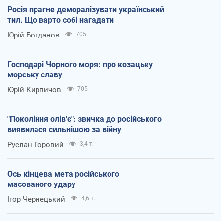
Росія прагне деморалізувати український
тил. Що варто собі нагадати
Юрій Богданов
705
Господарі Чорного моря: про козацьку
морську славу
Юрій Кирпичов
705
"Покоління олів'є": звичка до російського
виявилася сильнішою за війну
Руслан Горовий
3,4 т.
Ось кінцева мета російського
масованого удару
Ігор Чернецький
4,6 т.