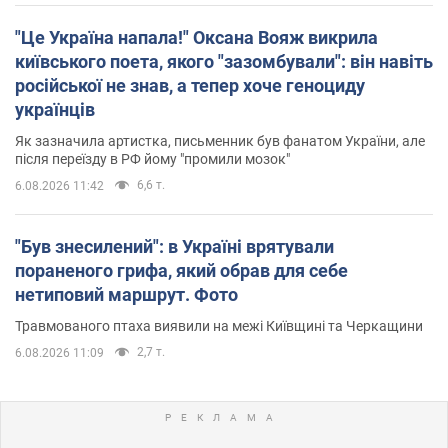
"Це Україна напала!" Оксана Вояж викрила
київського поета, якого "зазомбували": він навіть
російської не знав, а тепер хоче геноциду
українців
Як зазначила артистка, письменник був фанатом України, але
після переїзду в РФ йому "промили мозок"
6,6 т.
6.08.2026 11:42
"Був знесилений": в Україні врятували
пораненого грифа, який обрав для себе
нетиповий маршрут. Фото
Травмованого птаха виявили на межі Київщині та Черкащини
2,7 т.
6.08.2026 11:09