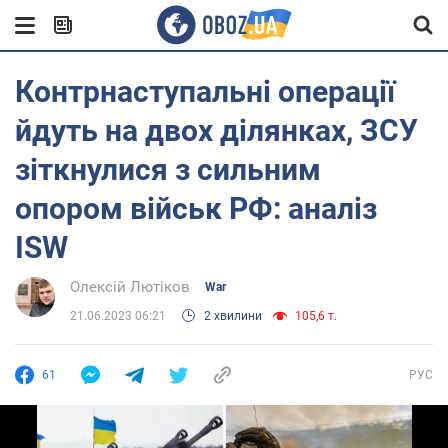
Контрнаступальні операції
йдуть на двох ділянках, ЗСУ
зіткнулися з сильним
опором військ РФ: аналіз
ISW
Олексій Лютіков
War
21.06.2023 06:21
2 хвилини
105,6 т.
61
РУС