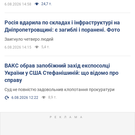
24,7 т.
6.08.2026 14:58
Росія вдарила по складах і інфраструктурі на
Дніпропетровщині: є загиблі і поранені. Фото
Заигнуло четверо людей
5,4 т.
6.08.2026 14:15
ВАКС обрав запобіжний захід експосолці
України у США Стефанішиній: що відомо про
справу
Суд не повністю задовольнив клопотання прокуратури
8,9 т.
6.08.2026 12:22