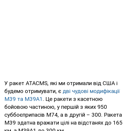
У ракет ATACMS, які ми отримали від США і
будемо отримувати, є
дві чудові модифікації
М39 та М39А1
. Це ракети з касетною
бойовою частиною, у першій з яких 950
суббоєприпасів М74, а в другій – 300. Ракета
М39 здатна вражати цілі на відстанях до 165
км, а М39А1 до 300 км.