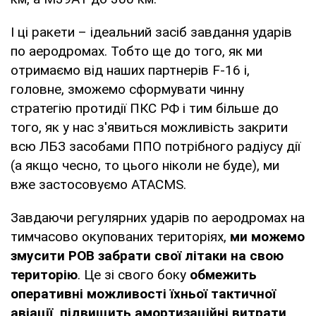
І ці ракети – ідеальний засіб завдання ударів
по аеродромах. Тобто ще до того, як ми
отримаємо від наших партнерів F-16 і,
головне, зможемо сформувати чинну
стратегію протидії ПКС РФ і тим більше до
того, як у нас з'явиться можливість закрити
всю ЛБЗ засобами ППО потрібного радіусу дії
(а якщо чесно, то цього ніколи не буде), ми
вже застосовуємо ATACMS.
Завдаючи регулярних ударів по аеродромах на
тимчасово окупованих територіях,
ми можемо
змусити РОВ забрати свої літаки на свою
територію
. Це зі свого боку
обмежить
оперативні можливості їхньої тактичної
авіації, підвищить амортизаційні витрати,