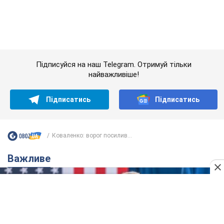
Дружина тяжкохворого Джо Байдена назвала
перший симптом, який сигналізував про його
"агресивний" рак
Спершу лікарі не надали цьому належної уваги
6.08.2026 12:46
15,6 т.
Відпустка Лесі Нікітюк у Карпатах
обернулася скандалом: чому ведучу
несправедливо захейтили
Знаменитість вийшла на пряму комунікацію в
мережі та розставила всі крапки над "і"
9 годин тому
12,4 т.
"Динамо" з перемоги стартувало у