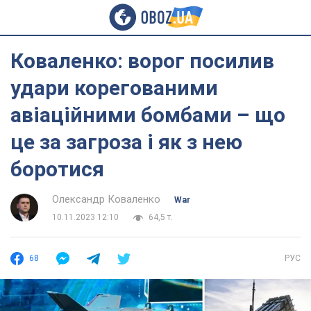
Коваленко: ворог посилив
удари корегованими
авіаційними бомбами – що
це за загроза і як з нею
боротися
Олександр Коваленко
War
10.11.2023 12:10
64,5 т.
68
РУС