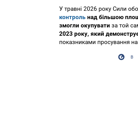
У травні 2026 року Сили об
контроль
над більшою площе
змогли окупувати
за той са
2023 року, який демонструє
показниками просування на
В