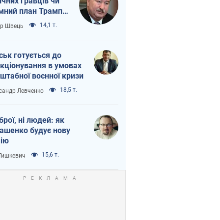
ічних гравців чи
мний план Трампа
тіна?
14,1 т.
ор Швець
ськ готується до
кціонування в умовах
штабної воєнної кризи
18,5 т.
сандр Левченко
зброї, ні людей: як
ашенко будує нову
ію
15,6 т.
 Тишкевич