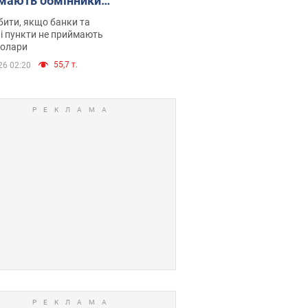
мають обмінники
анки такі купюри
ити, якщо банки та
і пункти не приймають
долари
55,7 т.
26 02:20