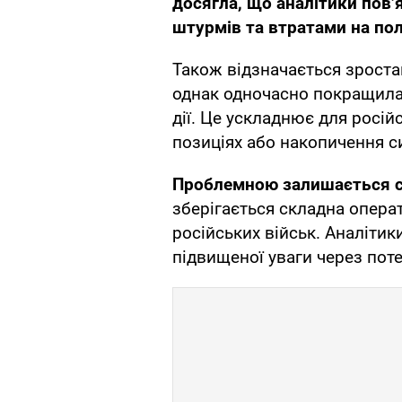
досягла, що аналітики пов’я
штурмів та втратами на пол
Також відзначається зроста
однак одночасно покращилас
дії. Це ускладнює для росій
позиціях або накопичення с
Проблемною залишається си
зберігається складна опера
російських військ. Аналіти
підвищеної уваги через пот