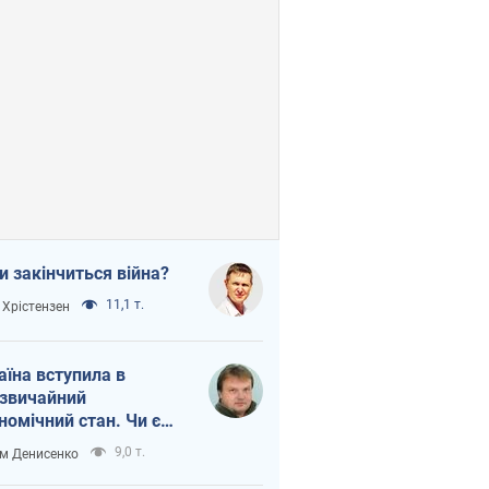
и закінчиться війна?
11,1 т.
 Хрістензен
аїна вступила в
звичайний
номічний стан. Чи є
тло вкінці тунелю?
9,0 т.
м Денисенко