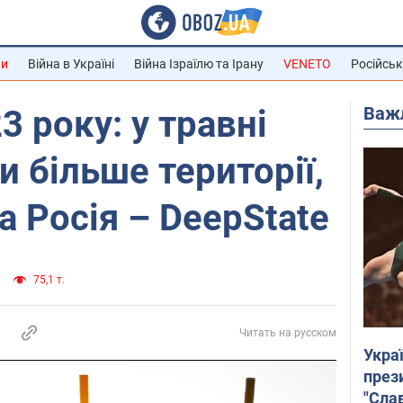
ни
Війна в Україні
Війна Ізраїлю та Ірану
VENETO
Російськ
Важ
3 року: у травні
и більше території,
а Росія – DeepState
75,1 т.
Читать на русском
Укра
през
"Слав