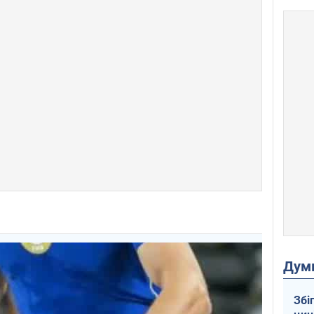
Дум
Збі