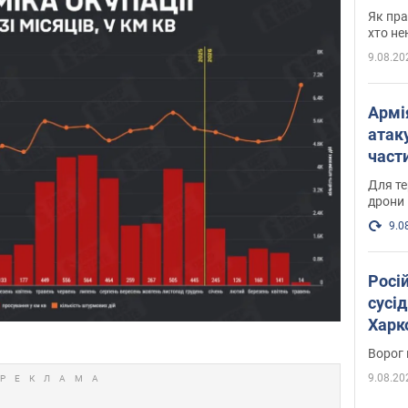
де п
Як пра
хто не
9.08.20
Армі
атаку
части
Фото
Для те
дрони
9.0
Росі
сусід
Харко
пост
Ворог 
9.08.20