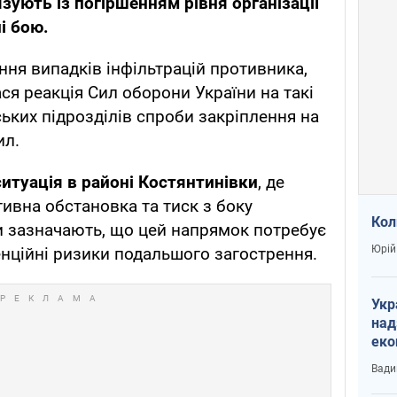
зують із погіршенням рівня організації
і бою.
ння випадків інфільтрацій противника,
я реакція Сил оборони України на такі
ських підрозділів спроби закріплення на
ил.
туація в районі Костянтинівки
, де
тивна обстановка та тиск з боку
Кол
ки зазначають, що цей напрямок потребує
Юрій
енційні ризики подальшого загострення.
Укр
над
еко
сві
Вади