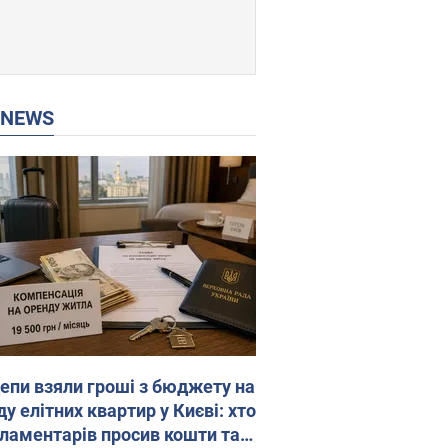
P NEWS
епи взяли гроші з бюджету на
у елітних квартир у Києві: хто
рламентарів просив кошти та