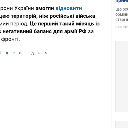
прий
та б
орони України
змогли
відновити
Що роб
обмінн
ю територій, ніж російські війська
старі 
мий період.
Це перший такий місяць із
9.08.20
 негативний баланс для армії РФ
за
 фронті.
ідео дня