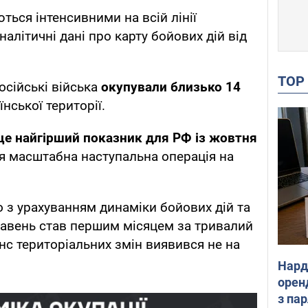
ться інтенсивними на всій лінії
налітичні дані про карту бойових дій від
TO
осійські війська
окупували близько 14
їнської території.
це найгірший показник для РФ із жовтня
ся масштабна наступальна операція на
 з урахуванням динаміки бойових дій та
травень став першим місяцем за тривалий
нс територіальних змін виявився не на
Нард
оренд
з па