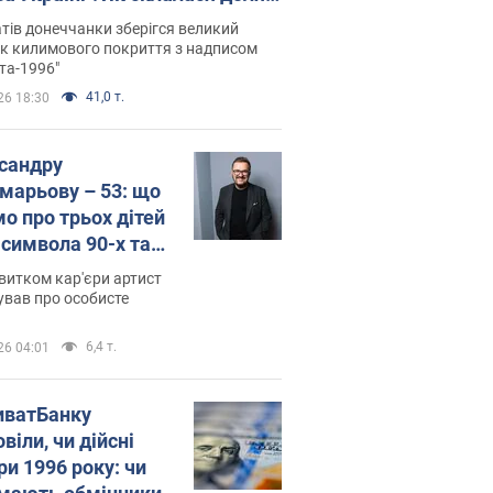
паєвої, яка 30 років тому
тів донеччанки зберігся великий
ала "золото" Олімпіади
к килимового покриття з надписом
та-1996"
41,0 т.
26 18:30
сандру
марьову – 53: що
мо про трьох дітей
-символа 90-х та
 вигляд вони
витком кар'єри артист
ть
ував про особисте
6,4 т.
26 04:01
иватБанку
віли, чи дійсні
ри 1996 року: чи