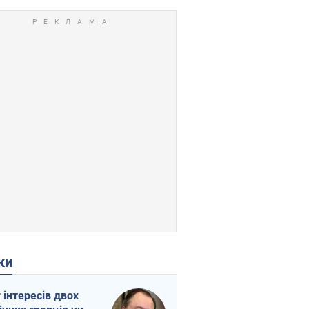
ки
г інтересів двох