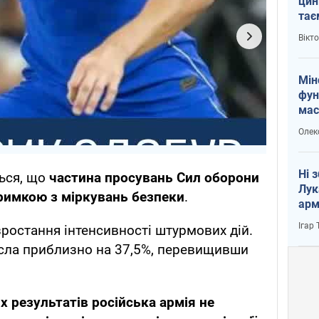
цин
тає
і Пу
Вікт
Мін
фун
мас
Олек
Ні 
ься, що
частина просувань Сил оборони
Лук
римкою з міркувань безпеки
.
арм
Ігар
зростання інтенсивності штурмових дій.
росла приблизно на 37,5%, перевищивши
 результатів російська армія не