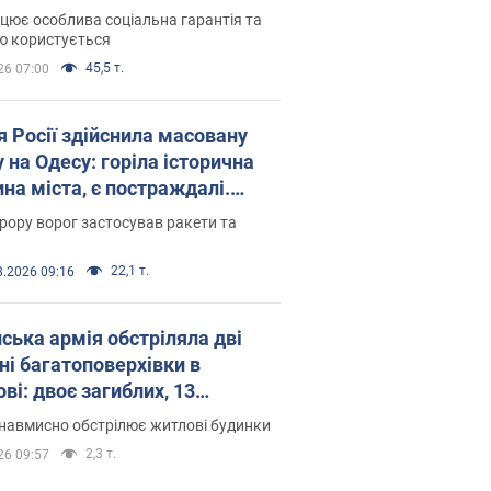
оселився
цює особлива соціальна гарантія та
ю користується
45,5 т.
26 07:00
я Росії здійснила масовану
 на Одесу: горіла історична
на міста, є постраждалі.
 та відео
рору ворог застосував ракети та
22,1 т.
8.2026 09:16
йська армія обстріляла дві
ні багатоповерхівки в
ві: двоє загиблих, 13
раждалих
навмисно обстрілює житлові будинки
2,3 т.
26 09:57