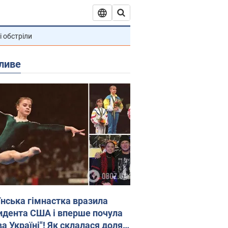
і обстріли
ливе
їнська гімнастка вразила
идента США і вперше почула
а Україні"! Як склалася доля