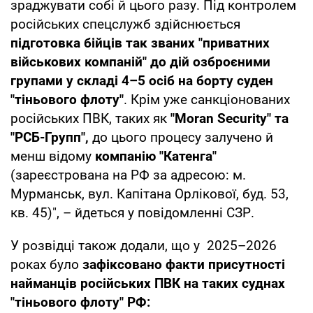
зраджувати собі й цього разу. Під контролем
російських спецслужб здійснюється
підготовка бійців так званих "приватних
військових компаній" до дій озброєними
групами у складі 4–5 осіб на борту суден
"тіньового флоту"
. Крім уже санкціонованих
російських ПВК, таких як
"Moran Security" та
"РСБ-Групп",
до цього процесу залучено й
менш відому
компанію "Катенга"
(зареєстрована на РФ за адресою: м.
Мурманськ, вул. Капітана Орлікової, буд. 53,
кв. 45)", – йдеться у повідомленні СЗР.
У розвідці також додали, що у 2025–2026
роках було
зафіксовано факти присутності
найманців російських ПВК на таких суднах
"тіньового флоту" РФ: