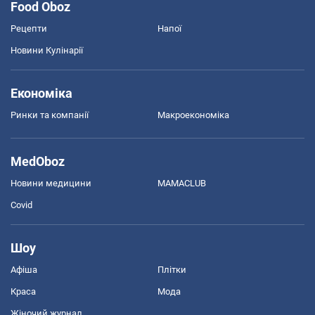
Food Oboz
Рецепти
Напої
Новини Кулінарії
Економіка
Ринки та компанії
Макроекономіка
MedOboz
Новини медицини
MAMACLUB
Covid
Шоу
Афіша
Плітки
Краса
Мода
Жіночий журнал