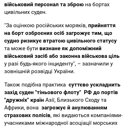
військовий персонал та зброю
на бортах
цивільних суден.
"За оцінкою російських моряків,
прийняття
на борт озброєних осіб загрожує тим, що
судно ризикує втратою цивільного статусу
та може бути
визнане як допоміжний
військовий засіб або законна військова ціль
у разі будь-якого інциденту", – зазначили у
зовнішній розвідці України.
Також подібна практика
суттєво ускладнить
захід суден "тіньового флоту" РФ до портів
"дружніх" країн
Азії, Близького Сходу та
Африки, вона
загрожує й анулюванням
страхових полісів
, які видаються компаніями-
учасниками міжнародної асоціації морських