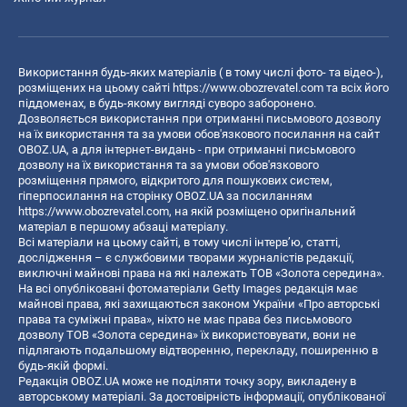
Використання будь-яких матеріалів ( в тому числі фото- та відео-),
розміщених на цьому сайті
https://www.obozrevatel.com
та всіх його
піддоменах, в будь-якому вигляді суворо заборонено.
Дозволяється використання при отриманні письмового дозволу
на їх використання та за умови обов'язкового посилання на сайт
OBOZ.UA, а для інтернет-видань - при отриманні письмового
дозволу на їх використання та за умови обов'язкового
розміщення прямого, відкритого для пошукових систем,
гіперпосилання на сторінку OBOZ.UA за посиланням
https://www.obozrevatel.com
, на якій розміщено оригінальний
матеріал в першому абзаці матеріалу.
Всі матеріали на цьому сайті, в тому числі інтерв’ю, статті,
дослідження – є службовими творами журналістів редакції,
виключні майнові права на які належать ТОВ «Золота середина».
На всі опубліковані фотоматеріали Getty Images редакція має
майнові права, які захищаються законом України «Про авторські
права та суміжні права», ніхто не має права без письмового
дозволу ТОВ «Золота середина» їх використовувати, вони не
підлягають подальшому відтворенню, перекладу, поширенню в
будь-якій формі.
Редакція OBOZ.UA може не поділяти точку зору, викладену в
авторському матеріалі. За достовірність інформації, опублікованої