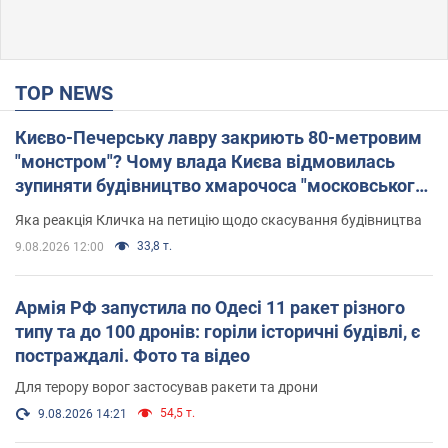
TOP NEWS
Києво-Печерську лавру закриють 80-метровим
"монстром"? Чому влада Києва відмовилась
зупиняти будівництво хмарочоса "московського
вірянина"
Яка реакція Кличка на петицію щодо скасування будівництва
33,8 т.
9.08.2026 12:00
Армія РФ запустила по Одесі 11 ракет різного
типу та до 100 дронів: горіли історичні будівлі, є
постраждалі. Фото та відео
Для терору ворог застосував ракети та дрони
54,5 т.
9.08.2026 14:21