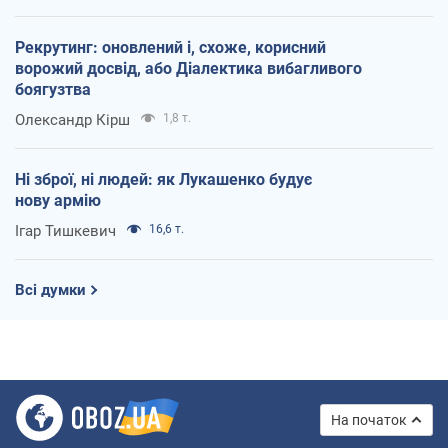
Рекрутинг: оновлений і, схоже, корисний
ворожий досвід, або Діалектика вибагливого
боягузтва
Олександр Кірш
1,8 т.
Ні зброї, ні людей: як Лукашенко будує
нову армію
Ігар Тишкевич
16,6 т.
Всі думки
На початок