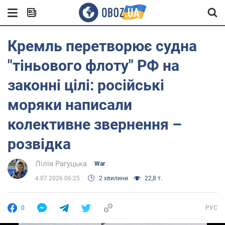
Кремль перетворює судна
"тіньового флоту" РФ на
законні цілі: російські
моряки написали
колективне звернення –
розвідка
Лілія Рагуцька
War
4.07.2026 06:25
2 хвилини
22,8 т.
0
РУС