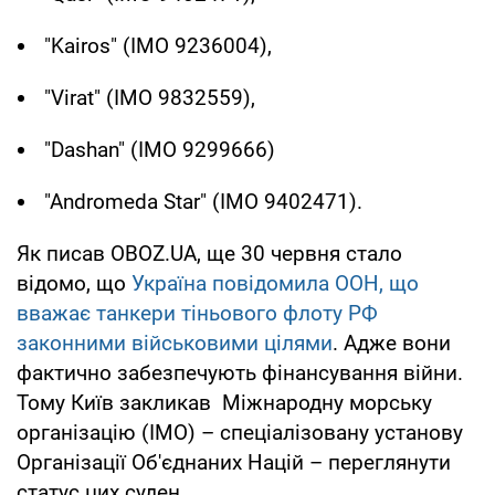
"Kairos" (IMO 9236004),
"Virat" (ІМО 9832559),
"Dashan" (ІМО 9299666)
"Andromeda Star" (ІМО 9402471).
Як писав OBOZ.UA, ще 30 червня стало
відомо, що
Україна повідомила ООН, що
вважає танкери тіньового флоту РФ
законними військовими цілями
. Адже вони
фактично забезпечують фінансування війни.
Тому Київ закликав Міжнародну морську
організацію (IMO) – спеціалізовану установу
Організації Об'єднаних Націй – переглянути
статус цих суден.