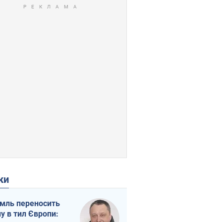
ки
мль переносить
ну в тил Європи: