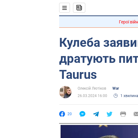
Герої вій
Кулеба заяви
дратують пит
Taurus
Олексій Лютіков
War
26.03.2024 16:00
1 хвилин
20