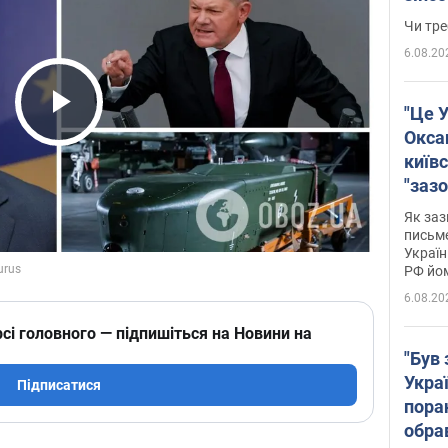
ухва
Чи тре
6.08.20
"Це У
Play Video
Окса
київс
"зазо
навіт
Як заз
знав,
письм
Україн
гено
РФ йо
6.08.20
сі головного — підпишіться на Новини на
"Був 
Укра
Підписатися
пора
обра