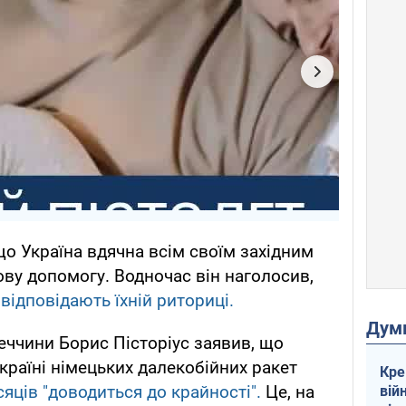
що Україна вдячна всім своїм західним
ову допомогу. Водночас він наголосив,
відповідають їхній риториці.
Дум
еччини Борис Пісторіус заявив, що
країні німецьких далекобійних ракет
Кре
сяців "доводиться до крайності".
Це, на
вій