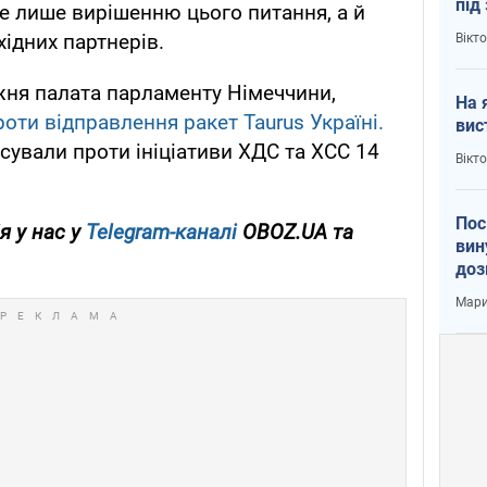
під
е лише вирішенню цього питання, а й
кри
хідних партнерів.
Вікт
жня палата парламенту Німеччини,
На 
роти відправлення ракет Taurus Україні.
вис
сували проти ініціативи ХДС та ХСС 14
Вікт
Пос
я у нас у
Telegram-каналі
OBOZ.UA та
вин
доз
заг
Мари