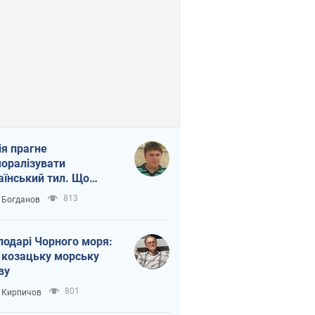
ія прагне
оралізувати
аїнський тил. Що
то собі нагадати
813
 Богданов
подарі Чорного моря:
 козацьку морську
ву
801
 Кирпичов