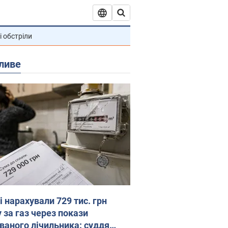
і обстріли
ливе
 нарахували 729 тис. грн
 за газ через покази
ованого лічильника: суддя