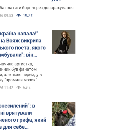
лив неочікуване рішення
ба платити борг через донарахування
10,0 т.
26 09:53
країна напала!"
на Вояж викрила
ького поета, якого
мбували": він
ь російської не
начила артистка,
 а тепер хоче
енник був фанатом
и, але після переїзду в
циду українців
му "промили мозок"
6,9 т.
26 11:42
знесилений": в
їні врятували
неного грифа, який
в для себе