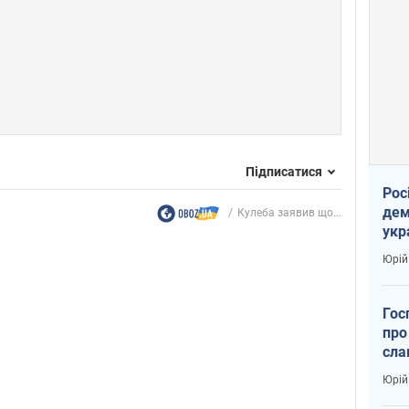
Підписатися
Рос
дем
Кулеба заявив що...
укр
вар
Юрій
Гос
про
сла
Юрій