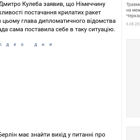
нети
 Дмитро Кулеба заявив, що Німеччину
Травм
Фото
на меж
ливості постачання крилатих ракет
Черка
При цьому глава дипломатичного відомства
6.08.20
да сама поставила себе в таку ситуацію.
ідео дня
ерлін має знайти вихід у питанні про