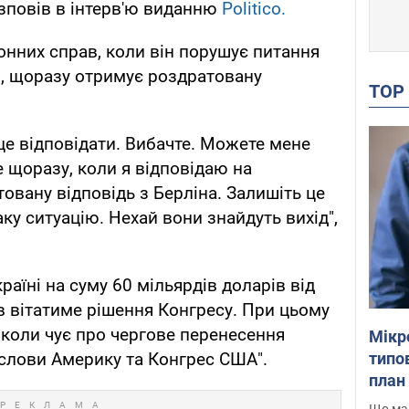
озповів в інтерв'ю виданню
Politico.
онних справ, коли він порушує питання
s, щоразу отримує роздратовану
TO
це відповідати. Вибачте. Можете мене
е щоразу, коли я відповідаю на
овану відповідь з Берліна. Залишіть це
аку ситуацію. Нехай вони знайдуть вихід",
аїні на суму 60 мільярдів доларів від
в вітатиме рішення Конгресу. При цьому
 коли чує про чергове перенесення
Мікр
типов
ослови Америку та Конгрес США".
план 
Що маю