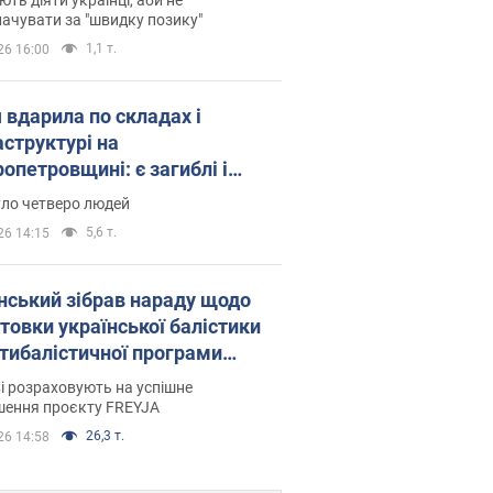
ачувати за "швидку позику"
1,1 т.
26 16:00
 вдарила по складах і
аструктурі на
опетровщині: є загиблі і
нені. Фото
уло четверо людей
5,6 т.
26 14:15
нський зібрав нараду щодо
товки української балістики
JA: які рішення готуються
і розраховують на успішне
шення проєкту FREYJA
26,3 т.
26 14:58