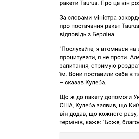
ракети Taurus. Про це він р
За словами міністра закорд
про постачання ракет Tauru
відповідь з Берліна
"Послухайте, я втомився на 
процитувати, я не проти. Ал
запитання, отримую роздрат
їм. Вони поставили себе в т
– сказав Кулеба.
Що ж до пакету допомоги Укр
США, Кулеба заявив, що Киї
він додав, що кожного разу,
термінів, каже: "Боже, благ