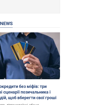
P NEWS
окредити без міфів: три
і сценарії позичальника і
дій, щоб вберегти свої гроші
ть діяти українці, аби не