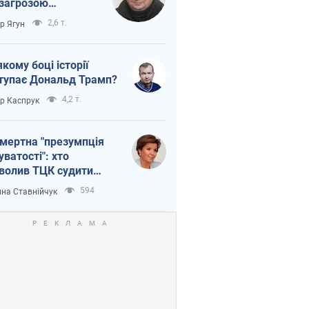
 загрозою
тична логістика
2,6 т.
ор Ягун
якому боці історії
тупає Дональд Трамп?
4,2 т.
ор Каспрук
мертна "презумпція
уватості": хто
волив ТЦК судити
иблих захисників
594
на Ставнійчук