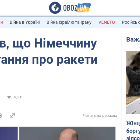
ни
Війна в Україні
Війна Ізраїлю та Ірану
VENETO
Російськ
Важ
в, що Німеччину
ання про ракети
а
4,5 т.
Читать на русском
Жінці
боргу
зіпс