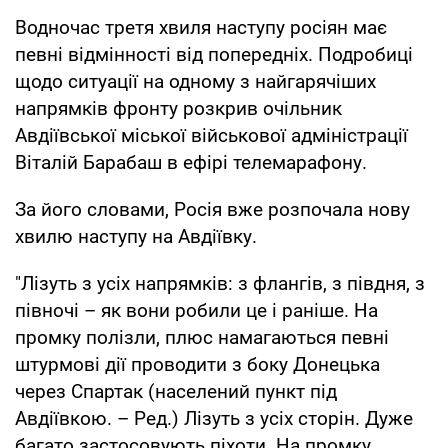
Водночас третя хвиля наступу росіян має
певні відмінності від попередніх. Подробиці
щодо ситуації на одному з найгарячіших
напрямків фронту розкрив очільник
Авдіївської міської військової адміністрації
Віталій Барабаш в ефірі телемарафону.
За його словами, Росія вже розпочала нову
хвилю наступу на Авдіївку.
"Лізуть з усіх напрямків: з флангів, з півдня, з
півночі – як вони робили це і раніше. На
промку полізли, плюс намагаються певні
штурмові дії проводити з боку Донецька
через Спартак (населений пункт під
Авдіївкою. – Ред.) Лізуть з усіх сторін. Дуже
багато застосовують піхоти. На промку