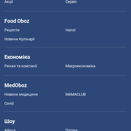
Акції
Сервіс
Food Oboz
Рецепти
Напої
Новини Кулінарії
Економіка
Ринки та компанії
Макроекономіка
MedOboz
Новини медицини
MAMACLUB
Covid
Шоу
Афіша
Плітки