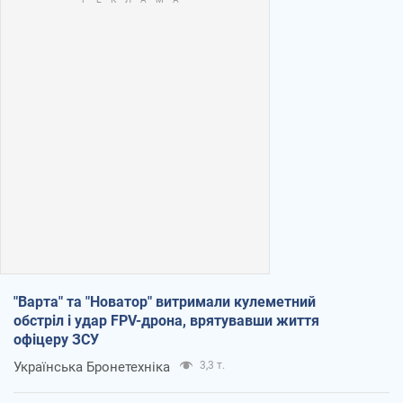
"Варта" та "Новатор" витримали кулеметний
обстріл і удар FPV-дрона, врятувавши життя
офіцеру ЗСУ
Українська Бронетехніка
3,3 т.