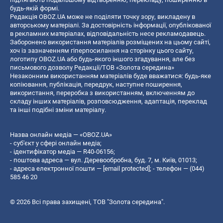
будь-якій формі.
Редакція OBOZ.UA може не поділяти точку зору, викладену в
авторському матеріалі. За достовірність інформації, опублікованої
в рекламних матеріалах, відповідальність несе рекламодавець.
Заборонено використання матеріалів розміщених на цьому сайті,
хоч із зазначенням гіперпосилання на сторінку цього сайту,
логотипу OBOZ.UA або будь-якого іншого згадування, але без
письмового дозволу Редакції/ТОВ «Золота середина»
Незаконним використанням матеріалів буде вважатися: будь-яке
копiювання, публiкацiя, передрук, наступне поширення,
використання, переробка з використанням, включенням до
складу інших матеріалів, розповсюдження, адаптація, переклад
та інші подібні зміни матеріалу.
Назва онлайн медіа — «OBOZ.UA»
- суб'єкт у сфері онлайн медіа;
- ідентифікатор медіа — R40-06156;
- поштова адреса — вул. Деревообробна, буд. 7, м. Київ, 01013;
- адреса електронної пошти —
[email protected]
; - телефон — (044)
585 46 20
© 2026 Всі права захищені, ТОВ "Золота середина".