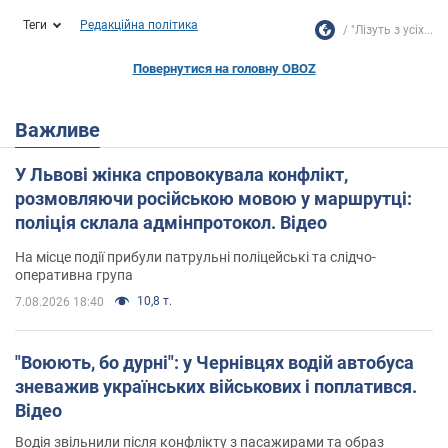
Теги
Редакційна політика
"Лізуть з усіх...
Повернутися на головну OBOZ
Важливе
У Львові жінка спровокувала конфлікт,
розмовляючи російською мовою у маршрутці:
поліція склала адмінпротокол. Відео
На місце події прибули патрульні поліцейські та слідчо-
оперативна група
10,8 т.
7.08.2026 18:40
"Воюють, бо дурні": у Чернівцях водій автобуса
зневажив українських військових і поплатився.
Відео
Водія звільнили після конфлікту з пасажирами та образ