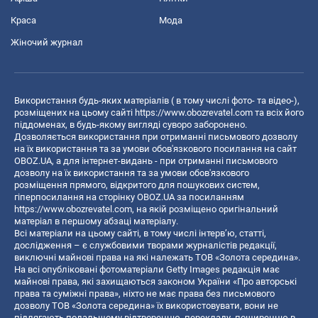
Краса
Мода
Жіночий журнал
Використання будь-яких матеріалів ( в тому числі фото- та відео-),
розміщених на цьому сайті
https://www.obozrevatel.com
та всіх його
піддоменах, в будь-якому вигляді суворо заборонено.
Дозволяється використання при отриманні письмового дозволу
на їх використання та за умови обов'язкового посилання на сайт
OBOZ.UA, а для інтернет-видань - при отриманні письмового
дозволу на їх використання та за умови обов'язкового
розміщення прямого, відкритого для пошукових систем,
гіперпосилання на сторінку OBOZ.UA за посиланням
https://www.obozrevatel.com
, на якій розміщено оригінальний
матеріал в першому абзаці матеріалу.
Всі матеріали на цьому сайті, в тому числі інтерв’ю, статті,
дослідження – є службовими творами журналістів редакції,
виключні майнові права на які належать ТОВ «Золота середина».
На всі опубліковані фотоматеріали Getty Images редакція має
майнові права, які захищаються законом України «Про авторські
права та суміжні права», ніхто не має права без письмового
дозволу ТОВ «Золота середина» їх використовувати, вони не
підлягають подальшому відтворенню, перекладу, поширенню в