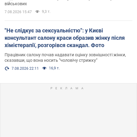
військових
9,3 т.
7.08.2026 15:47
"Не слідкує за сексуальністю": у Києві
консультант салону краси образив жінку після
хімієтерапії, розгорівся скандал. Фото
Працівник салону почав надавати оцінку зовнішності жінки,
сказавши, що вона носить "чоловічу стрижку"
16,9 т.
7.08.2026 22:11