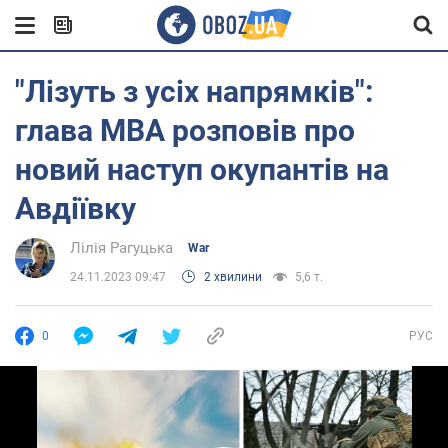
"Лізуть з усіх напрямків":
глава МВА розповів про
новий наступ окупантів на
Авдіївку
Лілія Рагуцька
War
24.11.2023 09:47
2 хвилини
5,6 т.
0
РУС