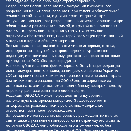
его поддоменах, в любом виде строго запрещено.
Разрешается использование при получении письменного
разрешения на их использование и при условии обязательной
ссылки на сайт OBOZ.UA, а для интернет-изданий - при
получении письменного разрешения на их использование и при
обязательном размещении прямой, открытой для поисковых
систем, гиперссылки на страницу OBOZ.UA по ссылке
https://www.obozrevatel.com
, на которой размещен оригинальный
материал в первом абзаце материала.
Все материалы на этом сайте, в том числе интервью, статьи,
исследования – служебные произведения журналистов
редакции, исключительные имущественные права на которые
принадлежат ООО «Золотая середина».
На все опубликованные фотоматериалы Getty Images редакция
имеет имущественные права, защищаемые законом Украины
«Об авторских правах и смежных правах», никто не имеет права
без письменного разрешения ООО «Золотая середина» их
использовать, они не подлежат дальнейшему воспроизводству,
переводу, распространению в любой форме.
Редакция OBOZ.UA может не разделять точку зрения,
изложенную в авторском материале. За достоверность
информации, размещенной в рекламных материалах,
ответственность несет рекламодатель.
Запрещено использование материалов размещенных на этом
сайте, даже с указанием гиперссылки на страницу этого сайта,
логотипа OBOZ.UA или любого другого упоминания, но без
письменного разрешения Редакции/ООО «Золотая середина»