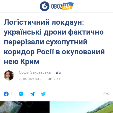
Логістичний локдаун:
українські дрони фактично
перерізали сухопутний
коридор Росії в окупований
нею Крим
Софія Закревська
War
30.05.2026 04:21
7,5 т.
0
РУС