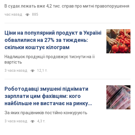
В судах лежать вже 4,2 тис. справ про митні правопорушення
час назад
885
Ціни на популярний продукт в Україні
обвалилися на 27% за тиждень:
скільки коштує кілограм
Надлишок продукції продовжує тиснути на її
вартість
3 часа назад
12,1 т.
Роботодавці змушені піднімати
зарплати цим фахівцям: кого
найбільше не вистачає на ринку
праці
За яких працівників постійно конкурують
3 часа назад
4,3 т.