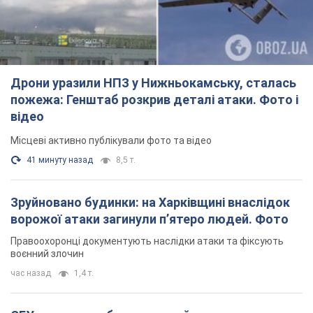
Дрони уразили НПЗ у Нижньокамську, сталась
пожежа: Генштаб розкрив деталі атаки. Фото і
відео
Місцеві активно публікували фото та відео
41 минуту назад
8,5 т.
Зруйновано будинки: на Харківщині внаслідок
ворожої атаки загинули п’ятеро людей. Фото
Правоохоронці документують наслідки атаки та фіксують
воєнний злочин
час назад
1,4 т.