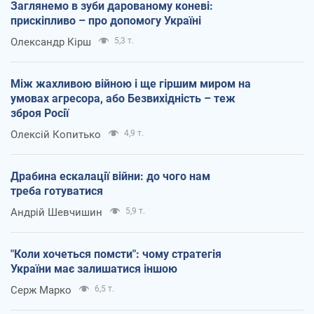
Заглянемо в зуби дарованому коневі:
прискіпливо – про допомогу Україні
Олександр Кірш
5,3 т.
Між жахливою війною і ще гіршим миром на
умовах агресора, або Безвихідність – теж
зброя Росії
Олексій Копитько
4,9 т.
Драбина ескалації війни: до чого нам
треба готуватися
Андрій Шевчишин
5,9 т.
"Коли хочеться помсти": чому стратегія
України має залишатися іншою
Серж Марко
6,5 т.