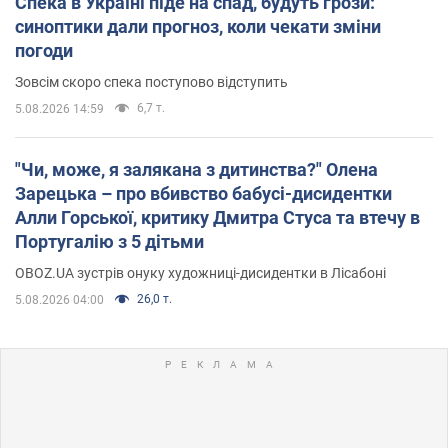
Спека в Україні піде на спад, будуть грози:
синоптики дали прогноз, коли чекати зміни
погоди
Зовсім скоро спека поступово відступить
6,7 т.
5.08.2026 14:59
"Чи, може, я залякана з дитинства?" Олена
Зарецька – про вбивство бабусі-дисидентки
Алли Горської, критику Дмитра Стуса та втечу в
Португалію з 5 дітьми
OBOZ.UA зустрів онуку художниці-дисидентки в Лісабоні
26,0 т.
5.08.2026 04:00