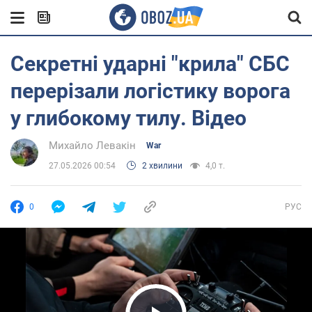
Секретні ударні "крила" СБС
перерізали логістику ворога
у глибокому тилу. Відео
Михайло Левакін
War
27.05.2026 00:54
2 хвилини
4,0 т.
0
РУС