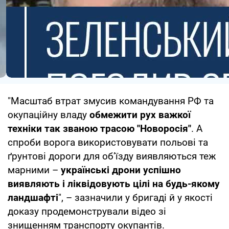
"Масштаб втрат змусив командування РФ та
окупаційну владу
обмежити рух важкої
техніки так званою трасою "Новоросія"
. А
спроби ворога використовувати польові та
ґрунтові дороги для об’їзду виявляються теж
марними –
українські дрони успішно
виявляють і ліквідовують цілі на будь-якому
ландшафті
", – зазначили у бригаді й у якості
доказу продемонстрували відео зі
знищенням транспорту окупантів.