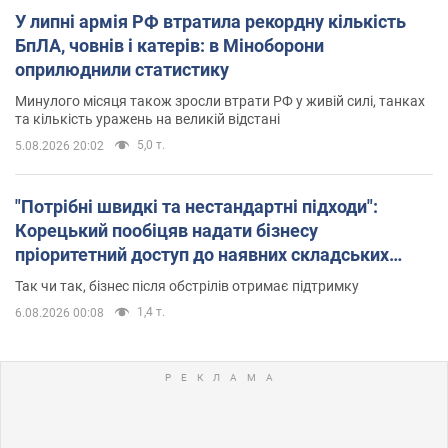
У липні армія РФ втратила рекордну кількість
БпЛА, човнів і катерів: в Міноборони
оприлюднили статистику
Минулого місяця також зросли втрати РФ у живій силі, танках
та кількість уражень на великій відстані
5,0 т.
5.08.2026 20:02
"Потрібні швидкі та нестандартні підходи":
Корецький пообіцяв надати бізнесу
пріоритетний доступ до наявних складських
приміщень
Так чи так, бізнес після обстрілів отримає підтримку
1,4 т.
6.08.2026 00:08