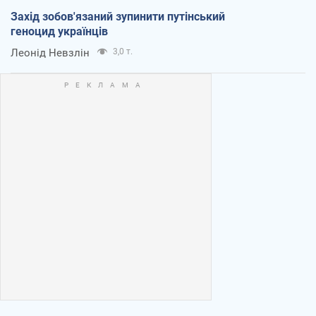
Захід зобов'язаний зупинити путінський
геноцид українців
Леонід Невзлін
3,0 т.