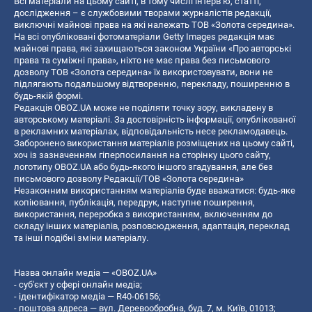
Всі матеріали на цьому сайті, в тому числі інтерв’ю, статті,
дослідження – є службовими творами журналістів редакції,
виключні майнові права на які належать ТОВ «Золота середина».
На всі опубліковані фотоматеріали Getty Images редакція має
майнові права, які захищаються законом України «Про авторські
права та суміжні права», ніхто не має права без письмового
дозволу ТОВ «Золота середина» їх використовувати, вони не
підлягають подальшому відтворенню, перекладу, поширенню в
будь-якій формі.
Редакція OBOZ.UA може не поділяти точку зору, викладену в
авторському матеріалі. За достовірність інформації, опублікованої
в рекламних матеріалах, відповідальність несе рекламодавець.
Заборонено використання матеріалів розміщених на цьому сайті,
хоч із зазначенням гіперпосилання на сторінку цього сайту,
логотипу OBOZ.UA або будь-якого іншого згадування, але без
письмового дозволу Редакції/ТОВ «Золота середина»
Незаконним використанням матеріалів буде вважатися: будь-яке
копiювання, публiкацiя, передрук, наступне поширення,
використання, переробка з використанням, включенням до
складу інших матеріалів, розповсюдження, адаптація, переклад
та інші подібні зміни матеріалу.
Назва онлайн медіа — «OBOZ.UA»
- суб'єкт у сфері онлайн медіа;
- ідентифікатор медіа — R40-06156;
- поштова адреса — вул. Деревообробна, буд. 7, м. Київ, 01013;