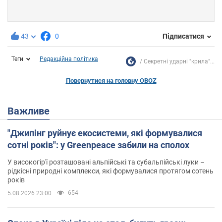
43
0
Підписатися
Теги
Редакційна політика
Секретні ударні "крила"...
Повернутися на головну OBOZ
Важливе
"Джипінг руйнує екосистеми, які формувалися
сотні років": у Greenpeace забили на сполох
У високогір'ї розташовані альпійські та субальпійські луки –
рідкісні природні комплекси, які формувалися протягом сотень
років
654
5.08.2026 23:00