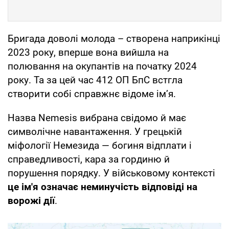
Бригада доволі молода – створена наприкінці
2023 року, вперше вона вийшла на
полювання на окупантів на початку 2024
року. Та за цей час 412 ОП БпС встгла
створити собі справжнє відоме ім’я.
Назва Nemesis вибрана свідомо й має
символічне навантаження. У грецькій
міфології Немезида — богиня відплати і
справедливості, кара за гординю й
порушення порядку. У військовому контексті
це ім'я означає неминучість відповіді на
ворожі дії
.