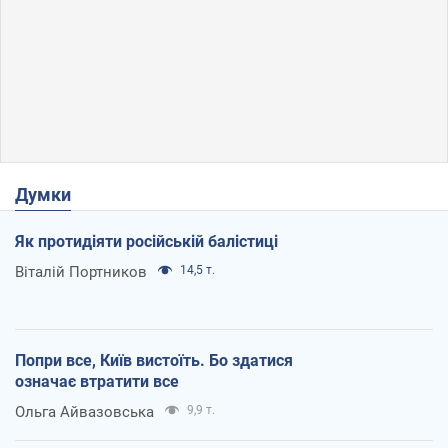
Думки
Як протидіяти російській балістиці
Віталій Портников
14,5 т.
Попри все, Київ вистоїть. Бо здатися
означає втратити все
Ольга Айвазовська
9,9 т.