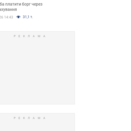
я ухвалив
ба платити борг через
ікуване рішення
ахування
31,1 т.
26 14:43