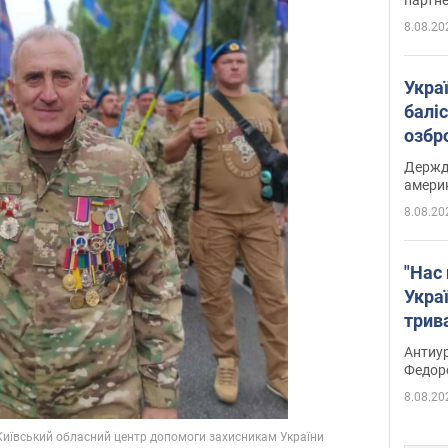
8.08.20
Укра
баліс
озбр
опри
Держд
амери
8.08.20
"Нас 
Украї
трив
Федо
Антиур
Федор
8.08.20