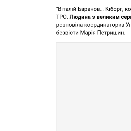
"Віталій Баранов… Кіборг, 
ТРО.
Людина з великим сер
розповіла координаторка У
безвісти Марія Петришин.