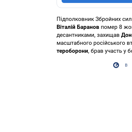
Підполковник Збройних сил У
Віталій Баранов
помер 8 жов
десантниками, захищав
Дон
масштабного російського вт
тероборони
, брав участь у б
В