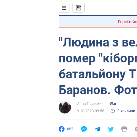
Герої вій
"Людина з ве
помер "кібор
батальйону Т
Баранов. Фо
Анна Паскевич
War
9.10.2023 09:58
3 хвилини
682