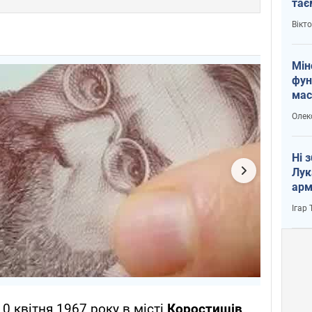
тає
і Пу
Вікт
Мін
фун
мас
Олек
Ні 
Лук
арм
Ігар
0 квітня 1967 року в місті
Коростишів