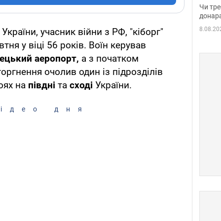
судд
Чи тре
неоч
донар
8.08.20
країни, учасник війни з РФ, "кіборг"
тня у віці 56 років. Воїн керував
ецький аеропорт,
а з початком
оргнення очолив один із підрозділів
оях на
півдні
та
сході
України.
ідео дня