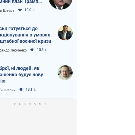
мний план Трампа
тіна?
10,0 т.
ор Швець
ськ готується до
кціонування в умовах
штабної воєнної кризи
15,3 т.
сандр Левченко
зброї, ні людей: як
ашенко будує нову
ію
13,1 т.
 Тишкевич