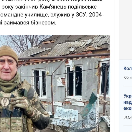
 року закінчив Кам'янець-подільське
командне училище, служив у ЗСУ. 2004
лі займався бізнесом.
Кол
Юрій
Укр
над
еко
сві
Вади