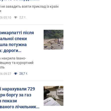
і не завадить взяти приклад із країн
и
2,2 т.
26 05:10
рикарпатті після
альної спеки
шла потужна
а: дороги
творились на
 накрила Івано-
. Відео
івщину та курортний
ель
28,7 т.
26 09:27
і нарахували 729
грн боргу за газ
з покази
ованого лічильника: