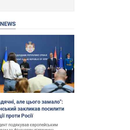
P NEWS
дячні, але цього замало":
нський закликав посилити
ії проти Росії
дент подякував європейським
рам за фінансову підтримку