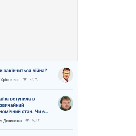
и закінчиться війна?
7,5 т.
 Хрістензен
аїна вступила в
звичайний
номічний стан. Чи є
тло вкінці тунелю?
6,3 т.
м Денисенко