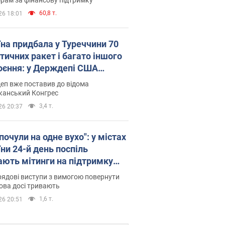
60,8 т.
26 18:01
їна придбала у Туреччини 70
тичних ракет і багато іншого
оєння: у Держдепі США
люднили список
еп вже поставив до відома
канський Конгрес
3,4 т.
26 20:37
почули на одне вухо": у містах
ни 24-й день поспіль
ають мітинги на підтримку
рова. Фото і відео
ядові виступи з вимогою повернути
ова досі тривають
1,6 т.
26 20:51