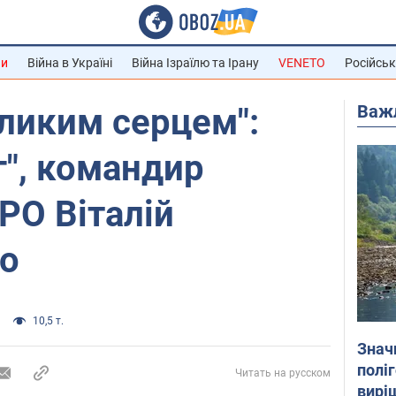
ни
Війна в Україні
Війна Ізраїлю та Ірану
VENETO
Російськ
Важ
ликим серцем":
г", командир
РО Віталій
то
10,5 т.
Знач
полі
Читать на русском
вирі