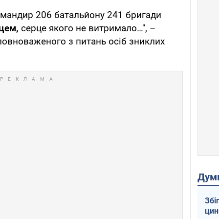
командир 206 батальйону 241 бригади
цем,
серце якого не витримало…", –
повноваженого з питань осіб зниклих
Дум
Збі
цин