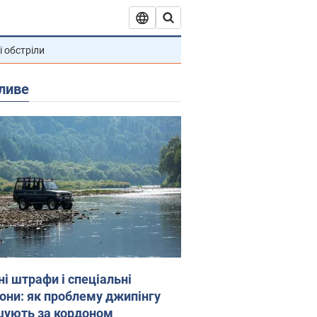
і обстріли
ливе
ні штрафи і спеціальні
гони: як проблему джипінгу
шують за кордоном