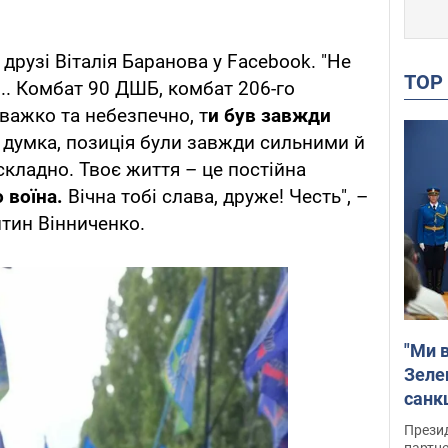
 друзі Віталія Баранова у Facebook. "Не
TO
в... Комбат 90 ДШБ, комбат 206-го
важко та небезпечно, т
и був завжди
 думка, позиція були завжди сильними й
складно. Твоє життя – це постійна
 воїна.
Вічна тобі слава, друже! Честь", –
тин Вінниченко.
"Ми в
Зеле
санкц
Прези
партне