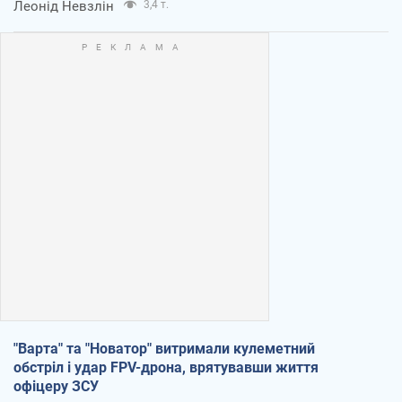
Леонід Невзлін
3,4 т.
"Варта" та "Новатор" витримали кулеметний
обстріл і удар FPV-дрона, врятувавши життя
офіцеру ЗСУ