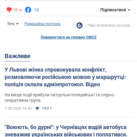
10
16
Підписатися
Теги
Редакційна політика
"Має впливових батьків...
Повернутися на головну OBOZ
Важливе
У Львові жінка спровокувала конфлікт,
розмовляючи російською мовою у маршрутці:
поліція склала адмінпротокол. Відео
На місце події прибули патрульні поліцейські та слідчо-
оперативна група
10,9 т.
7.08.2026 18:40
"Воюють, бо дурні": у Чернівцях водій автобуса
зневажив українських військових і поплатився.