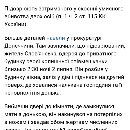
Підозрюють затриманого у скоєнні умисного
вбивства двох осіб (п. 1 ч. 2 ст. 115 КК
України).
Більше деталей
навели
у прокуратурі
Донеччини. Там зазначили, що підозрюваний,
житель Слов'янська, вдерся до приватного
будинку своєї колишньої співмешканки
близько 2:30 ночі 2 липня. Він розбив у
будинку вікна, заліз у дім і піднявся на другий
поверх, де ховалися налякана господиня та її
неповнолітня донька.
Вибивши двері до кімнати, де замкнулися
мати з донькою, він накинувся на потерпілих
з ножем і завдав обом жертвам численних
ударів. Тільки на тілі 51-річної загиблої