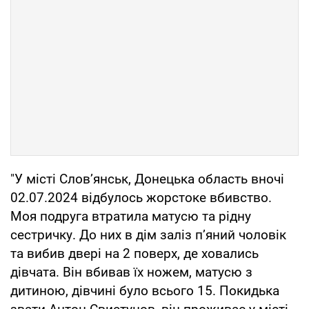
"У місті Словʼянськ, Донецька область вночі
02.07.2024 відбулось жорстоке вбивство.
Моя подруга втратила матусю та рідну
сестричку. До них в дім заліз пʼяний чоловік
та вибив двері на 2 поверх, де ховались
дівчата. Він вбивав їх ножем, матусю з
дитиною, дівчині було всього 15. Покидька