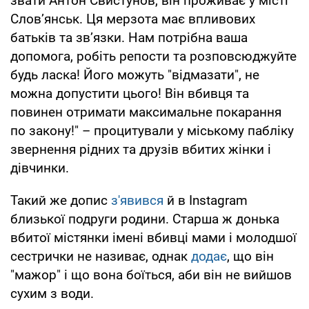
звати Антон Свистунов, він проживає у місті
Словʼянськ. Ця мерзота має впливових
батьків та звʼязки. Нам потрібна ваша
допомога, робіть репости та розповсюджуйте
будь ласка! Його можуть "відмазати", не
можна допустити цього! Він вбивця та
повинен отримати максимальне покарання
по закону!" – процитували у міському пабліку
звернення рідних та друзів вбитих жінки і
дівчинки.
Такий же допис
з'явився
й в Instagram
близької подруги родини. Старша ж донька
вбитої містянки імені вбивці мами і молодшої
сестрички не називає, однак
додає
, що він
"мажор" і що вона боїться, аби він не вийшов
сухим з води.