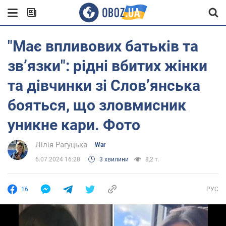
"Має впливових батьків та
звʼязки": рідні вбитих жінки
та дівчинки зі Словʼянська
бояться, що зловмисник
уникне кари. Фото
Лілія Рагуцька
War
6.07.2024 16:28
3 хвилини
8,2 т.
16
РУС