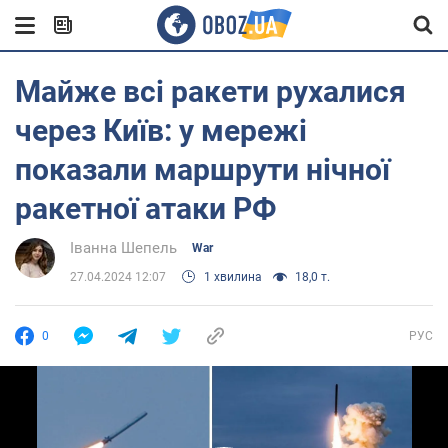
Майже всі ракети рухалися
через Київ: у мережі
показали маршрути нічної
ракетної атаки РФ
Іванна Шепель
War
27.04.2024 12:07
1 хвилина
18,0 т.
0
РУС