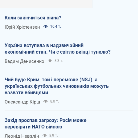
Коли закінчиться війна?
Юрій Хрістензен
10,4 т.
Україна вступила в надзвичайний
економічний стан. Чи є світло вкінці тунелю?
Вадим Денисенко
8,3 т.
Чий буде Крим, той і переможе (NSJ), а
українських футбольних чиновників можуть
назвати вбивцями
Олександр Кірш
8,0 т.
Захід проспав загрозу: Росія може
перевірити НАТО війною
Леонід Невзлін
8,9 т.