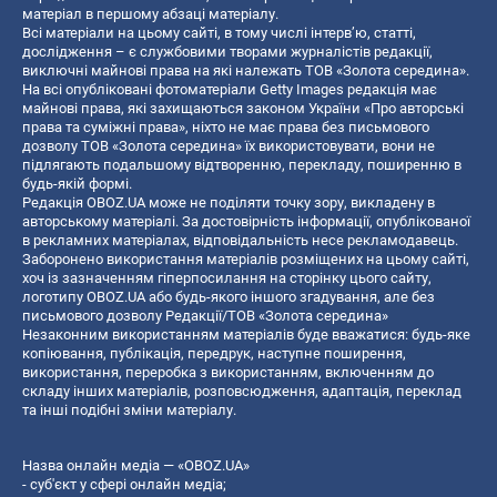
матеріал в першому абзаці матеріалу.
Всі матеріали на цьому сайті, в тому числі інтерв’ю, статті,
дослідження – є службовими творами журналістів редакції,
виключні майнові права на які належать ТОВ «Золота середина».
На всі опубліковані фотоматеріали Getty Images редакція має
майнові права, які захищаються законом України «Про авторські
права та суміжні права», ніхто не має права без письмового
дозволу ТОВ «Золота середина» їх використовувати, вони не
підлягають подальшому відтворенню, перекладу, поширенню в
будь-якій формі.
Редакція OBOZ.UA може не поділяти точку зору, викладену в
авторському матеріалі. За достовірність інформації, опублікованої
в рекламних матеріалах, відповідальність несе рекламодавець.
Заборонено використання матеріалів розміщених на цьому сайті,
хоч із зазначенням гіперпосилання на сторінку цього сайту,
логотипу OBOZ.UA або будь-якого іншого згадування, але без
письмового дозволу Редакції/ТОВ «Золота середина»
Незаконним використанням матеріалів буде вважатися: будь-яке
копiювання, публiкацiя, передрук, наступне поширення,
використання, переробка з використанням, включенням до
складу інших матеріалів, розповсюдження, адаптація, переклад
та інші подібні зміни матеріалу.
Назва онлайн медіа — «OBOZ.UA»
- суб'єкт у сфері онлайн медіа;