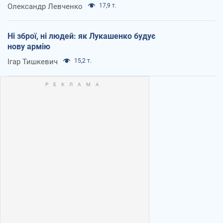
Олександр Левченко
17,9 т.
Ні зброї, ні людей: як Лукашенко будує
нову армію
Ігар Тишкевич
15,2 т.