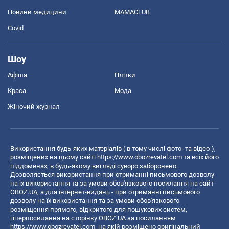
Новини медицини
MAMACLUB
Covid
Шоу
Афіша
Плітки
Краса
Мода
Жіночий журнал
Використання будь-яких матеріалів ( в тому числі фото- та відео-),
розміщених на цьому сайті
https://www.obozrevatel.com
та всіх його
піддоменах, в будь-якому вигляді суворо заборонено.
Дозволяється використання при отриманні письмового дозволу
на їх використання та за умови обов'язкового посилання на сайт
OBOZ.UA, а для інтернет-видань - при отриманні письмового
дозволу на їх використання та за умови обов'язкового
розміщення прямого, відкритого для пошукових систем,
гіперпосилання на сторінку OBOZ.UA за посиланням
https://www.obozrevatel.com
, на якій розміщено оригінальний