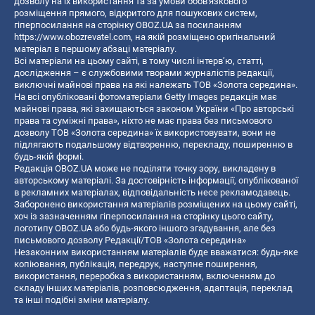
дозволу на їх використання та за умови обов'язкового
розміщення прямого, відкритого для пошукових систем,
гіперпосилання на сторінку OBOZ.UA за посиланням
https://www.obozrevatel.com
, на якій розміщено оригінальний
матеріал в першому абзаці матеріалу.
Всі матеріали на цьому сайті, в тому числі інтерв’ю, статті,
дослідження – є службовими творами журналістів редакції,
виключні майнові права на які належать ТОВ «Золота середина».
На всі опубліковані фотоматеріали Getty Images редакція має
майнові права, які захищаються законом України «Про авторські
права та суміжні права», ніхто не має права без письмового
дозволу ТОВ «Золота середина» їх використовувати, вони не
підлягають подальшому відтворенню, перекладу, поширенню в
будь-якій формі.
Редакція OBOZ.UA може не поділяти точку зору, викладену в
авторському матеріалі. За достовірність інформації, опублікованої
в рекламних матеріалах, відповідальність несе рекламодавець.
Заборонено використання матеріалів розміщених на цьому сайті,
хоч із зазначенням гіперпосилання на сторінку цього сайту,
логотипу OBOZ.UA або будь-якого іншого згадування, але без
письмового дозволу Редакції/ТОВ «Золота середина»
Незаконним використанням матеріалів буде вважатися: будь-яке
копiювання, публiкацiя, передрук, наступне поширення,
використання, переробка з використанням, включенням до
складу інших матеріалів, розповсюдження, адаптація, переклад
та інші подібні зміни матеріалу.