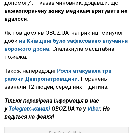
допомогу", – казав чиновник, додавши, що
важкопоранену жінку медикам врятувати не
вдалося.
Як повідомляв OBOZ.UA, наприкінці минулої
доби
на Київщині було зафіксовано влучання
ворожого дрона.
Спалахнула масштабна
пожежа.
Також напередодні
Росія атакувала три
райони Дніпропетровщини
.
Поранень
зазнали 12 людей, серед них – дитина.
Тільки перевірена інформація в нас
у
Telegram-каналі
OBOZ.UA та у
Viber
. Не
ведіться на фейки!