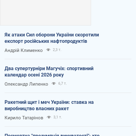
Як атаки Сил оборони України скоротили
експорт російських нафтопродуктів
Андрій Клименко
2,3 т.
Два супертурніри Магучіх: спортивний
календар осені 2026 року
Олександр Липенко
6,7 т.
Ракетний щит і меч України: ставка на
виробництво власних ракет
Кирило Татарінов
3,1 т.
Посмертна "презумпція винуватості": хто