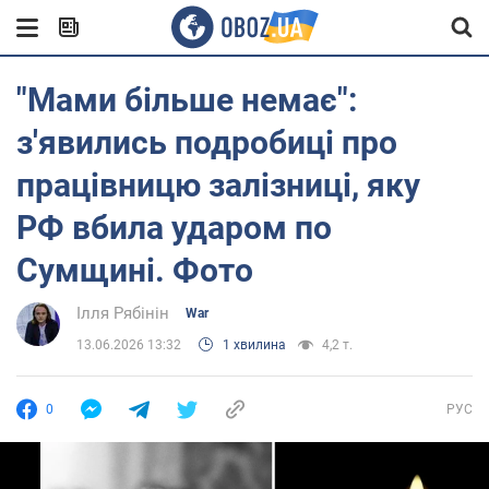
"Мами більше немає":
з'явились подробиці про
працівницю залізниці, яку
РФ вбила ударом по
Сумщині. Фото
Ілля Рябінін
War
13.06.2026 13:32
1 хвилина
4,2 т.
0
РУС