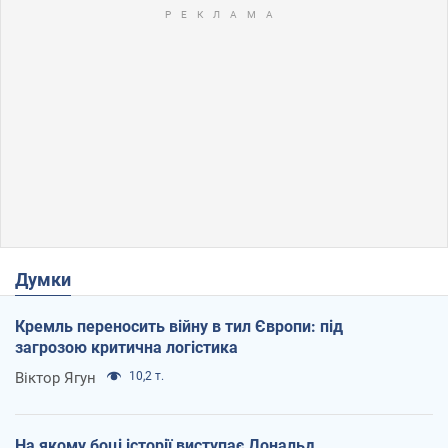
Думки
Кремль переносить війну в тил Європи: під
загрозою критична логістика
Віктор Ягун
10,2 т.
На якому боці історії виступає Дональд