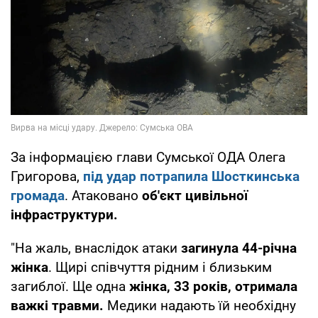
За інформацією глави Сумської ОДА Олега
Григорова,
під удар потрапила
Шосткинська
громада
. Атаковано
об'єкт цивільної
інфраструктури.
"На жаль, внаслідок атаки
загинула 44-річна
жінка
. Щирі співчуття рідним і близьким
загиблої. Ще одна
жінка, 33 років, отримала
важкі травми.
Медики надають їй необхідну