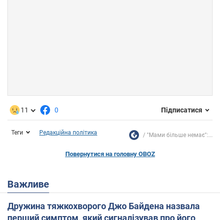
11
0
Підписатися
Теги
Редакційна політика
"Мами більше немає":...
Повернутися на головну OBOZ
Важливе
Дружина тяжкохворого Джо Байдена назвала
перший симптом, який сигналізував про його