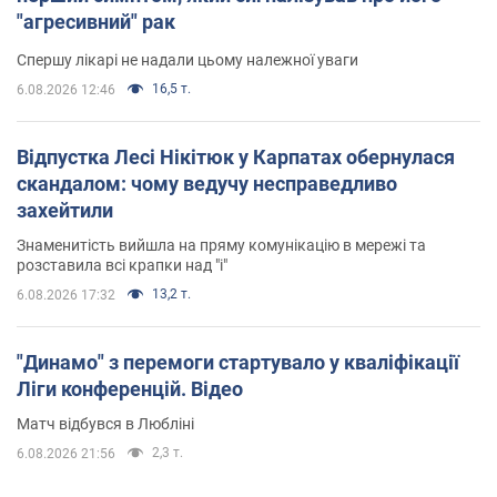
"агресивний" рак
Спершу лікарі не надали цьому належної уваги
16,5 т.
6.08.2026 12:46
Відпустка Лесі Нікітюк у Карпатах обернулася
скандалом: чому ведучу несправедливо
захейтили
Знаменитість вийшла на пряму комунікацію в мережі та
розставила всі крапки над "і"
13,2 т.
6.08.2026 17:32
"Динамо" з перемоги стартувало у кваліфікації
Ліги конференцій. Відео
Матч відбувся в Любліні
2,3 т.
6.08.2026 21:56