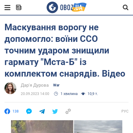
Маскування ворогу не
допомогло: воїни ССО
точним ударом знищили
гармату "Мста-Б" із
комплектом снарядів. Відео
Дар'я Дурова
War
20.09.2023 14:00
1 хвилина
10,9 т.
138
РУС