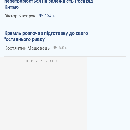
перетворюється на залежність Росії від
Китаю
Віктор Каспрук
15,3 т.
Кремль розпочав підготовку до свого
"останнього ривку"
Костянтин Машовець
5,8 т.