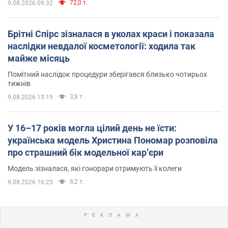
72,0 т.
9.08.2026 09:32
Брітні Спірс зізналася в уколах краси і показала
наслідки невдалої косметології: ходила так
майже місяць
Помітний наслідок процедури зберігався близько чотирьох
тижнів
3,8 т.
9.08.2026 13:19
У 16–17 років могла цілий день не їсти:
українська модель Христина Пономар розповіла
про страшний бік модельної кар’єри
Модель зізналася, які гонорари отримують її колеги
8,2 т.
9.08.2026 16:25