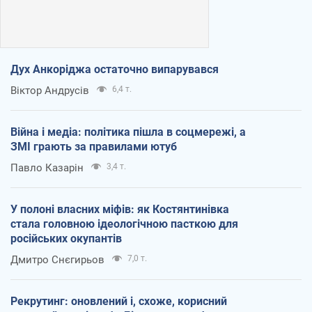
Дух Анкоріджа остаточно випарувався
Віктор Андрусів
6,4 т.
Війна і медіа: політика пішла в соцмережі, а
ЗМІ грають за правилами ютуб
Павло Казарін
3,4 т.
У полоні власних міфів: як Костянтинівка
стала головною ідеологічною пасткою для
російських окупантів
Дмитро Снєгирьов
7,0 т.
Рекрутинг: оновлений і, схоже, корисний