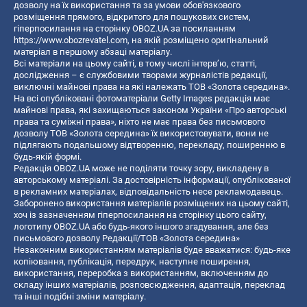
дозволу на їх використання та за умови обов'язкового
розміщення прямого, відкритого для пошукових систем,
гіперпосилання на сторінку OBOZ.UA за посиланням
https://www.obozrevatel.com
, на якій розміщено оригінальний
матеріал в першому абзаці матеріалу.
Всі матеріали на цьому сайті, в тому числі інтерв’ю, статті,
дослідження – є службовими творами журналістів редакції,
виключні майнові права на які належать ТОВ «Золота середина».
На всі опубліковані фотоматеріали Getty Images редакція має
майнові права, які захищаються законом України «Про авторські
права та суміжні права», ніхто не має права без письмового
дозволу ТОВ «Золота середина» їх використовувати, вони не
підлягають подальшому відтворенню, перекладу, поширенню в
будь-якій формі.
Редакція OBOZ.UA може не поділяти точку зору, викладену в
авторському матеріалі. За достовірність інформації, опублікованої
в рекламних матеріалах, відповідальність несе рекламодавець.
Заборонено використання матеріалів розміщених на цьому сайті,
хоч із зазначенням гіперпосилання на сторінку цього сайту,
логотипу OBOZ.UA або будь-якого іншого згадування, але без
письмового дозволу Редакції/ТОВ «Золота середина»
Незаконним використанням матеріалів буде вважатися: будь-яке
копiювання, публiкацiя, передрук, наступне поширення,
використання, переробка з використанням, включенням до
складу інших матеріалів, розповсюдження, адаптація, переклад
та інші подібні зміни матеріалу.