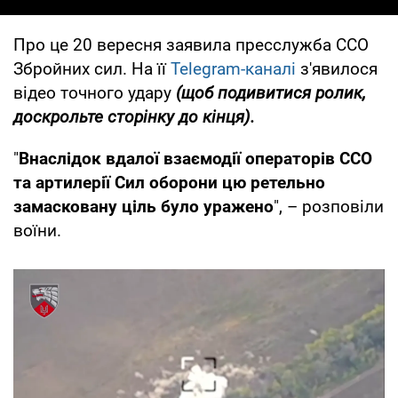
Про це 20 вересня заявила пресслужба ССО
Збройних сил. На її
Telegram-каналі
з'явилося
відео точного удару
(щоб подивитися ролик,
доскрольте сторінку до кінця).
"
Внаслідок вдалої взаємодії операторів ССО
та артилерії Сил оборони цю ретельно
замасковану ціль було уражено
", – розповіли
воїни.