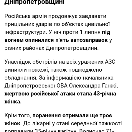
Дніпропетровщині
Російська армія продовжує завдавати
прицільних ударів по об'єктах цивільної
інфраструктури. У ніч проти 1 липня
під
вогнем опинилися п'ять автозаправок
у
різних районах Дніпропетровщини.
Унаслідок обстрілів на всіх уражених АЗС
виникли пожежі, також пошкоджено
обладнання. За інформацією начальника
Дніпропетровської ОВА Олександра Ганжі,
жертвою російської атаки стала 43-річна
жінка.
Крім того,
поранення отримали ще троє
жінок
. До лікарні у стані середньої тяжкості
доправили 35-річну вагітну. Водночас 71-