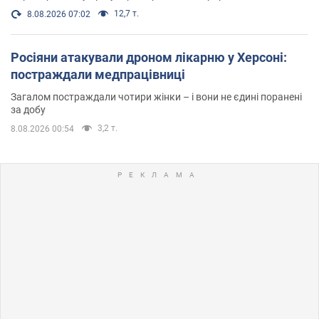
12,7 т.
8.08.2026 07:02
Росіяни атакували дроном лікарню у Херсоні:
постраждали медпрацівниці
Загалом постраждали чотири жінки – і вони не єдині поранені
за добу
3,2 т.
8.08.2026 00:54