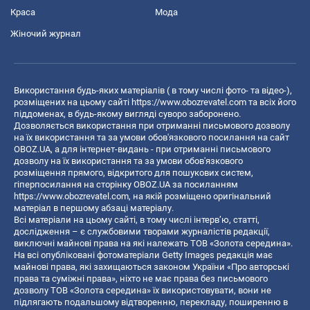
Краса
Мода
Жіночий журнал
Використання будь-яких матеріалів ( в тому числі фото- та відео-),
розміщених на цьому сайті
https://www.obozrevatel.com
та всіх його
піддоменах, в будь-якому вигляді суворо заборонено.
Дозволяється використання при отриманні письмового дозволу
на їх використання та за умови обов'язкового посилання на сайт
OBOZ.UA, а для інтернет-видань - при отриманні письмового
дозволу на їх використання та за умови обов'язкового
розміщення прямого, відкритого для пошукових систем,
гіперпосилання на сторінку OBOZ.UA за посиланням
https://www.obozrevatel.com
, на якій розміщено оригінальний
матеріал в першому абзаці матеріалу.
Всі матеріали на цьому сайті, в тому числі інтерв’ю, статті,
дослідження – є службовими творами журналістів редакції,
виключні майнові права на які належать ТОВ «Золота середина».
На всі опубліковані фотоматеріали Getty Images редакція має
майнові права, які захищаються законом України «Про авторські
права та суміжні права», ніхто не має права без письмового
дозволу ТОВ «Золота середина» їх використовувати, вони не
підлягають подальшому відтворенню, перекладу, поширенню в