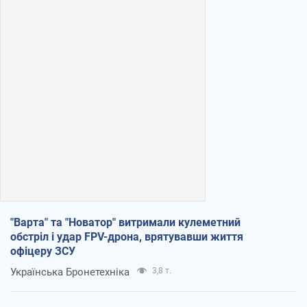
"Варта" та "Новатор" витримали кулеметний
обстріл і удар FPV-дрона, врятувавши життя
офіцеру ЗСУ
Українська Бронетехніка
3,8 т.