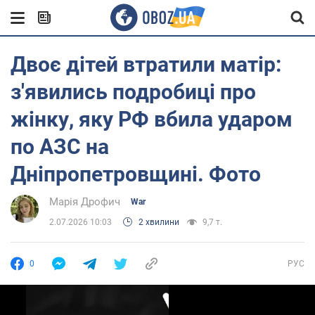
Двоє дітей втратили матір:
з'явились подробиці про
жінку, яку РФ вбила ударом
по АЗС на
Дніпропетровщині. Фото
Марія Дрофич
War
2.07.2026 10:03
2 хвилини
9,7 т.
0
РУС