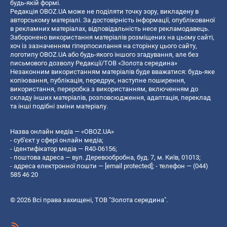
будь-якій формі.
Редакція OBOZ.UA може не поділяти точку зору, викладену в
авторському матеріалі. За достовірність інформації, опублікованої
в рекламних матеріалах, відповідальність несе рекламодавець.
Заборонено використання матеріалів розміщених на цьому сайті,
хоч із зазначенням гіперпосилання на сторінку цього сайту,
логотипу OBOZ.UA або будь-якого іншого згадування, але без
письмового дозволу Редакції/ТОВ «Золота середина»
Незаконним використанням матеріалів буде вважатися: будь-яке
копiювання, публiкацiя, передрук, наступне поширення,
використання, переробка з використанням, включенням до
складу інших матеріалів, розповсюдження, адаптація, переклад
та інші подібні зміни матеріалу.
Назва онлайн медіа — «OBOZ.UA»
- суб'єкт у сфері онлайн медіа;
- ідентифікатор медіа — R40-06156;
- поштова адреса — вул. Деревообробна, буд. 7, м. Київ, 01013;
- адреса електронної пошти —
[email protected]
; - телефон — (044)
585 46 20
© 2026 Всі права захищені, ТОВ "Золота середина".