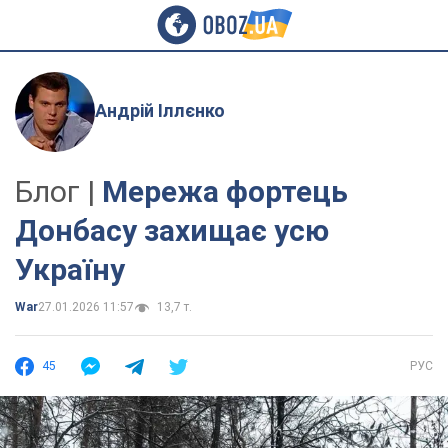
Андрій Іллєнко
Блог |
Мережа фортець
Донбасу захищає усю
Україну
War
27.01.2026 11:57
13,7 т.
45
РУС