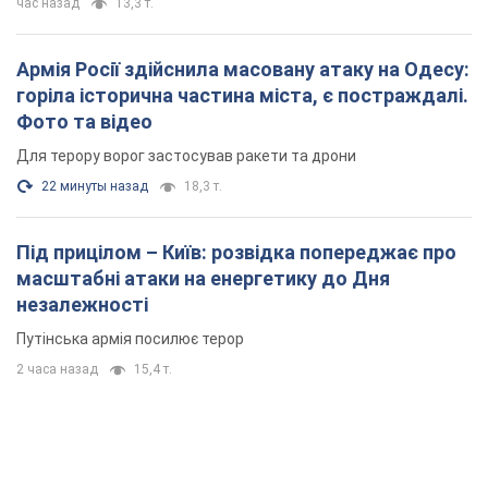
час назад
13,3 т.
Армія Росії здійснила масовану атаку на Одесу:
горіла історична частина міста, є постраждалі.
Фото та відео
Для терору ворог застосував ракети та дрони
22 минуты назад
18,3 т.
Під прицілом – Київ: розвідка попереджає про
масштабні атаки на енергетику до Дня
незалежності
Путінська армія посилює терор
2 часа назад
15,4 т.