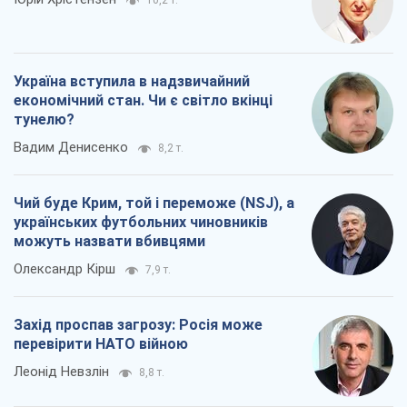
10,2 т.
Україна вступила в надзвичайний
економічний стан. Чи є світло вкінці
тунелю?
Вадим Денисенко
8,2 т.
Чий буде Крим, той і переможе (NSJ), а
українських футбольних чиновників
можуть назвати вбивцями
Олександр Кірш
7,9 т.
Захід проспав загрозу: Росія може
перевірити НАТО війною
Леонід Невзлін
8,8 т.