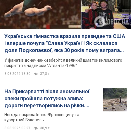
Українська гімнастка вразила президента США
і вперше почула "Слава Україні"! Як склалася
доля Подкопаєвої, яка 30 років тому виграла
"золото" Олімпіади
У фанатів донеччанки зберігся великий шматок килимового
покриття з надписом "Атланта-1996"
8.08.2026 18:30
37,8 т.
На Прикарпатті після аномальної
спеки пройшла потужна злива:
дороги перетворились на річки.
Відео
Негода накрила Івано-Франківщину та
курортний Буковель
8.08.2026 09:27
38,9 т.