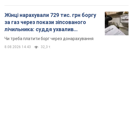
Жінці нарахували 729 тис. грн боргу
за газ через покази зіпсованого
лічильника: суддя ухвалив
неочікуване рішення
Чи треба платити борг через донарахування
8.08.2026 14:43
32,3 т.