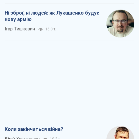
Ні зброї, ні людей: як Лукашенко будує
нову армію
Ігар Тишкевич
15,0 т.
Коли закінчиться війна?
Юрій Хрістензен