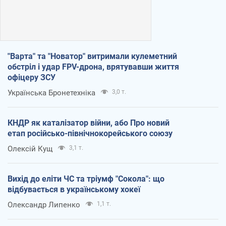
"Варта" та "Новатор" витримали кулеметний
обстріл і удар FPV-дрона, врятувавши життя
офіцеру ЗСУ
Українська Бронетехніка
3,0 т.
КНДР як каталізатор війни, або Про новий
етап російсько-північнокорейського союзу
Олексій Кущ
3,1 т.
Вихід до еліти ЧС та тріумф "Сокола": що
відбувається в українському хокеї
Олександр Липенко
1,1 т.