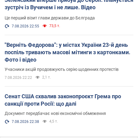
зустріч із Вучичем і не лише. Відео
Це перший візит глави держави до Бєлграда
73,5 т.
7.08.2026 22:55
"Верніть Федорова": у містах України 23-й день
поспіль тривають масові мітинги з картонками.
Фото і відео
Учасники акцій продовжують серію щоденних протестів
2,1 т.
7.08.2026 22:22
Сенат США схвалив законопроєкт Грема про
санкції проти Росії: що далі
Документ передбачає нові економічні обмеження
4,5 т.
7.08.2026 22:38