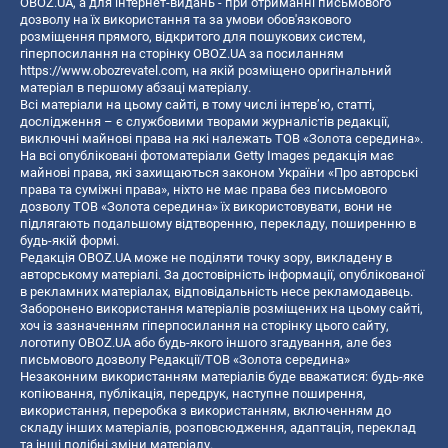
OBOZ.UA, а для інтернет-видань - при отриманні письмового
дозволу на їх використання та за умови обов'язкового
розміщення прямого, відкритого для пошукових систем,
гіперпосилання на сторінку OBOZ.UA за посиланням
https://www.obozrevatel.com
, на якій розміщено оригінальний
матеріал в першому абзаці матеріалу.
Всі матеріали на цьому сайті, в тому числі інтерв’ю, статті,
дослідження – є службовими творами журналістів редакції,
виключні майнові права на які належать ТОВ «Золота середина».
На всі опубліковані фотоматеріали Getty Images редакція має
майнові права, які захищаються законом України «Про авторські
права та суміжні права», ніхто не має права без письмового
дозволу ТОВ «Золота середина» їх використовувати, вони не
підлягають подальшому відтворенню, перекладу, поширенню в
будь-якій формі.
Редакція OBOZ.UA може не поділяти точку зору, викладену в
авторському матеріалі. За достовірність інформації, опублікованої
в рекламних матеріалах, відповідальність несе рекламодавець.
Заборонено використання матеріалів розміщених на цьому сайті,
хоч із зазначенням гіперпосилання на сторінку цього сайту,
логотипу OBOZ.UA або будь-якого іншого згадування, але без
письмового дозволу Редакції/ТОВ «Золота середина»
Незаконним використанням матеріалів буде вважатися: будь-яке
копiювання, публiкацiя, передрук, наступне поширення,
використання, переробка з використанням, включенням до
складу інших матеріалів, розповсюдження, адаптація, переклад
та інші подібні зміни матеріалу.