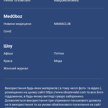
Ринки та компанії
Макроекономіка
MedOboz
Новини медицини
MAMACLUB
Covid
Шоу
Афіша
Плітки
Краса
Мода
Жіночий журнал
Використання будь-яких матеріалів ( в тому числі фото- та відео-),
розміщених на цьому сайті
https://www.obozrevatel.com
та всіх його
піддоменах, в будь-якому вигляді суворо заборонено.
Дозволяється використання при отриманні письмового дозволу
на їх використання та за умови обов'язкового посилання на сайт