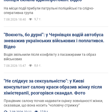
На місце події прибули патрульні поліцейські та слідчо-
оперативна група
9,7 т.
7.08.2026 18:40
"Воюють, бо дурні": у Чернівцях водій автобуса
зневажив українських військових і поплатився.
Відео
Водія звільнили після конфлікту з пасажирами та образ
військових
8,6 т.
7.08.2026 15:47
"Не слідкує за сексуальністю": у Києві
консультант салону краси образив жінку після
хімієтерапії, розгорівся скандал. Фото
Працівник салону почав надавати оцінку зовнішності жінки,
сказавши, що вона носить "чоловічу стрижку"
12,9 т.