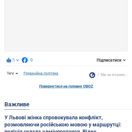
3
0
Підписатися
Теги
Редакційна політика
"Ми не літаємо...
Повернутися на головну OBOZ
Важливе
У Львові жінка спровокувала конфлікт,
розмовляючи російською мовою у маршрутці:
поліція склала адмінпротокол. Відео