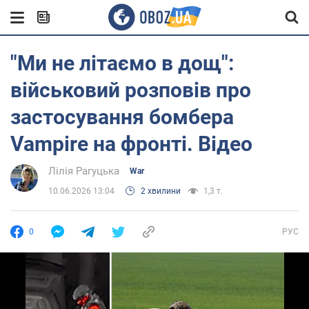
"Ми не літаємо в дощ":
військовий розповів про
застосування бомбера
Vampire на фронті. Відео
Лілія Рагуцька
War
10.06.2026 13:04
2 хвилини
1,3 т.
0
РУС