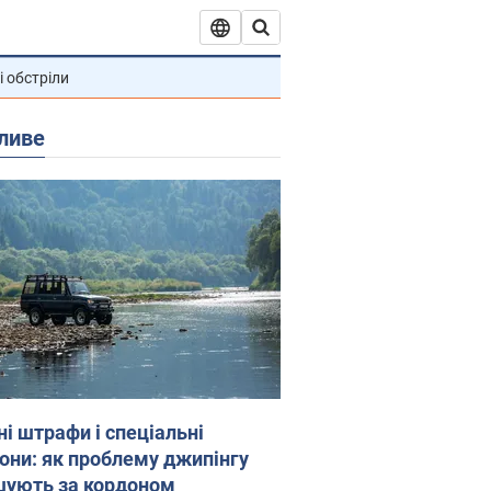
і обстріли
ливе
ні штрафи і спеціальні
гони: як проблему джипінгу
шують за кордоном