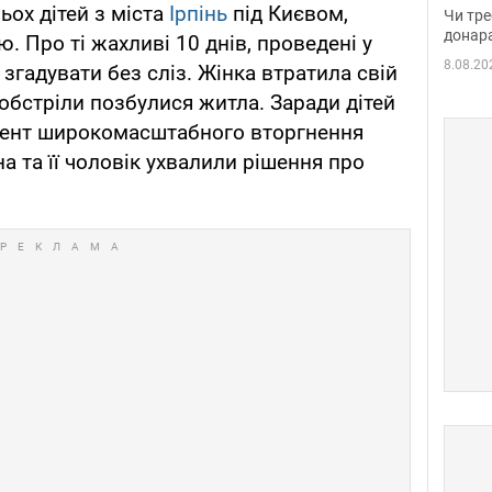
судд
ьох дітей з міста
Ірпінь
під Києвом,
Чи тре
неоч
донар
. Про ті жахливі 10 днів, проведені у
8.08.20
 згадувати без сліз. Жінка втратила свій
і обстріли позбулися житла. Заради дітей
мент широкомасштабного вторгнення
на та її чоловік ухвалили рішення про