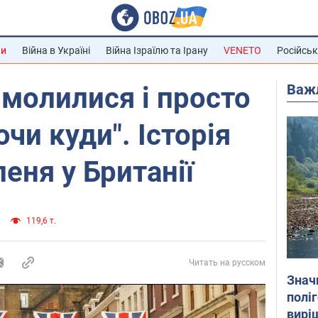
ни
Війна в Україні
Війна Ізраїлю та Ірану
VENETO
Російськ
Важ
 молилися і просто
ючи куди". Історія
пеня у Британії
119,6 т.
Читать на русском
Знач
полі
вирі