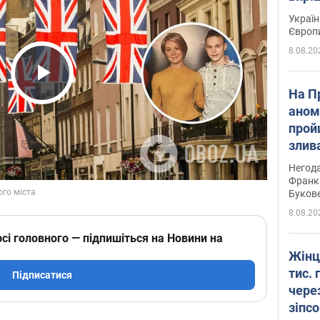
Україн
Європ
8.08.20
Play Video
На П
аном
прой
злив
пере
Негода
річки
Франк
Буков
8.08.20
сі головного — підпишіться на Новини на
Жінц
тис. 
Підписатися
чере
зіпс