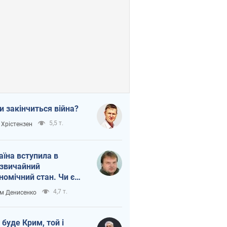
и закінчиться війна?
5,5 т.
 Хрістензен
аїна вступила в
звичайний
номічний стан. Чи є
тло вкінці тунелю?
4,7 т.
м Денисенко
 буде Крим, той і