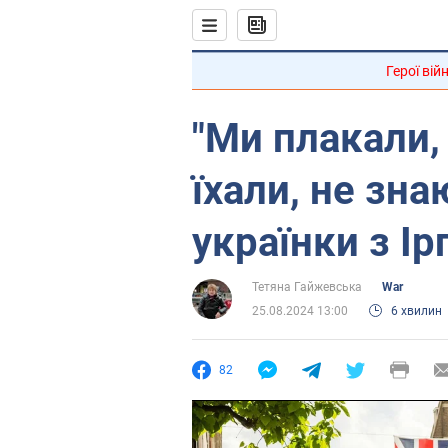
Герої вій
"Ми плакали,
їхали, не зна
українки з Ір
Тетяна Гайжевська
War
25.08.2024 13:00
6 хвилин
82