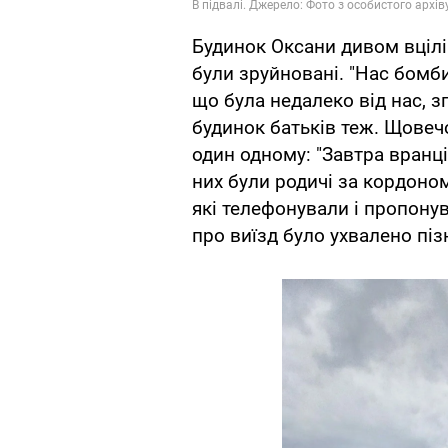
Будинок Оксани дивом вцілів
були зруйновані. "Нас бомби
що була недалеко від нас, з
будинок батьків теж. Щовеч
один одному: "Завтра вранці
них були родичі за кордоном,
які телефонували і пропону
про виїзд було ухвалено піз