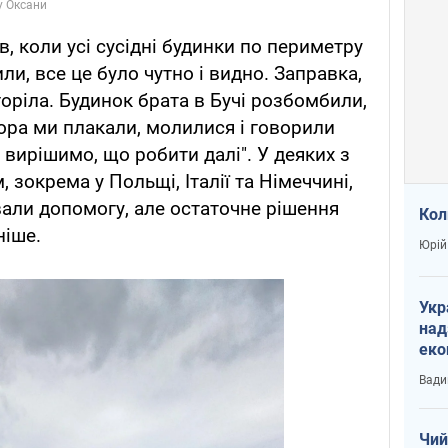
, коли усі сусідні будинки по периметру
ли, все це було чутно і видно. Заправка,
горіла. Будинок брата в Бучі розбомбили,
ора ми плакали, молилися і говорили
 вирішимо, що робити далі". У деяких з
 зокрема у Польщі, Італії та Німеччині,
вали допомогу, але остаточне рішення
Кол
ніше.
Юрій
Укр
над
еко
сві
Вади
Чий