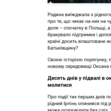
Родина виїжджала з рідного
про те, що чекає на них на ч
доля – спочатку в Польщі, а 
бракувало підтримки і допом
країні досить влаштоване ж
Батьківщину?
Своєю історією порятунку, п
новому середовищі Оксана п
Десять днів у підвалі в 
молитися
Про події тих перших днів 
рідний Ірпінь опинився під 
може розповідати без сліз. 