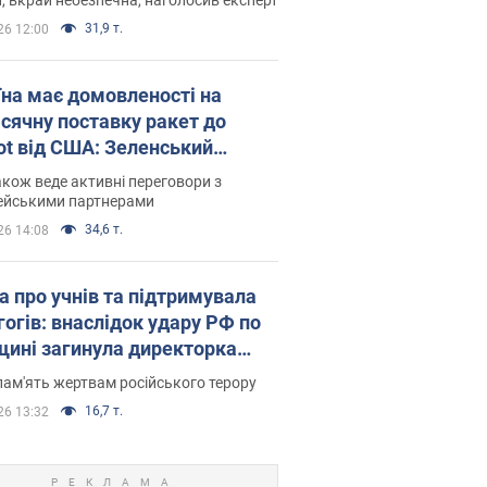
31,9 т.
26 12:00
їна має домовленості на
сячну поставку ракет до
iot від США: Зеленський
рив подробиці
акож веде активні переговори з
ейськими партнерами
34,6 т.
26 14:08
а про учнів та підтримувала
гогів: внаслідок удару РФ по
щині загинула директорка
ького ліцею, її чоловік та онук
пам'ять жертвам російського терору
16,7 т.
26 13:32