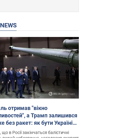
P NEWS
ль отримав "вікно
ивостей", а Трамп залишився
 без ракет: як бути Україні?
рв’ю з Мельником
 що в Росії закінчаться балістичні
, вкрай небезпечна, наголосив експерт