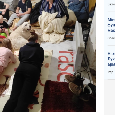
і Пу
Вікт
Мін
фун
мас
Олек
Ні 
Лук
арм
Ігар