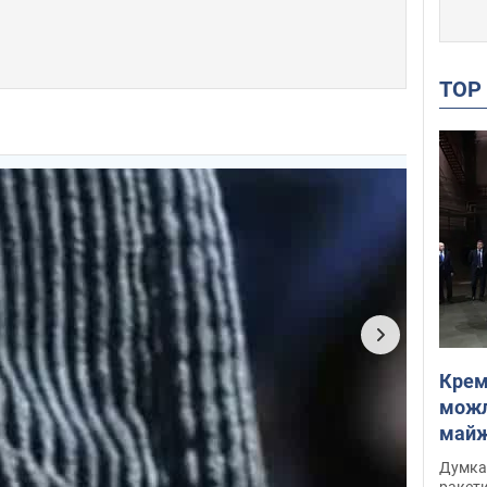
TO
Крем
можл
майже
Інте
Думка,
ракети