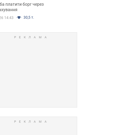
я ухвалив
ба платити борг через
ікуване рішення
ахування
30,5 т.
26 14:43