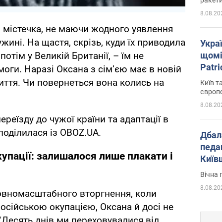
8.08.20
 містечка, не маючи жодного уявлення
ужині. На щастя, скрізь, куди їх приводила
Укра
щомі
потім у Великій Британії, – їм не
Patr
оги. Наразі Оксана з сім’єю має в новій
розк
иття. Чи повернеться вона колись на
Київ т
європ
8.08.20
ереїзду до чужої країни та адаптації в
оділилася із OBOZ.UA.
Дбал
педа
окупації: залишалося лише плакати і
Київ
київс
Вічна 
8.08.20
повномасштабного вторгнення, коли
російською окупацією, Оксана й досі не
"Десять днів ми переховувалися від