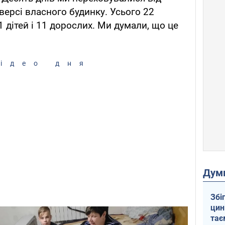
версі власного будинку. Усього 22
1 дітей і 11 дорослих. Ми думали, що це
ідео дня
Дум
Збі
цин
тає