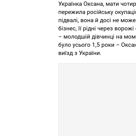
Українка Оксана, мати чотир
пережила російську окупацію
підвалі, вона й досі не може
бізнес, її рідні через ворож
– молодшій дівчинці на мо
було усього 1,5 роки – Окса
виїзд з України.