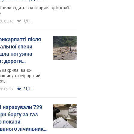
і не завадить взяти приклад із країн
и
1,9 т.
26 05:10
рикарпатті після
альної спеки
шла потужна
а: дороги
творились на
 накрила Івано-
. Відео
івщину та курортний
ель
21,1 т.
26 09:27
і нарахували 729
грн боргу за газ
з покази
ованого лічильника: