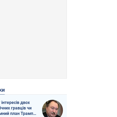
ки
г інтересів двох
ічних гравців чи
мний план Трампа