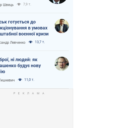
тіна?
7,9 т.
ор Швець
ськ готується до
кціонування в умовах
штабної воєнної кризи
13,7 т.
сандр Левченко
зброї, ні людей: як
ашенко будує нову
ію
11,0 т.
 Тишкевич