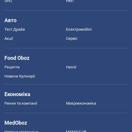
ЗНО
НМТ
Авто
Тест Драйв
Електромобілі
Акції
Сервіс
Food Oboz
Рецепти
Напої
Новини Кулінарії
Економіка
Ринки та компанії
Макроекономіка
MedOboz
Новини медицини
MAMACLUB