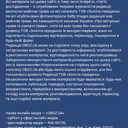
Всі матеріали на цьому сайті, в тому числі інтерв’ю, статті,
дослідження – є службовими творами журналістів редакції,
виключні майнові права на які належать ТОВ «Золота середина».
На всі опубліковані фотоматеріали Getty Images редакція має
майнові права, які захищаються законом України «Про авторські
права та суміжні права», ніхто не має права без письмового
дозволу ТОВ «Золота середина» їх використовувати, вони не
підлягають подальшому відтворенню, перекладу, поширенню в
будь-якій формі.
Редакція OBOZ.UA може не поділяти точку зору, викладену в
авторському матеріалі. За достовірність інформації, опублікованої
в рекламних матеріалах, відповідальність несе рекламодавець.
Заборонено використання матеріалів розміщених на цьому сайті,
хоч із зазначенням гіперпосилання на сторінку цього сайту,
логотипу OBOZ.UA або будь-якого іншого згадування, але без
письмового дозволу Редакції/ТОВ «Золота середина»
Незаконним використанням матеріалів буде вважатися: будь-яке
копiювання, публiкацiя, передрук, наступне поширення,
використання, переробка з використанням, включенням до
складу інших матеріалів, розповсюдження, адаптація, переклад
та інші подібні зміни матеріалу.
Назва онлайн медіа — «OBOZ.UA»
- суб'єкт у сфері онлайн медіа;
- ідентифікатор медіа — R40-06156;
- поштова адреса — вул. Деревообробна, буд. 7, м. Київ, 01013;