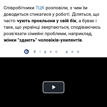
Співробітники
ТЦК
розповіли, з чим їм
доводиться стикатися у роботі. Діляться, що
часто
чують прокльони у свій бік
, а буває і
таке, що українці звертаються, сподіваючись
розв'язати сімейні проблеми, наприклад,
жінки "здають" чоловіків-ухилянтів
.
Відео дня
Play Video