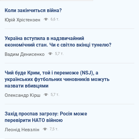
Коли закінчиться війна?
Юрій Хрістензен
6,6 т.
Україна вступила в надзвичайний
економічний стан. Чи є світло вкінці тунелю?
Вадим Денисенко
5,7 т.
Чий буде Крим, той і переможе (NSJ), а
українських футбольних чиновників можуть
назвати вбивцями
Олександр Кірш
5,7 т.
Захід проспав загрозу: Росія може
перевірити НАТО війною
Леонід Невзлін
7,5 т.