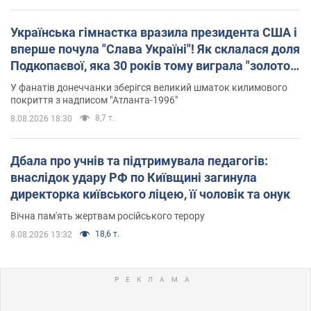
Українська гімнастка вразила президента США і
вперше почула "Слава Україні"! Як склалася доля
Подкопаєвої, яка 30 років тому виграла "золото"
Олімпіади
У фанатів донеччанки зберігся великий шматок килимового
покриття з надписом "Атланта-1996"
8,7 т.
8.08.2026 18:30
Дбала про учнів та підтримувала педагогів:
внаслідок удару РФ по Київщині загинула
директорка київського ліцею, її чоловік та онук
Вічна пам'ять жертвам російського терору
18,6 т.
8.08.2026 13:32