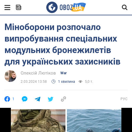
Міноборони розпочало
випробування спеціальних
модульних бронежилетів
для українських захисників
Олексій Лютіков
War
2.03.2024 13:58
1 хвилина
5,0 т.
1
РУС