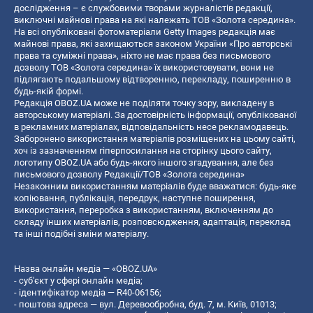
дослідження – є службовими творами журналістів редакції,
виключні майнові права на які належать ТОВ «Золота середина».
На всі опубліковані фотоматеріали Getty Images редакція має
майнові права, які захищаються законом України «Про авторські
права та суміжні права», ніхто не має права без письмового
дозволу ТОВ «Золота середина» їх використовувати, вони не
підлягають подальшому відтворенню, перекладу, поширенню в
будь-якій формі.
Редакція OBOZ.UA може не поділяти точку зору, викладену в
авторському матеріалі. За достовірність інформації, опублікованої
в рекламних матеріалах, відповідальність несе рекламодавець.
Заборонено використання матеріалів розміщених на цьому сайті,
хоч із зазначенням гіперпосилання на сторінку цього сайту,
логотипу OBOZ.UA або будь-якого іншого згадування, але без
письмового дозволу Редакції/ТОВ «Золота середина»
Незаконним використанням матеріалів буде вважатися: будь-яке
копiювання, публiкацiя, передрук, наступне поширення,
використання, переробка з використанням, включенням до
складу інших матеріалів, розповсюдження, адаптація, переклад
та інші подібні зміни матеріалу.
Назва онлайн медіа — «OBOZ.UA»
- суб'єкт у сфері онлайн медіа;
- ідентифікатор медіа — R40-06156;
- поштова адреса — вул. Деревообробна, буд. 7, м. Київ, 01013;