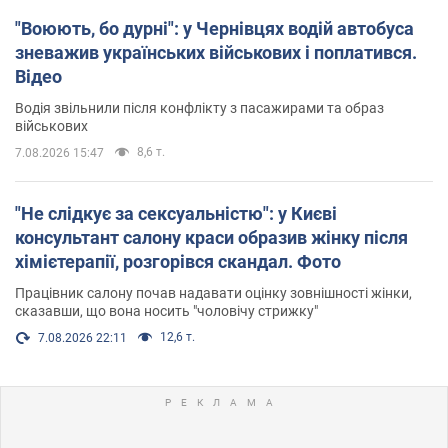
"Воюють, бо дурні": у Чернівцях водій автобуса
зневажив українських військових і поплатився.
Відео
Водія звільнили після конфлікту з пасажирами та образ
військових
8,6 т.
7.08.2026 15:47
"Не слідкує за сексуальністю": у Києві
консультант салону краси образив жінку після
хімієтерапії, розгорівся скандал. Фото
Працівник салону почав надавати оцінку зовнішності жінки,
сказавши, що вона носить "чоловічу стрижку"
12,6 т.
7.08.2026 22:11