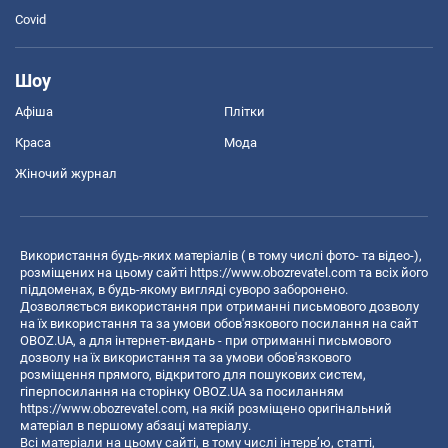
Covid
Шоу
Афіша
Плітки
Краса
Мода
Жіночий журнал
Використання будь-яких матеріалів ( в тому числі фото- та відео-),
розміщених на цьому сайті
https://www.obozrevatel.com
та всіх його
піддоменах, в будь-якому вигляді суворо заборонено.
Дозволяється використання при отриманні письмового дозволу
на їх використання та за умови обов'язкового посилання на сайт
OBOZ.UA, а для інтернет-видань - при отриманні письмового
дозволу на їх використання та за умови обов'язкового
розміщення прямого, відкритого для пошукових систем,
гіперпосилання на сторінку OBOZ.UA за посиланням
https://www.obozrevatel.com
, на якій розміщено оригінальний
матеріал в першому абзаці матеріалу.
Всі матеріали на цьому сайті, в тому числі інтерв’ю, статті,