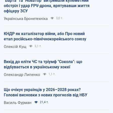
"Варта" та "Новатор" витримали кулеметний
обстріл і удар FPV-дрона, врятувавши життя
офіцеру ЗСУ
Українська Бронетехніка
3,0 т.
КНДР як каталізатор війни, або Про новий
етап російсько-північнокорейського союзу
Олексій Кущ
3,1 т.
Вихід до еліти ЧС та тріумф "Сокола": що
відбувається в українському хокеї
Олександр Липенко
1,1 т.
Що очікує українців у 2026–2028 роках?
Головні висновки з нових прогнозів від НБУ
Василь Фурман
21,4 т.