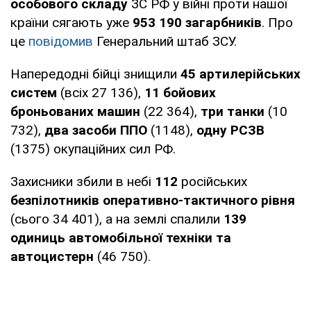
особового складу
ЗС РФ у війні проти нашої
країни сягають уже
953 190 загарбників
. Про
це
повідомив
Генеральний штаб ЗСУ.
Напередодні бійці знищили
45 артилерійських
систем
(всіх 27 136),
11 бойових
броньованих машин
(22 364),
три танки
(10
732),
два засоби ППО
(1148),
одну РСЗВ
(1375) окупаційних сил РФ.
Захисники збили в небі
112
російських
безпілотників оперативно-тактичного рівня
(сього 34 401), а на землі спалили
139
одиниць автомобільної техніки та
автоцистерн
(46 750).