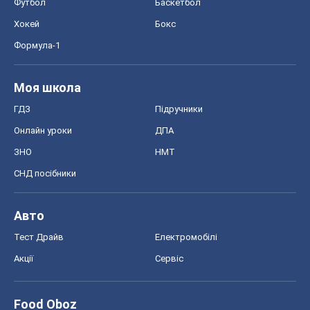
Футбол
Баскетбол
Хокей
Бокс
Формула-1
Моя школа
ГДЗ
Підручники
Онлайн уроки
ДПА
ЗНО
НМТ
СНД посібники
Авто
Тест Драйв
Електромобілі
Акції
Сервіс
Food Oboz