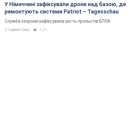
У Німеччині зафіксували дрони над базою, де
ремонтують системи Patriot – Tagesschau
Служба охорони зафіксувала шість прольотів БПЛА
2 години тому
1,2 т.