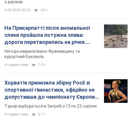
з держав
8.08.2026 00:22
4,5 т.
На Прикарпатті після аномальної
спеки пройшла потужна злива:
дороги перетворились на річки.
Відео
Негода накрила Івано-Франківщину та
курортний Буковель
4 години тому
7,5 т.
Хорватія принизила збірну Росії зі
спортивної гімнастики, офіційно не
допустивши до чемпіонату Європи
основних спортсменів
Турнір відбудеться в Загребі з 13 по 23 серпня
4 години тому
6,7 т.