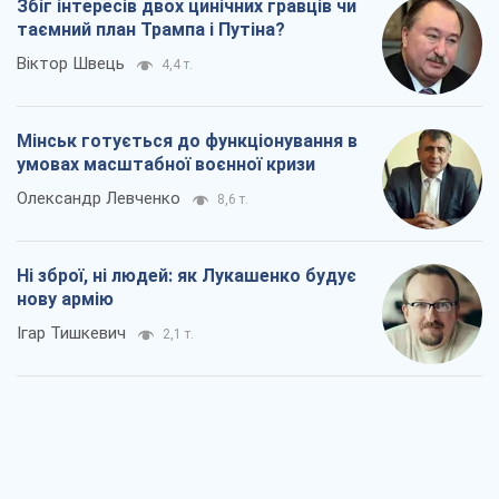
Збіг інтересів двох цинічних гравців чи
таємний план Трампа і Путіна?
Віктор Швець
4,4 т.
Мінськ готується до функціонування в
умовах масштабної воєнної кризи
Олександр Левченко
8,6 т.
Ні зброї, ні людей: як Лукашенко будує
нову армію
Ігар Тишкевич
2,1 т.