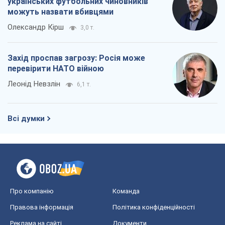
українських футбольних чиновників
можуть назвати вбивцями
Олександр Кірш
3,0 т.
Захід проспав загрозу: Росія може
перевірити НАТО війною
Леонід Невзлін
6,1 т.
Всі думки
Про компанію
Команда
Правова інформація
Політика конфіденційності
Реклама на сайті
Документи