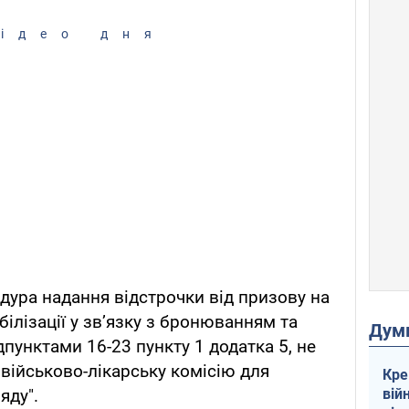
ідео дня
едура надання відстрочки від призову на
білізації у зв’язку з бронюванням та
Дум
дпунктами 16-23 пункту 1 додатка 5, не
військово-лікарську комісію для
Кре
вій
яду".