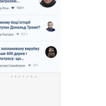
 загрозою
тична логістика
10,0 т.
ор Ягун
якому боці історії
тупає Дональд Трамп?
8,3 т.
ор Каспрук
 заплановану вирубку
ьше 600 дерев і
лотрасу: що
бувається на Теремках
207
ислав Самойленко
иєві