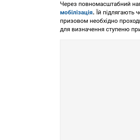
Через повномасштабний нап
мобілізація
.
Їй підлягають ч
призовом необхідно прохо
для визначення ступеню при