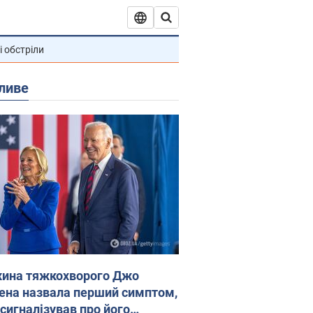
і обстріли
ливе
ина тяжкохворого Джо
ена назвала перший симптом,
 сигналізував про його