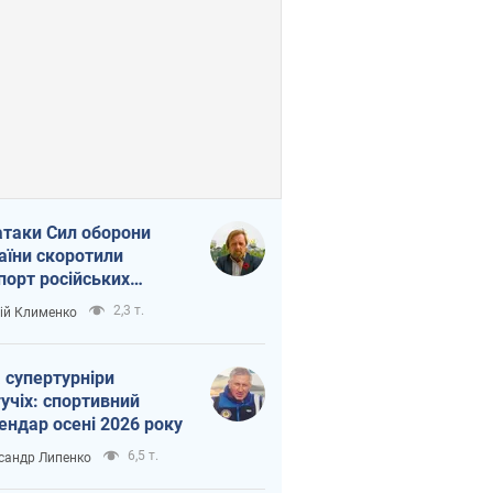
атаки Сил оборони
аїни скоротили
порт російських
топродуктів
2,3 т.
ій Клименко
 супертурніри
учіх: спортивний
ендар осені 2026 року
6,5 т.
сандр Липенко