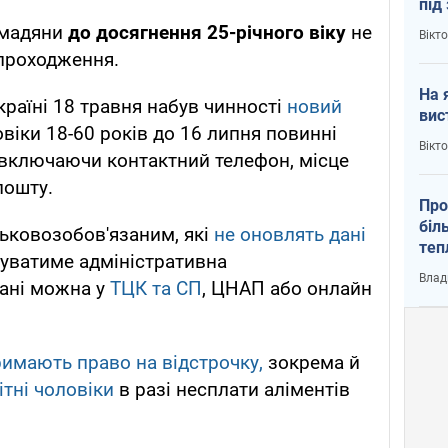
під
кри
омадяни
до досягнення 25-річного віку
не
Вікт
проходження.
На 
країні 18 травня набув чинності
новий
вис
овіки 18-60 років до 16 липня повинні
Вікт
 включаючи контактний телефон, місце
пошту.
Про
біл
ськовозобов'язаним, які
не оновлять дані
теп
жуватиме адміністративна
від
Влад
дані можна у
ТЦК та СП
, ЦНАП або онлайн
у К
римають право на відстрочку,
зокрема й
ітні чоловіки
в разі несплати аліментів