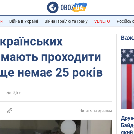
ни
Війна в Україні
Війна Ізраїлю та Ірану
VENETO
Російськ
Важ
українських
и мають проходити
 ще немає 25 років
а
3,0 т.
Читать на русском
Друж
Байд
який