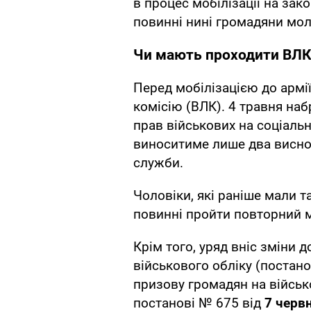
в процес мобілізації на зак
повинні нині громадяни мол
Чи мають проходити ВЛК 
Перед мобілізацією до армії
комісію (ВЛК). 4 травня на
прав військових на соціальн
виноситиме лише два висн
служби.
Чоловіки, які раніше мали т
повинні пройти повторний 
Крім того, уряд вніс зміни д
військового обліку (постан
призову громадян на війсь
постанові № 675 від
7 червн