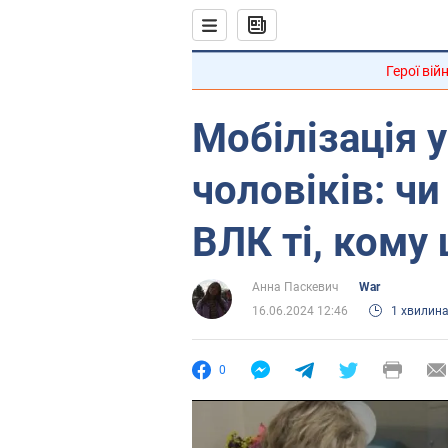
Герої вій
Мобілізація 
чоловіків: ч
ВЛК ті, кому
Анна Паскевич
War
16.06.2024 12:46
1 хвилин
0