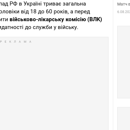
ад РФ в Україні триває загальна
Матч в
оловіки від 18 до 60 років, а перед
6.08.20
дити
військово-лікарську комісію (ВЛК)
датності до служби у війську.