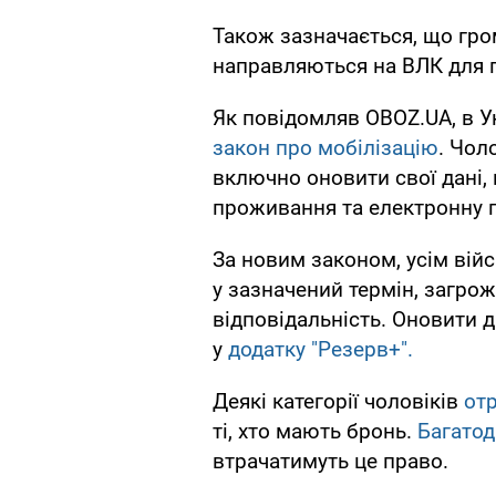
Також зазначається, що гр
направляються на ВЛК для 
Як повідомляв OBOZ.UA, в У
закон про мобілізацію
. Чол
включно оновити свої дані,
проживання та електронну 
За новим законом, усім вій
у зазначений термін, загро
відповідальність. Оновити 
у
додатку "Резерв+".
Деякі категорії чоловіків
от
ті, хто мають бронь.
Багатод
втрачатимуть це право.