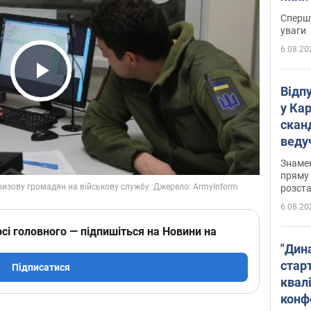
"агр
Спершу
уваги
6.08.20
Play Video
Відп
у Ка
скан
веду
захе
Знаме
пряму 
розста
6.08.20
сі головного — підпишіться на Новини на
"Дин
стар
Підписатися
квалі
конф