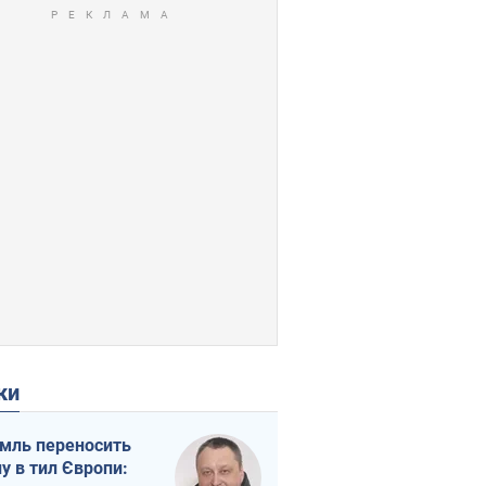
ки
мль переносить
ну в тил Європи: