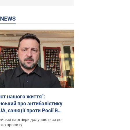
P NEWS
ист нашого життя":
нський про антибалістику
A, санкції проти Росії й
имку аграріїв. Відео
йські партнери долучаються до
ого проєкту