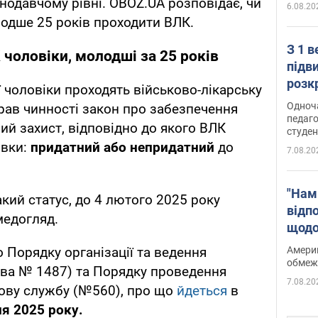
онодавчому рівні. OBOZ.UA розповідає, чи
6.08.20
одше 25 років проходити ВЛК.
З 1 
чоловіки, молодші за 25 років
підв
розк
 чоловіки проходять військово-лікарську
Одноч
брав чинності закон про забезпечення
педаго
ий захист, відповідно до якого ВЛК
студен
овки:
придатний або непридатний
до
7.08.20
"Нам
акий статус, до 4 лютого 2025 року
відп
медогляд.
щодо
Patri
Америк
о Порядку організації та ведення
обмеж
ова № 1487) та Порядку проведення
7.08.20
кову службу (№560), про що
йдеться
в
я 2025 року.