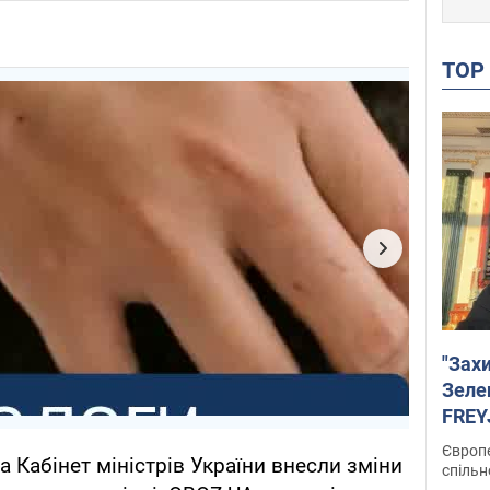
TO
"Зах
Зеле
FREYJ
підтр
Європе
 Кабінет міністрів України внесли зміни
спільн