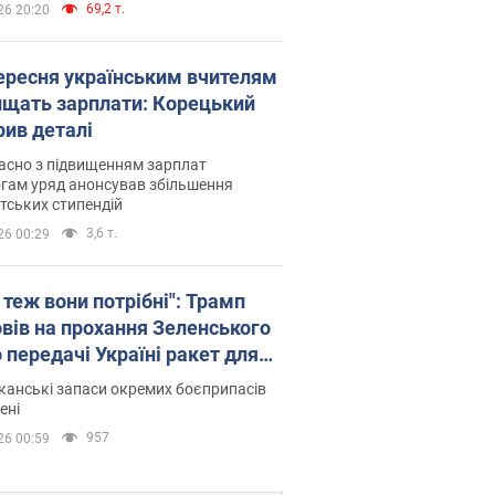
69,2 т.
26 20:20
вересня українським вчителям
ищать зарплати: Корецький
рив деталі
асно з підвищенням зарплат
гам уряд анонсував збільшення
тських стипендій
3,6 т.
26 00:29
 теж вони потрібні": Трамп
овів на прохання Зеленського
 передачі Україні ракет для
ot
анські запаси окремих боєприпасів
ені
957
26 00:59