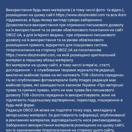
Використання будь-яких матеріалів ( в тому числі фото- та відео-),
розміщених на цьому сайті
https://www.obozrevatel.com
та всіх його
піддоменах, в будь-якому вигляді суворо заборонено.
Дозволяється використання при отриманні письмового дозволу
на їх використання та за умови обов'язкового посилання на сайт
OBOZ.UA, а для інтернет-видань - при отриманні письмового
дозволу на їх використання та за умови обов'язкового
розміщення прямого, відкритого для пошукових систем,
гіперпосилання на сторінку OBOZ.UA за посиланням
https://www.obozrevatel.com
, на якій розміщено оригінальний
матеріал в першому абзаці матеріалу.
Всі матеріали на цьому сайті, в тому числі інтерв’ю, статті,
дослідження – є службовими творами журналістів редакції,
виключні майнові права на які належать ТОВ «Золота середина».
На всі опубліковані фотоматеріали Getty Images редакція має
майнові права, які захищаються законом України «Про авторські
права та суміжні права», ніхто не має права без письмового
дозволу ТОВ «Золота середина» їх використовувати, вони не
підлягають подальшому відтворенню, перекладу, поширенню в
будь-якій формі.
Редакція OBOZ.UA може не поділяти точку зору, викладену в
авторському матеріалі. За достовірність інформації, опублікованої
в рекламних матеріалах, відповідальність несе рекламодавець.
Заборонено використання матеріалів розміщених на цьому сайті,
хоч із зазначенням гіперпосилання на сторінку цього сайту,