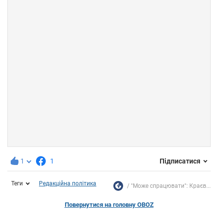
1
1
Підписатися
Теги
Редакційна політика
"Може спрацювати": Краєв...
Повернутися на головну OBOZ