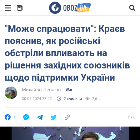
"Може спрацювати": Краєв
пояснив, як російські
обстріли впливають на
рішення західних союзників
щодо підтримки України
Михайло Левакін
War
30.05.2024 23:42
2 хвилини
2,6 т.
1
РУС