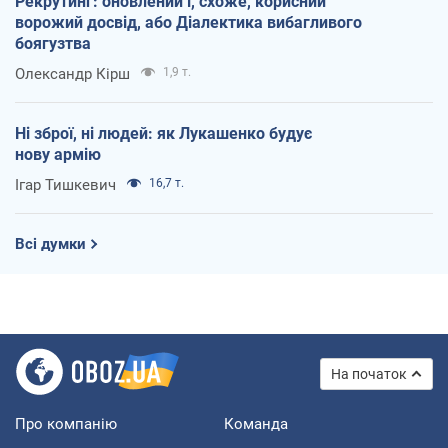
Рекрутинг: оновлений і, схоже, корисний
ворожий досвід, або Діалектика вибагливого
боягузтва
Олександр Кірш
1,9 т.
Ні зброї, ні людей: як Лукашенко будує
нову армію
Ігар Тишкевич
16,7 т.
Всі думки
На початок
Про компанію
Команда