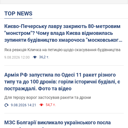
TOP NEWS
Києво-Печерську лавру закриють 80-метровим
"монстром"? Чому влада Києва відмовилась
зупиняти будівництво хмарочоса "московського
вірянина"
Яка реакція Кличка на петицію щодо скасування будівництва
36,2 т.
9.08.2026 12:00
Армія РФ запустила по Одесі 11 ракет різного
типу та до 100 дронів: горіли історичні будівлі, є
постраждалі. Фото та відео
Для терору ворог застосував ракети та дрони
54,7 т.
9.08.2026 14:21
МЗС Болгарії викликало українського посла