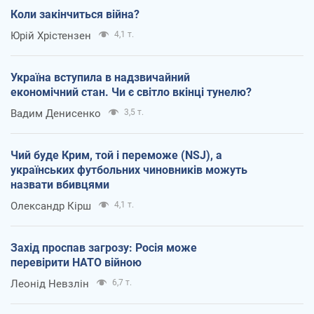
Коли закінчиться війна?
Юрій Хрістензен
4,1 т.
Україна вступила в надзвичайний
економічний стан. Чи є світло вкінці тунелю?
Вадим Денисенко
3,5 т.
Чий буде Крим, той і переможе (NSJ), а
українських футбольних чиновників можуть
назвати вбивцями
Олександр Кірш
4,1 т.
Захід проспав загрозу: Росія може
перевірити НАТО війною
Леонід Невзлін
6,7 т.