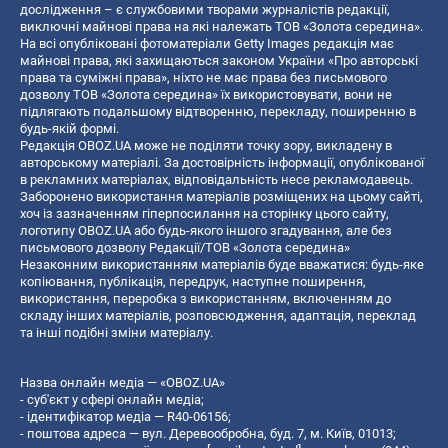
дослідження – є службовими творами журналістів редакції,
виключні майнові права на які належать ТОВ «Золота середина».
На всі опубліковані фотоматеріали Getty Images редакція має
майнові права, які захищаються законом України «Про авторські
права та суміжні права», ніхто не має права без письмового
дозволу ТОВ «Золота середина» їх використовувати, вони не
підлягають подальшому відтворенню, перекладу, поширенню в
будь-якій формі.
Редакція OBOZ.UA може не поділяти точку зору, викладену в
авторському матеріалі. За достовірність інформації, опублікованої
в рекламних матеріалах, відповідальність несе рекламодавець.
Заборонено використання матеріалів розміщених на цьому сайті,
хоч із зазначенням гіперпосилання на сторінку цього сайту,
логотипу OBOZ.UA або будь-якого іншого згадування, але без
письмового дозволу Редакції/ТОВ «Золота середина»
Незаконним використанням матеріалів буде вважатися: будь-яке
копiювання, публiкацiя, передрук, наступне поширення,
використання, переробка з використанням, включенням до
складу інших матеріалів, розповсюдження, адаптація, переклад
та інші подібні зміни матеріалу.
Назва онлайн медіа — «OBOZ.UA»
- суб'єкт у сфері онлайн медіа;
- ідентифікатор медіа — R40-06156;
- поштова адреса — вул. Деревообробна, буд. 7, м. Київ, 01013;