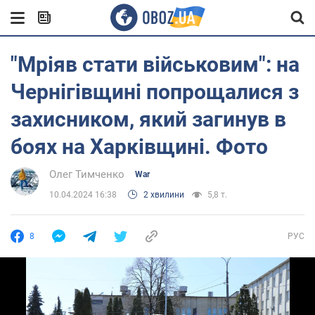
"Мріяв стати військовим": на
Чернігівщині попрощалися з
захисником, який загинув в
боях на Харківщині. Фото
Олег Тимченко
War
10.04.2024 16:38
2 хвилини
5,8 т.
8
РУС