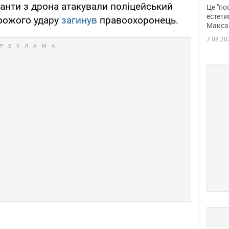
росі
панти з дрона атакували поліцейський
Це "по
Фото
естети
орожого удару
загинув
правоохоронець.
Макса
7.08.20