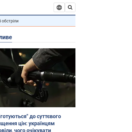
і обстріли
ливе
"готуються" до суттєвого
ищення цін: українцям
віли, чого очікувати