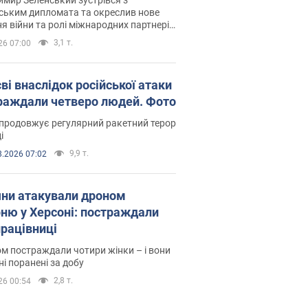
ським дипломата та окреслив нове
я війни та ролі міжнародних партнерів
тьбі з Росією
3,1 т.
26 07:00
ві внаслідок російської атаки
раждали четверо людей. Фото
продовжує регулярний ракетний терор
і
9,9 т.
8.2026 07:02
яни атакували дроном
рню у Херсоні: постраждали
рацівниці
м постраждали чотири жінки – і вони
ні поранені за добу
2,8 т.
26 00:54