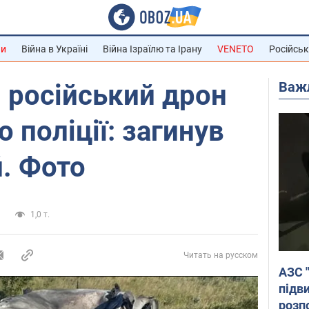
ни
Війна в Україні
Війна Ізраїлю та Ірану
VENETO
Російськ
Важ
 російський дрон
о поліції: загинув
. Фото
а
1,0 т.
Читать на русском
АЗС 
підв
розпо