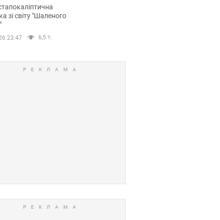
йських FPV-дронів.
стапокаліптична
ка зі світу "Шаленого
"
6,5 т.
26 23:47