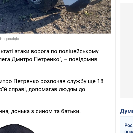
льтаті атаки ворога по поліцейському
лега Дмитро Петренко", – повідомив
Дмитро Петренко розпочав службу ще 18
воїй справі, допомагав людям до
Дум
а, донька з сином та батьки.
Рос
поз