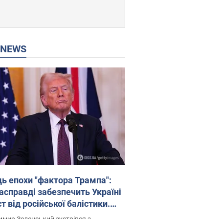
P NEWS
ць епохи "фактора Трампа":
насправді забезпечить Україні
т від російської балістики.
рв’ю з Безсмертним
мир Зеленський зустрівся з