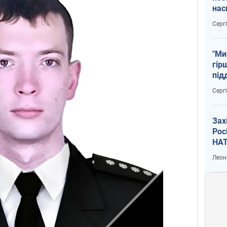
нас
тем
Серг
"Ми
гір
під
рак
Серг
Зах
Рос
НАТ
Леон