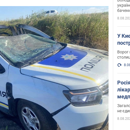
україн
баченн
у боро
8.08.20
У Киє
пост
Ворог 
столиц
8.0
Росі
ліка
медп
Загало
не єди
8.08.20