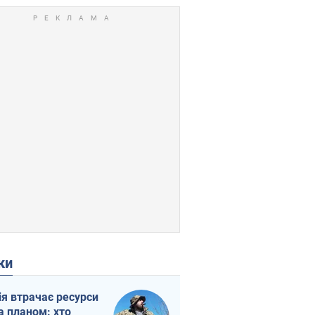
ки
ія втрачає ресурси
а планом: хто