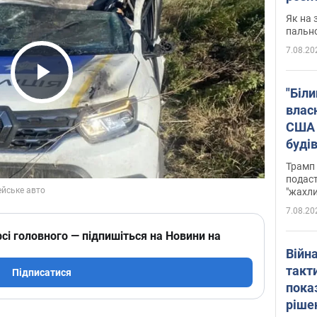
Як на 
пальн
7.08.20
Play Video
"Біли
влас
США 
буді
зали
Трамп 
подаст
"жахли
7.08.20
сі головного — підпишіться на Новини на
Війн
такт
Підписатися
пока
ріше