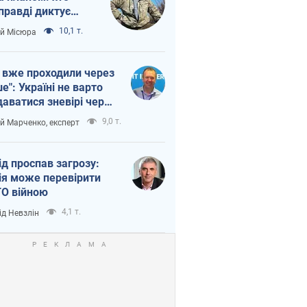
правді диктує
п війни
10,1 т.
ій Місюра
 вже проходили через
ше": Україні не варто
даватися зневірі через
етний терор
9,0 т.
ій Марченко, експерт
ід проспав загрозу:
ія може перевірити
О війною
4,1 т.
ід Невзлін