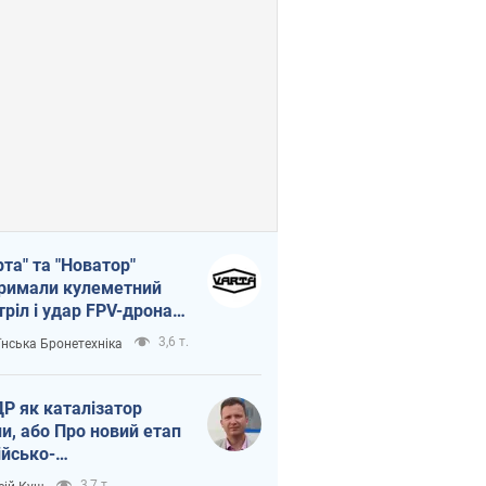
рта" та "Новатор"
римали кулеметний
тріл і удар FPV-дрона,
тувавши життя
3,6 т.
їнська Бронетехніка
церу ЗСУ
Р як каталізатор
ни, або Про новий етап
ійсько-
нічнокорейського
3,7 т.