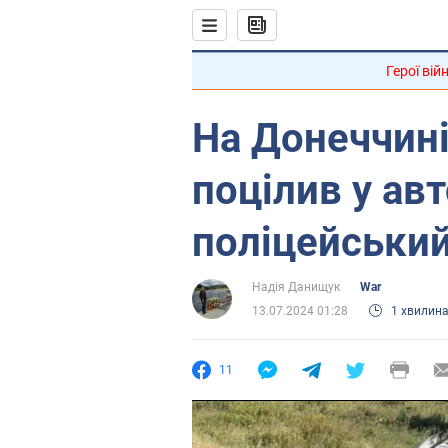
Герої вій
На Донеччині
поцілив у авт
поліцейський
Надія Данищук
War
13.07.2024 01:28
1 хвилин
11