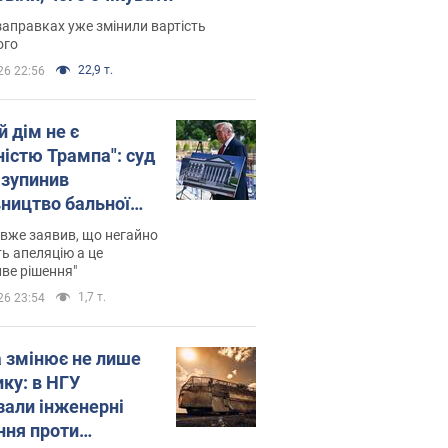
заправках уже змінили вартість
ого
22,9 т.
26 22:56
й дім не є
ністю Трампа": суд
зупинив
вництво бальної
 за $400 млн
вже заявив, що негайно
ь апеляцію а це
ве рішення"
1,7 т.
26 23:54
а змінює не лише
ику: в НГУ
зали інженерні
ння проти