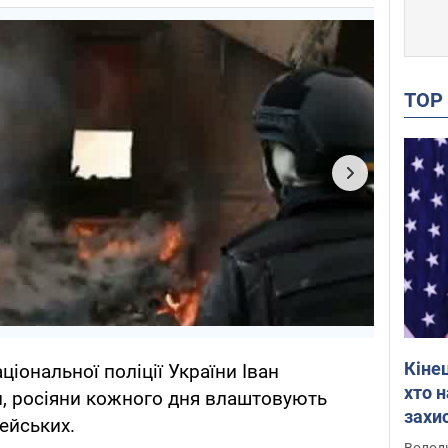
TO
Кіне
ціональної поліції України Іван
хто 
и, росіяни кожного дня влаштовують
захис
ейських.
Інте
Володи