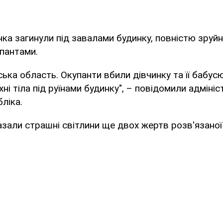
нка загинули під завалами будинку, повністю зруй
пантами.
ська область. Окупанти вбили дівчинку та її бабус
ні тіла під руїнами будинку", – повідомили адміні
ліка.
зали страшні світлини ще двох жертв розв'язаної 