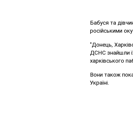
Бабуся та дівчи
російськими оку
"Донець, Харків
ДСНС знайшли їх
харківського паб
Вони також пока
Україні.