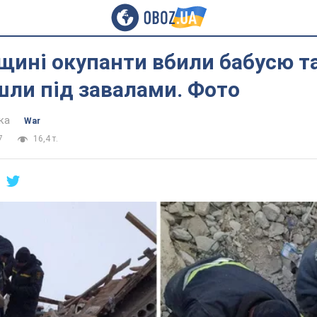
щині окупанти вбили бабусю та 
шли під завалами. Фото
ка
War
7
16,4 т.