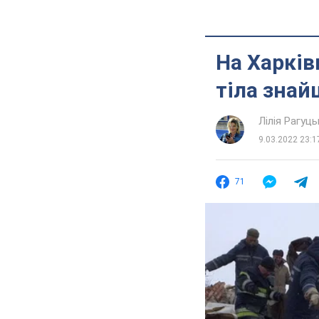
На Харків
тіла знай
Лілія Рагуць
9.03.2022 23:1
71