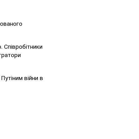
нованого
ю. Співробітники
стратори
Путіним війни в