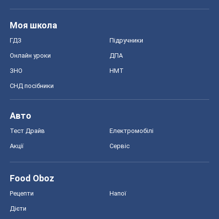
Моя школа
ГДЗ
Підручники
Онлайн уроки
ДПА
ЗНО
НМТ
СНД посібники
Авто
Тест Драйв
Електромобілі
Акції
Сервіс
Food Oboz
Рецепти
Напої
Дієти