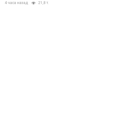
4 часа назад
21,8 т.