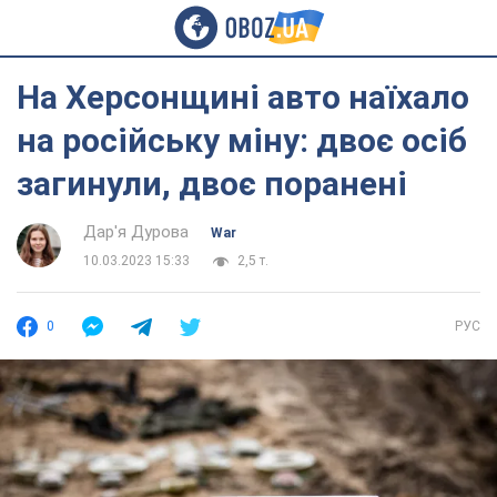
На Херсонщині авто наїхало
на російську міну: двоє осіб
загинули, двоє поранені
Дар'я Дурова
War
10.03.2023 15:33
2,5 т.
0
РУС