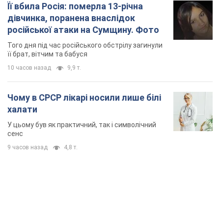
Її вбила Росія: померла 13-річна
дівчинка, поранена внаслідок
російської атаки на Сумщину. Фото
Того дня під час російського обстрілу загинули
її брат, вітчим та бабуся
10 часов назад
9,9 т.
Чому в СРСР лікарі носили лише білі
халати
У цьому був як практичний, так і символічний
сенс
9 часов назад
4,8 т.