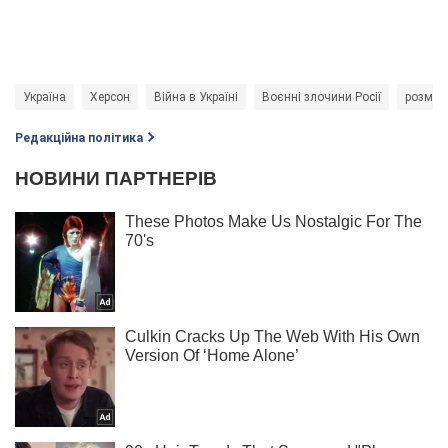
Україна
Херсон
Війна в Україні
Воєнні злочини Росії
розмін
Редакційна політика