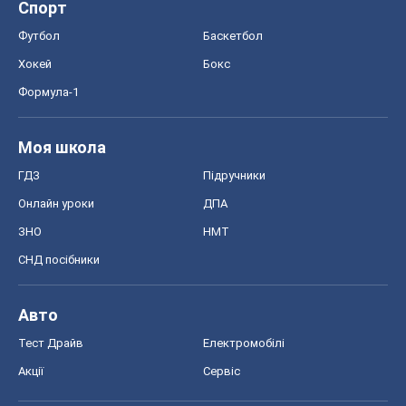
Онлайн уроки
ДПА
ЗНО
НМТ
СНД посібники
Авто
Тест Драйв
Електромобілі
Акції
Сервіс
Food Oboz
Рецепти
Напої
Дієти
Економіка
Ринки та компанії
Макроекономіка