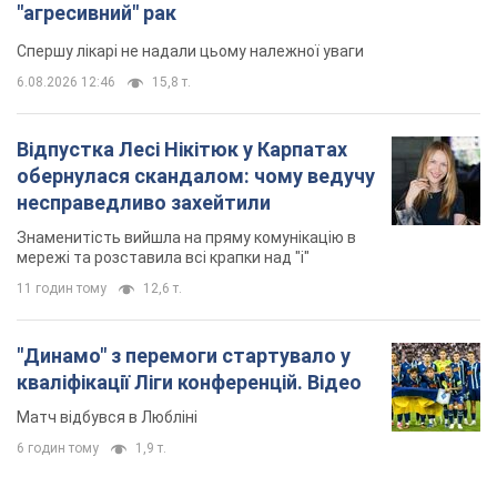
Знаменитість вийшла на пряму комунікацію в
мережі та розставила всі крапки над "і"
11 годин тому
12,6 т.
"Динамо" з перемоги стартувало у
кваліфікації Ліги конференцій. Відео
Матч відбувся в Любліні
6 годин тому
1,9 т.