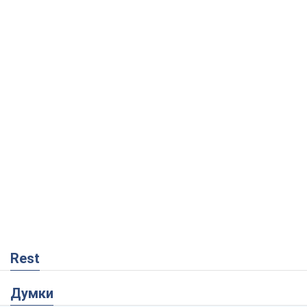
Rest
Думки
Кремль переносить війну в тил Європи:
під загрозою критична логістика
Віктор Ягун
9,8 т.
На якому боці історії виступає Дональд
Трамп?