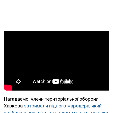
Нагадаємо, члени територіальної оборони
Харкова
затримали підлого мародера, який
відібрав візок з їжею та одягом у літньої жінки
.