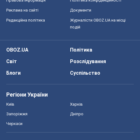
Блоги
Суспільство
Регіони України
Київ
Харків
Запоріжжя
Дніпро
Черкаси
Спорт
Футбол
Баскетбол
Хокей
Бокс
Формула-1
Моя школа
ГДЗ
Підручники