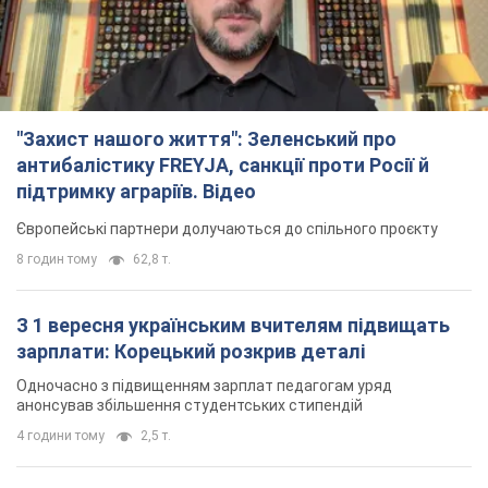
Європейські партнери долучаються до спільного проєкту
8 годин тому
62,8 т.
З 1 вересня українським вчителям підвищать
зарплати: Корецький розкрив деталі
Одночасно з підвищенням зарплат педагогам уряд
анонсував збільшення студентських стипендій
4 години тому
2,5 т.
"Нам теж вони потрібні": Трамп відповів на
прохання Зеленського щодо передачі Україні
ракет для Patriot
Американські запаси окремих боєприпасів обмежені
3 години тому
534