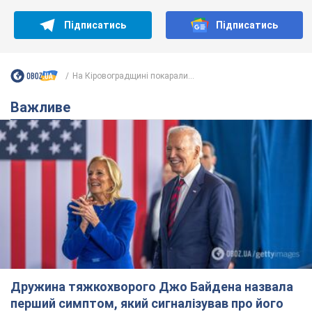
Дружина тяжкохворого Джо Байдена назвала
перший симптом, який сигналізував про його
"агресивний" рак
Спершу лікарі не надали цьому належної уваги
6.08.2026 12:46
15,8 т.
Відпустка Лесі Нікітюк у Карпатах
обернулася скандалом: чому ведучу
несправедливо захейтили