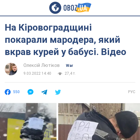
На Кіровоградщині
покарали мародера, який
вкрав курей у бабусі. Відео
Олексій Лютіков
War
9.03.2022 14:40
27,4 т.
550
РУС