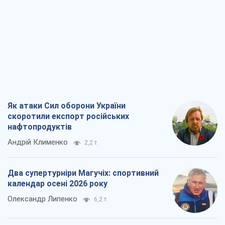
Як атаки Сил оборони України
скоротили експорт російських
нафтопродуктів
Андрій Клименко
2,2 т.
Два супертурніри Магучіх: спортивний
календар осені 2026 року
Олександр Липенко
6,2 т.
Ракетний щит і меч України: ставка на
виробництво власних ракет
Кирило Татарінов
2,9 т.
Посмертна "презумпція винуватості":
хто дозволив ТЦК судити загиблих
захисників