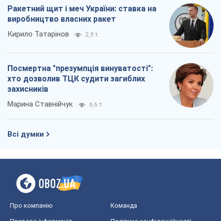
Марина Ставнійчук
6,6 т.
Всі думки
Про компанію
Команда
Правова інформація
Політика конфіденційності
Реклама на сайті
Документи
Редакційна політика
Журналісти OBOZ.UA на місці
подій
OBOZ.UA
Політика
Світ
Розслідування