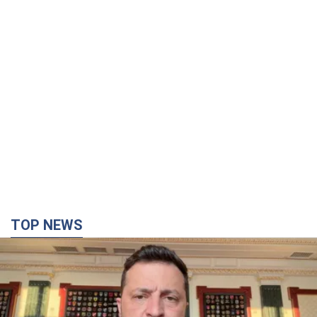
TOP NEWS
"Захист нашого життя": Зеленський про
антибалістику FREYJA, санкції проти Росії й
підтримку аграріїв. Відео