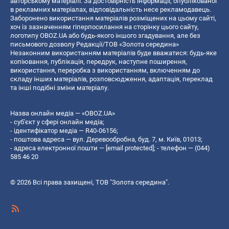
авторському матеріалі. За достовірність інформації, опублікованої
в рекламних матеріалах, відповідальність несе рекламодавець.
Заборонено використання матеріалів розміщених на цьому сайті,
хоч із зазначенням гіперпосилання на сторінку цього сайту,
логотипу OBOZ.UA або будь-якого іншого згадування, але без
письмового дозволу Редакції/ТОВ «Золота середина»
Незаконним використанням матеріалів буде вважатися: будь-яке
копiювання, публiкацiя, передрук, наступне поширення,
використання, переробка з використанням, включенням до
складу інших матеріалів, розповсюдження, адаптація, переклад
та інші подібні зміни матеріалу.
Назва онлайн медіа — «OBOZ.UA»
- суб'єкт у сфері онлайн медіа;
- ідентифікатор медіа — R40-06156;
- поштова адреса — вул. Деревообробна, буд. 7, м. Київ, 01013;
- адреса електронної пошти —
[email protected]
; - телефон — (044)
585 46 20
© 2026 Всі права захищені, ТОВ "Золота середина".