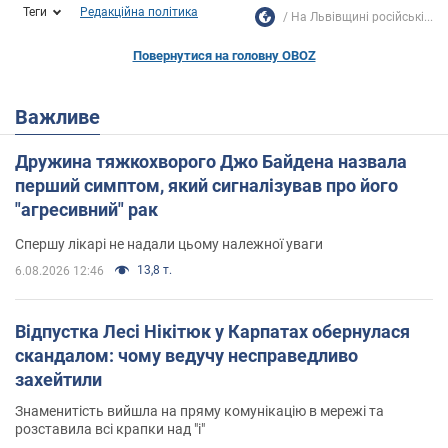
Теги
Редакційна політика
На Львівщині російські...
Повернутися на головну OBOZ
Важливе
Дружина тяжкохворого Джо Байдена назвала
перший симптом, який сигналізував про його
"агресивний" рак
Спершу лікарі не надали цьому належної уваги
13,8 т.
6.08.2026 12:46
Відпустка Лесі Нікітюк у Карпатах обернулася
скандалом: чому ведучу несправедливо
захейтили
Знаменитість вийшла на пряму комунікацію в мережі та
розставила всі крапки над "і"