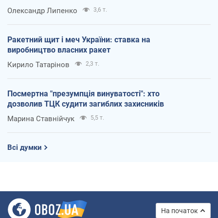
Олександр Липенко
3,6 т.
Ракетний щит і меч України: ставка на
виробництво власних ракет
Кирило Татарінов
2,3 т.
Посмертна "презумпція винуватості": хто
дозволив ТЦК судити загиблих захисників
Марина Ставнійчук
5,5 т.
Всі думки
На початок