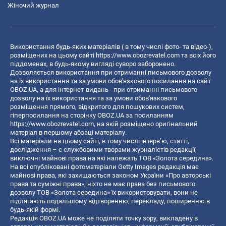
Жіночий журнал
Використання будь-яких матеріалів ( в тому числі фото- та відео-),
розміщених на цьому сайті
https://www.obozrevatel.com
та всіх його
піддоменах, в будь-якому вигляді суворо заборонено.
Дозволяється використання при отриманні письмового дозволу
на їх використання та за умови обов'язкового посилання на сайт
OBOZ.UA, а для інтернет-видань - при отриманні письмового
дозволу на їх використання та за умови обов'язкового
розміщення прямого, відкритого для пошукових систем,
гіперпосилання на сторінку OBOZ.UA за посиланням
https://www.obozrevatel.com
, на якій розміщено оригінальний
матеріал в першому абзаці матеріалу.
Всі матеріали на цьому сайті, в тому числі інтерв’ю, статті,
дослідження – є службовими творами журналістів редакції,
виключні майнові права на які належать ТОВ «Золота середина».
На всі опубліковані фотоматеріали Getty Images редакція має
майнові права, які захищаються законом України «Про авторські
права та суміжні права», ніхто не має права без письмового
дозволу ТОВ «Золота середина» їх використовувати, вони не
підлягають подальшому відтворенню, перекладу, поширенню в
будь-якій формі.
Редакція OBOZ.UA може не поділяти точку зору, викладену в