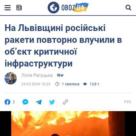
На Львівщині російські
ракети повторно влучили в
обʼєкт критичної
інфраструктури
Лілія Рагуцька
War
24.03.2024 10:23
1 хвилина
13,8 т.
2
РУС