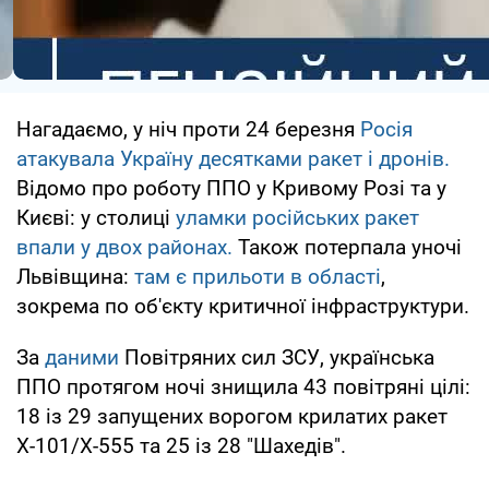
Нагадаємо, у ніч проти 24 березня
Росія
атакувала Україну десятками ракет і дронів.
Відомо про роботу ППО у Кривому Розі та у
Києві: у столиці
уламки російських ракет
впали у двох районах.
Також потерпала уночі
Львівщина:
там є прильоти в області
,
зокрема по об'єкту критичної інфраструктури.
За
даними
Повітряних сил ЗСУ, українська
ППО протягом ночі знищила 43 повітряні цілі:
18 із 29 запущених ворогом крилатих ракет
Х-101/Х-555 та 25 із 28 "Шахедів".