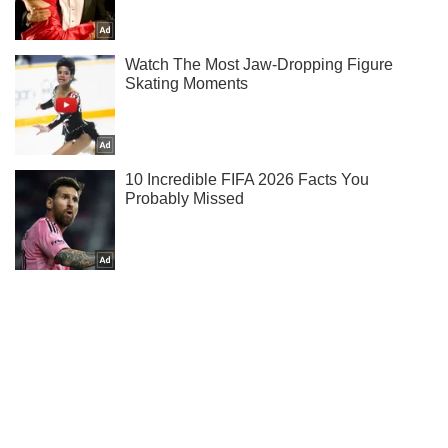
Ми в Telegram! Підписуйся! Читай тільки найкраще!
Підписатись
Підписатись
На Сумщині ЗСУ...