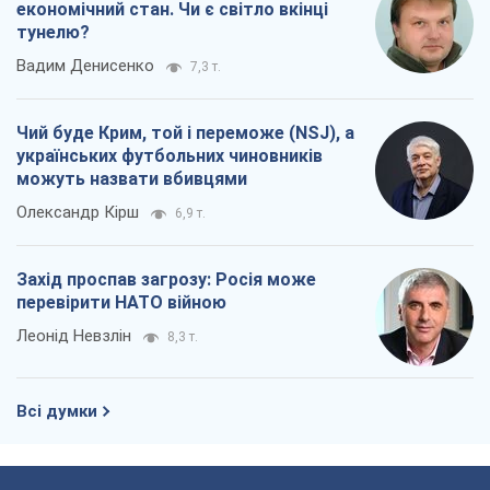
Захід проспав загрозу: Росія може
перевірити НАТО війною
Леонід Невзлін
8,3 т.
Всі думки
Про компанію
Команда
Правова інформація
Політика конфіденційності
Реклама на сайті
Документи
Редакційна політика
Журналісти OBOZ.UA на місці
подій