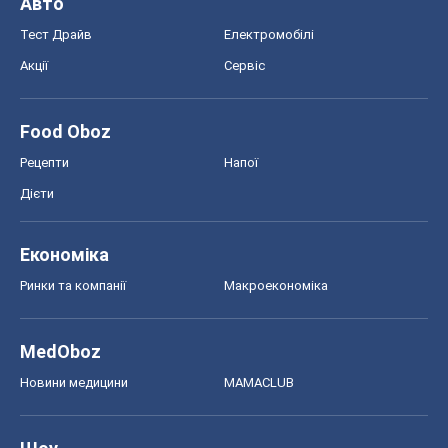
Економіка
Ринки та компанії
Макроекономіка
MedOboz
Новини медицини
MAMACLUB
Шоу
Афіша
Плітки
Краса
Мода
Жіночий журнал