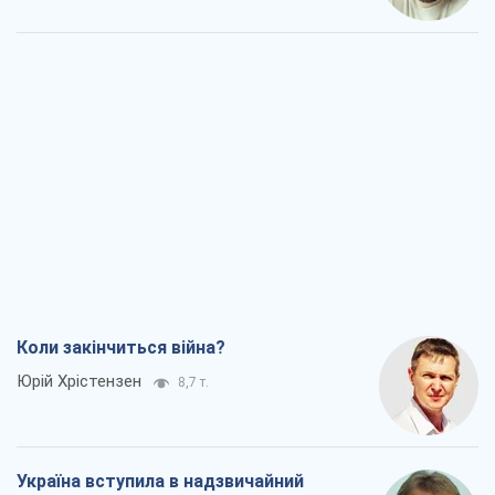
Коли закінчиться війна?
Юрій Хрістензен
8,7 т.
Україна вступила в надзвичайний
економічний стан. Чи є світло вкінці
тунелю?
Вадим Денисенко
7,3 т.
Чий буде Крим, той і переможе (NSJ), а
українських футбольних чиновників
можуть назвати вбивцями
Олександр Кірш
6,9 т.