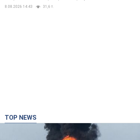
TOP NEWS
Росія стягнула під Москву три кола захисту