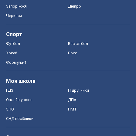
Формула-1
Моя школа
ГДЗ
Підручники
Онлайн уроки
ДПА
ЗНО
НМТ
СНД посібники
Авто
Тест Драйв
Електромобілі
Акції
Сервіс
Food Oboz
Рецепти
Напої
Дієти