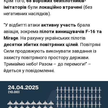
Крім того,
68 ворожих безпілотників-
імітаторів
були
локаційно втрачені
(без
негативних наслідків).
"У відбитті атаки
активну участь
брала
авіація, зокрема
пілоти винищувачів F-16 та
Mirage
. На рахунку українських пілотів
десятки збитих повітряних цілей
. Повітряні
Сили продовжують виконувати завдання із
захисту повітряного простору держави.
Тримаймо небо! Разом – до перемоги!" –
йдеться у повідомленні.