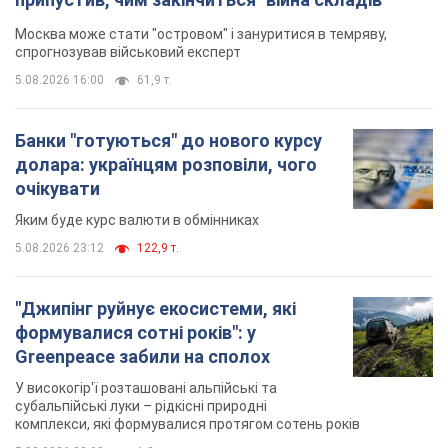
Яким буде курс валюти в обмінниках
5.08.2026 23:12
122,9 т.
"Джипінг руйнує екосистеми, які
формувалися сотні років": у
Greenpeace забили на сполох
У високогір'ї розташовані альпійські та
субальпійські луки – рідкісні природні
комплекси, які формувалися протягом сотень років
5.08.2026 23:00
1,8 т.