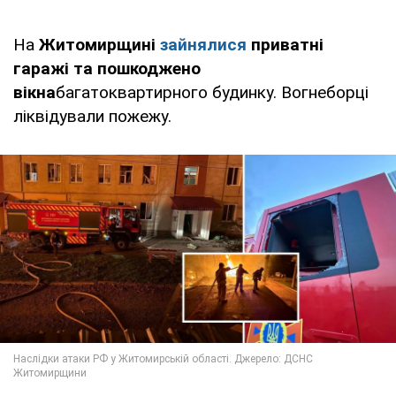
На
Житомирщині
зайнялися
приватні
гаражі та пошкоджено
вікна
багатоквартирного будинку. Вогнеборці
ліквідували пожежу.