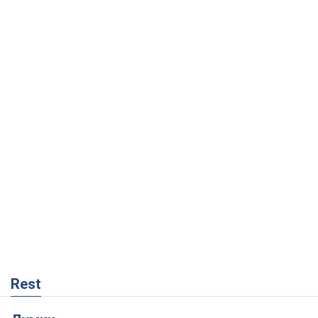
Rest
Думки
На якому боці історії виступає Дональд
Трамп?
Віктор Каспрук
492
Як протидіяти російській балістиці