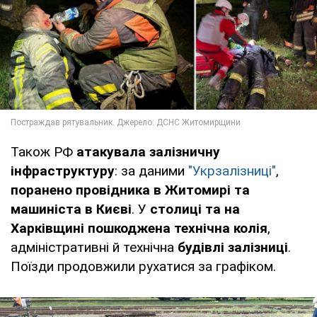
Також РФ
атакувала залізничну
інфраструктуру
: за даними
"Укрзалізниці"
,
поранено провідника в Житомирі та
машиніста в Києві
. У
столиці та на
Харківщині
пошкоджена
технічна колія
,
адміністративні й технічна
будівлі залізниці
.
Поїзди продовжили рухатися за графіком.