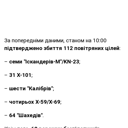
За попередніми даними, станом на 10:00
підтверджено збиття 112 повітряних цілей
:
–
семи
"Іскандерів-М"/KN-23
;
–
31
Х-101
;
–
шести "Калібрів"
;
–
чотирьох
Х-59/Х-69
;
–
64
"Шахедів"
.