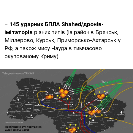
–
145 ударних БПЛА Shahed/дронів-
імітаторів
різних типів (із районів Брянськ,
Міллерово, Курськ, Приморсько-Ахтарськ у
РФ, а також мису Чауда в тимчасово
окупованому Криму).