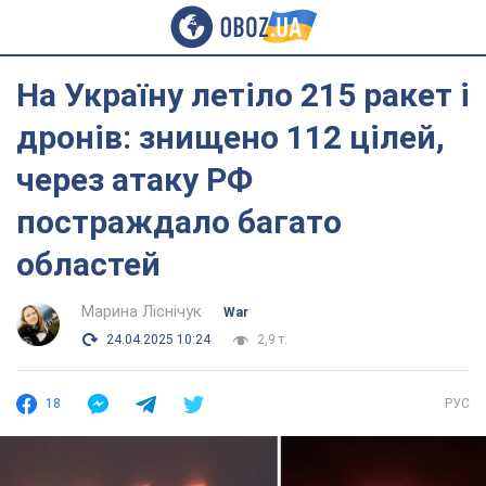
На Україну летіло 215 ракет і
дронів: знищено 112 цілей,
через атаку РФ
постраждало багато
областей
Марина Ліснічук
War
24.04.2025 10:24
2,9 т.
18
РУС