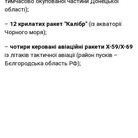
тимчасово окупованої частини Донецької
області);
–
12 крилатих ракет "Калібр"
(із акваторії
Чорного моря);
–
чотири керовані авіаційні ракети Х-59/Х-69
із літаків тактичної авіації (район пусків –
Бєлгородська область РФ);