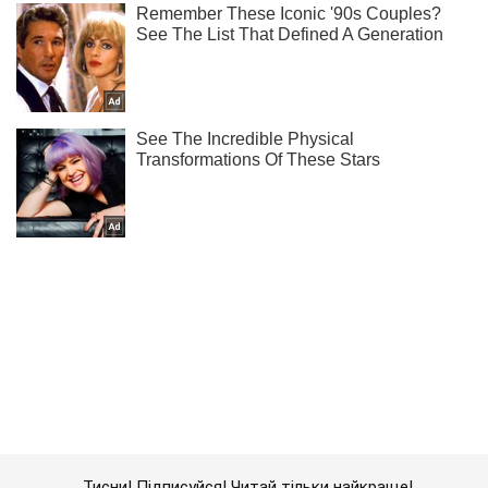
Тисни! Підписуйся! Читай тільки найкраще!
Підписатись
Підписатись
На Україну летіло...
Важливе