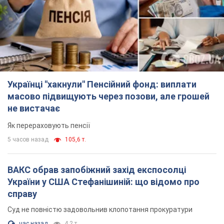
не вистачає
Як перераховують пенсії
5 часов назад
105,6 т.
ВАКС обрав запобіжний захід експосолці
України у США Стефанішиній: що відомо про
справу
Суд не повністю задовольнив клопотання прокуратури
час назад
4,2 т.
Росія атакувала судно під прапором Гвінеї-
Бісау у Чорному морі: є жертва і постраждалі
Суховантаж був цивільним і перевозив українську пшеницю
2 часа назад
1,1 т.