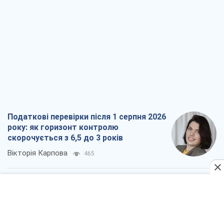
Податкові перевірки після 1 серпня 2026
року: як горизонт контролю
скорочується з 6,5 до 3 років
Вікторія Карпова
465
В США батьки через суд звинувачують
TikTok у смерті своїх дітей, або Атака
КНР на молодь
Олександр Кірш
642
Український бізнес – теж частина
обороноздатності країни. Влада має
створити економічний щит для
компаній
Олексій Давиденко
714
Чи здатні російські удари по бізнесу