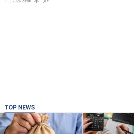
TOP NEWS
Українці "хакнули" Пенсійний фонд: виплати
масово підвищують через позови, але грошей