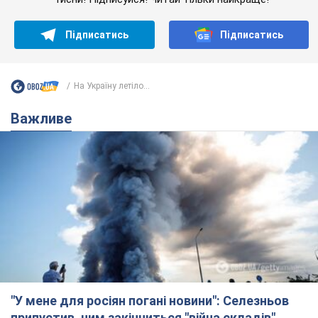
"У мене для росіян погані новини": Селезньов
припустив, чим закінчиться "війна складів"
Москва може стати "островом" і зануритися в темряву,
спрогнозував військовий експерт
5.08.2026 16:00
61,9 т.
Банки "готуються" до нового курсу
долара: українцям розповіли, чого
очікувати