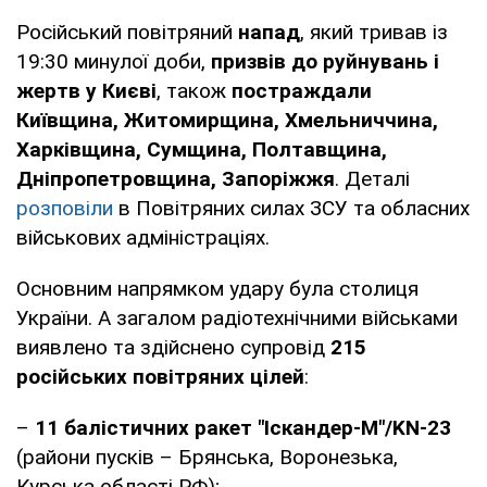
Російський повітряний
напад
, який тривав із
19:30 минулої доби,
призвів до руйнувань і
жертв у Києві
, також
постраждали
Київщина, Житомирщина, Хмельниччина,
Харківщина, Сумщина, Полтавщина,
Дніпропетровщина, Запоріжжя
. Деталі
розповіли
в Повітряних силах ЗСУ та обласних
військових адміністраціях.
Основним напрямком удару була столиця
України. А загалом радіотехнічними військами
виявлено та здійснено супровід
215
російських повітряних цілей
:
–
11 балістичних ракет "Іскандер-М"/KN-23
(райони пусків – Брянська, Воронезька,
Курська області РФ);