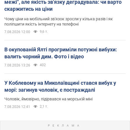
межі", але якість зв'язку деградувала: чи варто
скаржитись на ціни
Чому ціни на мобільний зв'язок зросли у кілька разів і як
поліпшити якість інтернету на телефоні
9,6 т.
7.08.2026 12:00
В окупованій Ялті прогриміли потужні вибухи:
валить чорний дим. Фото і відео
402
7.08.2026 13:26
У Коблевому на Миколаївщині стався вибух у
морі: загинув чоловік, є постраждалі
Чоловік, ймовірно, підірвався на морській міні
2,1 т.
7.08.2026 12:41