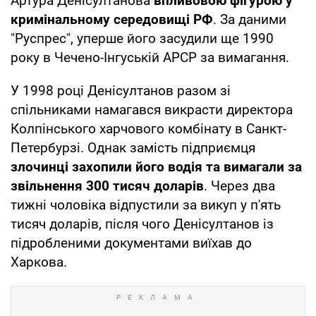
Артура Денісултанова
впливовою фігурою у
кримінальному середовищі РФ
. За даними
"Руспрес", уперше його засудили ще 1990
року в Чечено-Інгуській АРСР за вимагання.
У 1998 році Денісултанов разом зі
спільниками намагався викрасти директора
Колпінського харчового комбінату в Санкт-
Петербурзі. Однак замість підприємця
злочинці захопили його водія та вимагали за
звільнення 300 тисяч доларів
. Через два
тижні чоловіка відпустили за викуп у п'ять
тисяч доларів, після чого Денісултанов із
підробленими документами виїхав до
Харкова.