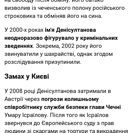
визволив із чеченського полону російського
строковика та обміняв його на сина.
У 2000-х роках
ім'я Денісултанова
неодноразово фігурувало у кримінальних
зведеннях
. Зокрема, 2002 року його
звинуватили у шахрайстві, однак згодом
розслідування призупинили.
Замах у Києві
У 2008 році Денісултанова затримали в
Австрії через
погрози колишньому
співробітнику служби безпеки глави Чечні
Умару Ісраїлову. Після того як Ісраїлов
звернувся до Європейського суду з прав
людини зі скаргами на тортури та викрадення