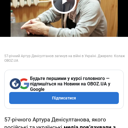
Play Video
Будьте першими у курсі головного —
підпишіться на Новини на OBOZ.UA у
Google
Підписатися
57-річного Артура Денісултанова, якого
російські та українські
медіа пов’язували з