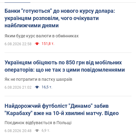
Банки "готуються" до нового курсу долара:
українцям розповіли, чого очікувати
найближчими днями
Яким буде курс валюти в обмінниках
151,8 т.
6.08.2026 22:58
Українцям обіцяють по 850 грн від мобільних
операторів: що не так з цими повідомленнями
Як не потрапити в пастку шахраїв
16,5 т.
6.08.2026 21:02
Найдорожчий футболіст "Динамо" забив
"Карабаху" вже на 10-й хвилині матчу. Відео
Поєдинок відбувається в Польщі
6,9 т.
6.08.2026 20:48