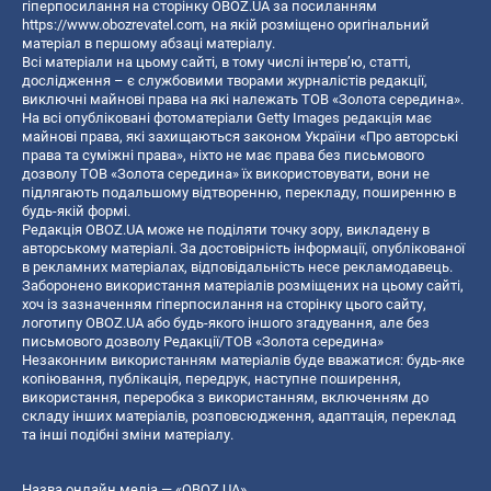
гіперпосилання на сторінку OBOZ.UA за посиланням
https://www.obozrevatel.com
, на якій розміщено оригінальний
матеріал в першому абзаці матеріалу.
Всі матеріали на цьому сайті, в тому числі інтерв’ю, статті,
дослідження – є службовими творами журналістів редакції,
виключні майнові права на які належать ТОВ «Золота середина».
На всі опубліковані фотоматеріали Getty Images редакція має
майнові права, які захищаються законом України «Про авторські
права та суміжні права», ніхто не має права без письмового
дозволу ТОВ «Золота середина» їх використовувати, вони не
підлягають подальшому відтворенню, перекладу, поширенню в
будь-якій формі.
Редакція OBOZ.UA може не поділяти точку зору, викладену в
авторському матеріалі. За достовірність інформації, опублікованої
в рекламних матеріалах, відповідальність несе рекламодавець.
Заборонено використання матеріалів розміщених на цьому сайті,
хоч із зазначенням гіперпосилання на сторінку цього сайту,
логотипу OBOZ.UA або будь-якого іншого згадування, але без
письмового дозволу Редакції/ТОВ «Золота середина»
Незаконним використанням матеріалів буде вважатися: будь-яке
копiювання, публiкацiя, передрук, наступне поширення,
використання, переробка з використанням, включенням до
складу інших матеріалів, розповсюдження, адаптація, переклад
та інші подібні зміни матеріалу.
Назва онлайн медіа — «OBOZ.UA»