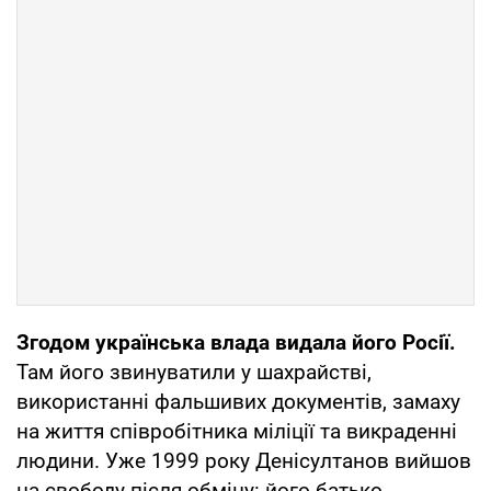
Згодом українська влада видала його Росії.
Там його звинуватили у шахрайстві,
використанні фальшивих документів, замаху
на життя співробітника міліції та викраденні
людини. Уже 1999 року Денісултанов вийшов
на свободу після обміну: його батько