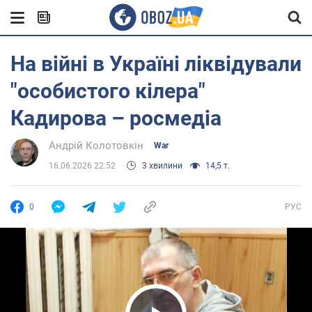
На війні в Україні ліквідували
"особистого кілера"
Кадирова – росмедіа
Андрій Колотовкін
War
16.06.2026 22:52
3 хвилини
14,5 т.
0
РУС