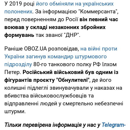
У 2019 році
його обміняли на українських
полонених
. За інформацією "Коммерсанта",
перед поверненням до Росії
він певний час
воював у складі незаконних збройних
формувань
так званої "ДНР".
Раніше OBOZ.UA розповідав,
на війні проти
України загинув командир штурмового
підрозділу
80-го танкового полку РФ Ілхом
Петер.
Російський військовий був одним із
фігурантів проєкту "Обнулителі"
, де його
колишні підлеглі звинувачували у наказах на
вбивства військовослужбовців та
відправленні людей у смертельно небезпечні
штурми.
Тільки перевірена інформація у нас у
Telegram-