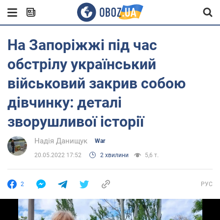
На Запоріжжі під час
обстрілу український
військовий закрив собою
дівчинку: деталі
зворушливої історії
Надія Данищук
War
20.05.2022 17:52
2 хвилини
5,6 т.
2
РУС