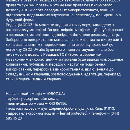
майнові права, які захищаються законом України «Про авторські
права та суміжні права», ніхто не має права без письмового
дозволу ТОВ «Золота середина» їх використовувати, вони не
підлягають подальшому відтворенню, перекладу, поширенню в
будь-якій формі.
Редакція OBOZ.UA може не поділяти точку зору, викладену в
авторському матеріалі. За достовірність інформації, опублікованої
в рекламних матеріалах, відповідальність несе рекламодавець.
Заборонено використання матеріалів розміщених на цьому сайті,
хоч із зазначенням гіперпосилання на сторінку цього сайту,
логотипу OBOZ.UA або будь-якого іншого згадування, але без
письмового дозволу Редакції/ТОВ «Золота середина»
Незаконним використанням матеріалів буде вважатися: будь-яке
копiювання, публiкацiя, передрук, наступне поширення,
використання, переробка з використанням, включенням до
складу інших матеріалів, розповсюдження, адаптація, переклад
та інші подібні зміни матеріалу.
Назва онлайн медіа — «OBOZ.UA»
- суб'єкт у сфері онлайн медіа;
- ідентифікатор медіа — R40-06156;
- поштова адреса — вул. Деревообробна, буд. 7, м. Київ, 01013;
- адреса електронної пошти —
[email protected]
; - телефон — (044)
585 46 20