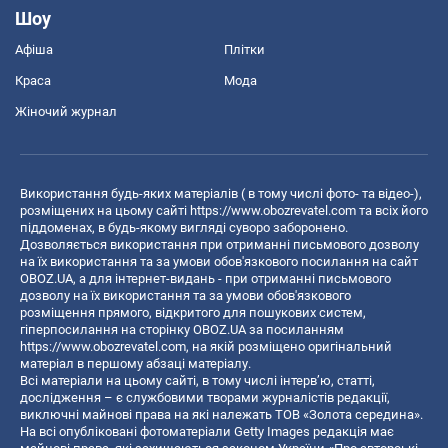
Шоу
Афіша
Плітки
Краса
Мода
Жіночий журнал
Використання будь-яких матеріалів ( в тому числі фото- та відео-),
розміщених на цьому сайті
https://www.obozrevatel.com
та всіх його
піддоменах, в будь-якому вигляді суворо заборонено.
Дозволяється використання при отриманні письмового дозволу
на їх використання та за умови обов'язкового посилання на сайт
OBOZ.UA, а для інтернет-видань - при отриманні письмового
дозволу на їх використання та за умови обов'язкового
розміщення прямого, відкритого для пошукових систем,
гіперпосилання на сторінку OBOZ.UA за посиланням
https://www.obozrevatel.com
, на якій розміщено оригінальний
матеріал в першому абзаці матеріалу.
Всі матеріали на цьому сайті, в тому числі інтерв’ю, статті,
дослідження – є службовими творами журналістів редакції,
виключні майнові права на які належать ТОВ «Золота середина».
На всі опубліковані фотоматеріали Getty Images редакція має