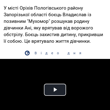
У місті Оріхів Пологівського району
Запорізької області боєць Владислав із
позивним "Мухомор" розшукав родину
дівчинки Ані, яку врятував від ворожого
обстрілу. Боєць захистив дитину, прикривши
її собою. Це врятувало життя дівчинки.
Відео дня
Play Video