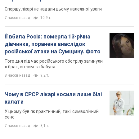
Спершу лікарі не надали цьому належної уваги
7 часов назад
10,9 т.
Її вбила Росія: померла 13-річна
дівчинка, поранена внаслідок
російської атаки на Сумщину. Фото
Того дня під час російського обстрілу загинули
її брат, вітчим та бабуся
8 часов назад
9,2 т.
Чому в СРСР лікарі носили лише білі
халати
У цьому був як практичний, так і символічний
сенс
7 часов назад
3,1 т.