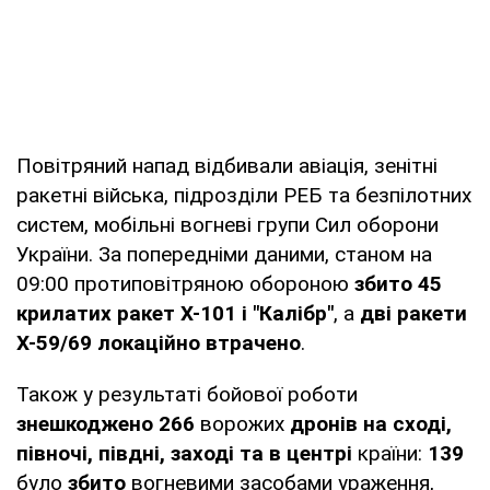
Повітряний напад відбивали авіація, зенітні
ракетні війська, підрозділи РЕБ та безпілотних
систем, мобільні вогневі групи Сил оборони
України. За попередніми даними, станом на
09:00 протиповітряною обороною
збито 45
крилатих ракет Х-101 і "Калібр"
, а
дві ракети
Х-59/69
локаційно втрачено
.
Також у результаті бойової роботи
знешкоджено 266
ворожих
дронів на сході,
півночі, півдні, заході та в центрі
країни:
139
було
збито
вогневими засобами ураження,