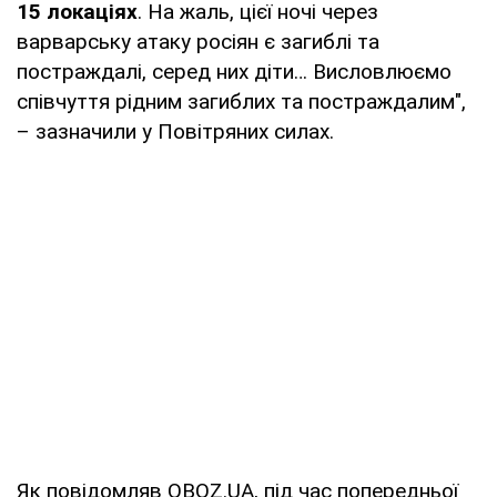
15 локаціях
. На жаль, цієї ночі через
варварську атаку росіян є загиблі та
постраждалі, серед них діти… Висловлюємо
співчуття рідним загиблих та постраждалим",
– зазначили у Повітряних силах.
Як повідомляв OBOZ.UA, під час попередньої