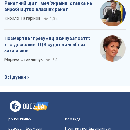
Ракетний щит і меч України: ставка на
виробництво власних ракет
Кирило Татарінов
1,3 т.
Посмертна "презумпція винуватості":
хто дозволив ТЦК судити загиблих
захисників
Марина Ставнійчук
3,5 т.
Всі думки
Про компанію
Команда
Правова інформація
Політика конфіденційності