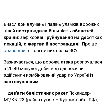
Внаслідок влучань і падінь уламків ворожих
цілей
постраждали більшість областей
країни
: зафіксовані
руйнування на десятках
локацій, є жертви й постраждалі
. Про це
розповіли
в Повітряних силах ЗСУ.
Зазначається, що ворожа атака розпочалася
з 20:40 минулої доби, відтоді росіяни
здійснили комбінований удар по Україні
із
застосуванням
:
–
дев'яти балістичних
ракет
"Іскандер-
М"/KN-23 (район пусків – Курська обл. РФ);