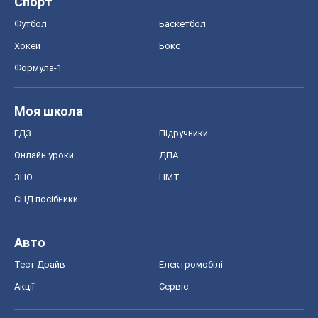
Спорт
Футбол
Баскетбол
Хокей
Бокс
Формула-1
Моя школа
ГДЗ
Підручники
Онлайн уроки
ДПА
ЗНО
НМТ
СНД посібники
Авто
Тест Драйв
Електромобілі
Акції
Сервіс