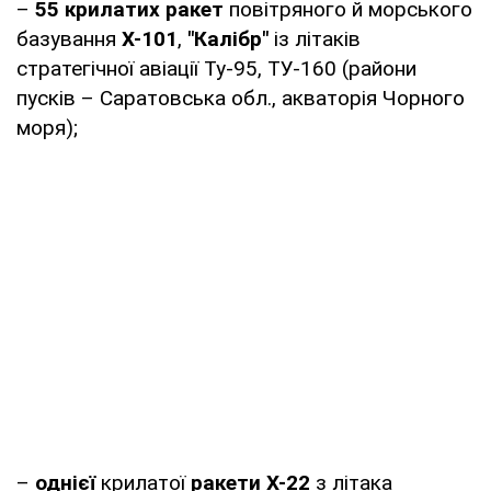
–
55 крилатих ракет
повітряного й морського
базування
Х-101
,
"Калібр"
із літаків
стратегічної авіації Ту-95, ТУ-160 (райони
пусків – Саратовська обл., акваторія Чорного
моря);
–
однієї
крилатої
ракети Х-22
з літака