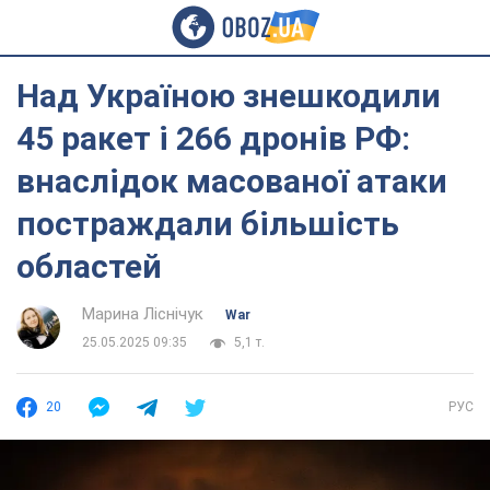
Над Україною знешкодили
45 ракет і 266 дронів РФ:
внаслідок масованої атаки
постраждали більшість
областей
Марина Ліснічук
War
25.05.2025 09:35
5,1 т.
20
РУС