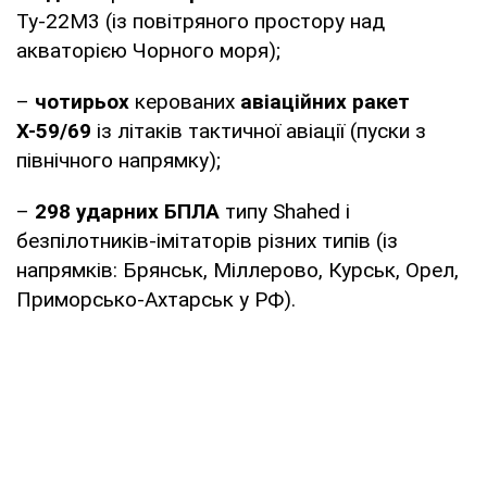
Ту-22М3 (із повітряного простору над
акваторією Чорного моря);
–
чотирьох
керованих
авіаційних ракет
Х-59/69
із літаків тактичної авіації (пуски з
північного напрямку);
–
298 ударних БПЛА
типу Shahed і
безпілотників-імітаторів різних типів (із
напрямків: Брянськ, Міллерово, Курськ, Орел,
Приморсько-Ахтарськ у РФ).