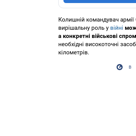
Колишній командувач армії
вирішальну роль у
війні
мож
а конкретні військові спро
необхідні високоточні засо
кілометрів.
В