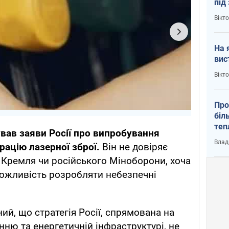
під
кри
Вікт
На 
вис
Вікт
Про
біл
теп
ав заяви Росії про випробування
від
Влад
рацію лазерної зброї.
Він не довіряє
у К
з Кремля чи російського Міноборони, хоча
можливість розробляти небезпечні
й, що стратегія Росії, спрямована на
нню та енергетичній інфраструктурі, не