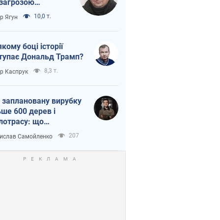
 загрозою
тична логістика
10,0 т.
ор Ягун
якому боці історії
тупає Дональд Трамп?
8,3 т.
ор Каспрук
 заплановану вирубку
ьше 600 дерев і
лотрасу: що
бувається на Теремках
207
ислав Самойленко
иєві