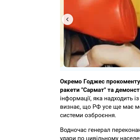
Окремо Годжес прокоментув
ракети "Сармат" та демонст
інформації, яка надходить і
визнає, що РФ усе ще має 
системи озброєння.
Водночас генерал переконани
удари по цивільному населе