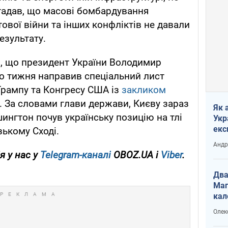
агадав, що масові бомбардування
тової війни та інших конфліктів не давали
езультату.
, що президент України Володимир
о тижня направив спеціальний лист
рампу та Конгресу США із
закликом
. За словами глави держави, Києву зараз
Як 
нгтон почув українську позицію на тлі
Укр
екс
зькому Сході.
наф
Андр
я у нас у
Telegram-каналі
OBOZ.UA і
Viber
.
Два
Маг
кал
Олек