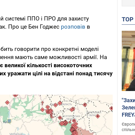
ій системі ППО і ПРО для захисту
TO
так. Про це Бен Годжес
розповів
в
бить говорити про конкретні моделі
ачення мають саме можливості армії. На
є великої кількості високоточних
их уражати цілі на відстані понад тисячу
"Зах
Зеле
FREYJ
підтр
Європе
спільн