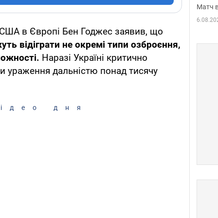
Матч в
6.08.20
 США в Європі Бен Годжес заявив, що
уть відіграти не окремі типи озброєння,
можності.
Наразі Україні критично
би ураження дальністю понад тисячу
ідео дня