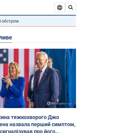
і обстріли
ливе
ина тяжкохворого Джо
ена назвала перший симптом,
 сигналізував про його