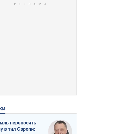
ки
мль переносить
ну в тил Європи: