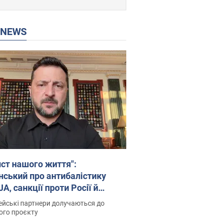
P NEWS
ист нашого життя":
нський про антибалістику
A, санкції проти Росії й
имку аграріїв. Відео
йські партнери долучаються до
ого проєкту