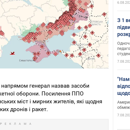
6.08.20
З 1 
підв
розк
Одноч
педаго
студен
7.08.20
"Нам
 напрямом генерал назвав засоби
відп
щодо
акетної оборони. Посилення ППО
Patri
нських міст і мирних жителів, які щодня
Америк
обмеж
ких дронів і ракет.
7.08.20