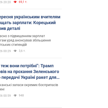
69,1 т.
26 20:20
вересня українським вчителям
ищать зарплати: Корецький
рив деталі
асно з підвищенням зарплат
гам уряд анонсував збільшення
тських стипендій
3,6 т.
26 00:29
 теж вони потрібні": Трамп
овів на прохання Зеленського
 передачі Україні ракет для
ot
анські запаси окремих боєприпасів
ені
948
26 00:59