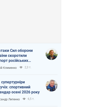
атаки Сил оборони
аїни скоротили
порт російських
топродуктів
2,3 т.
ій Клименко
 супертурніри
учіх: спортивний
ендар осені 2026 року
6,5 т.
сандр Липенко