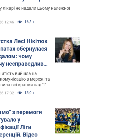
есивний" рак
 лікарі не надали цьому належної
16,3 т.
26 12:46
устка Лесі Нікітюк
рпатах обернулася
далом: чому
чу несправедливо
йтили
нитість вийшла на
комунікацію в мережі та
вила всі крапки над "і"
13,0 т.
26 17:32
амо" з перемоги
тувало у
фікації Ліги
еренцій. Відео