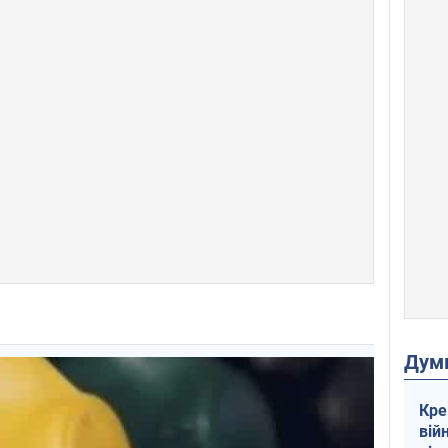
Дум
Кре
вій