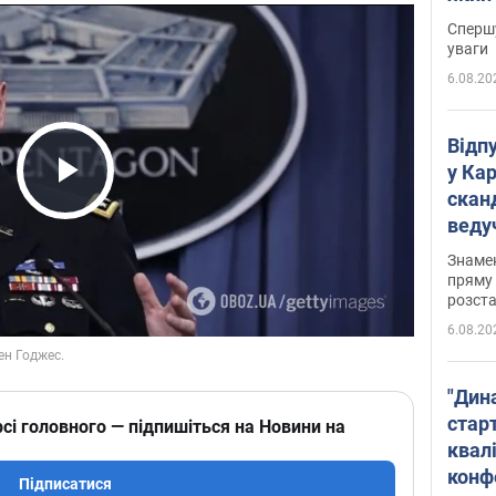
"агр
Спершу
уваги
6.08.20
Відп
у Ка
скан
Play Video
веду
захе
Знаме
пряму 
розста
6.08.20
"Дин
стар
сі головного — підпишіться на Новини на
квалі
конф
Підписатися