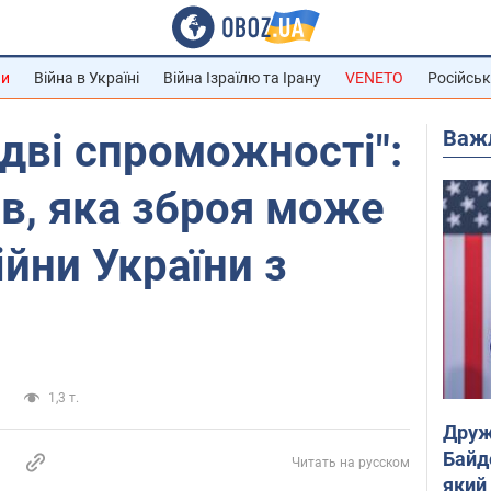
ни
Війна в Україні
Війна Ізраїлю та Ірану
VENETO
Російськ
Важ
дві спроможності":
в, яка зброя може
ійни України з
а
1,3 т.
Друж
Байд
Читать на русском
який