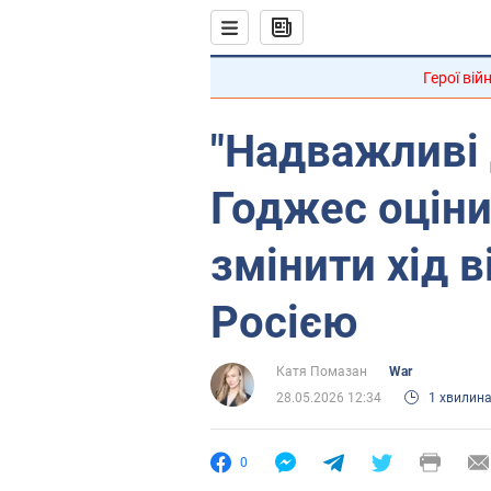
Герої вій
"Надважливі 
Годжес оціни
змінити хід в
Росією
Катя Помазан
War
28.05.2026 12:34
1 хвилин
0