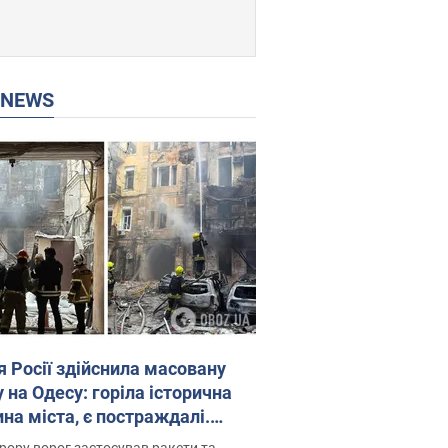
P NEWS
я Росії здійснила масовану
 на Одесу: горіла історична
на міста, є постраждалі.
 та відео
рору ворог застосував ракети та