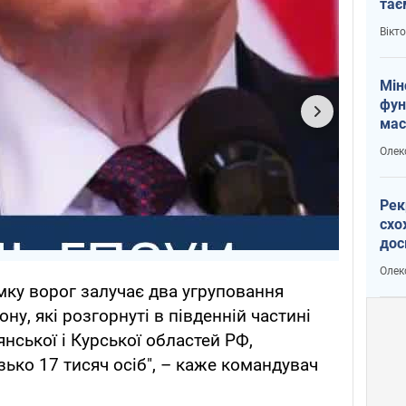
тає
і Пу
Вікт
Мін
фун
мас
Олек
Рек
схо
дос
виб
Олек
ямку ворог залучає два угруповання
у, які розгорнуті в південній частині
янської і Курської областей РФ,
ько 17 тисяч осіб", – каже командувач