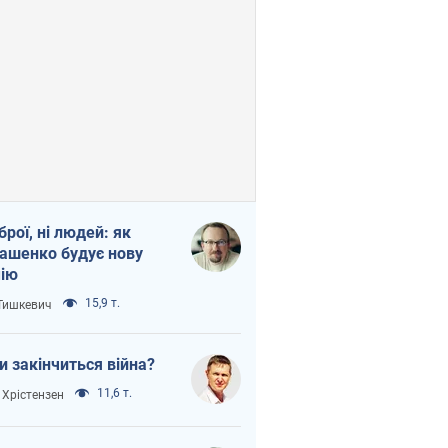
зброї, ні людей: як
ашенко будує нову
ію
15,9 т.
 Тишкевич
и закінчиться війна?
11,6 т.
 Хрістензен