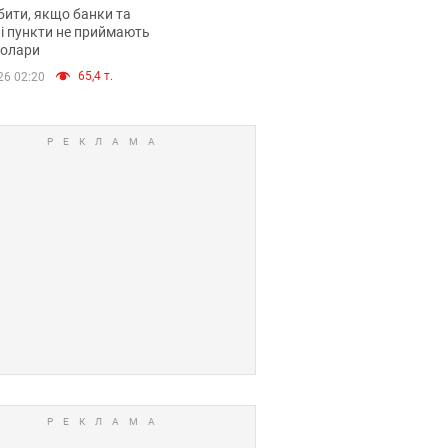
анки такі купюри
ити, якщо банки та
і пункти не приймають
долари
65,4 т.
26 02:20