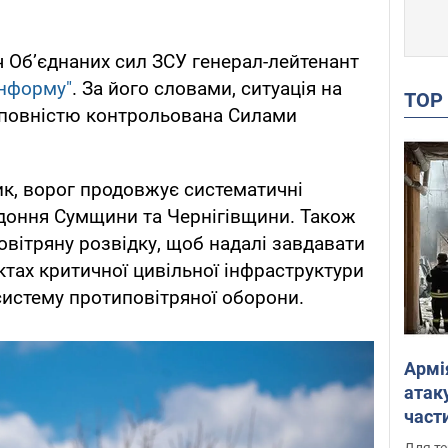
 Об’єднаних сил ЗСУ генерал-лейтенант
інформу"
. За його словами, ситуація на
TO
 повністю контрольована Силами
к, ворог продовжує систематичні
рдоння Сумщини та Чернігівщини. Також
повітряну розвідку, щоб надалі завдавати
ктах критичної цивільної інфраструктури
систему протиповітряної оборони.
Армі
атаку
части
Фото
Для те