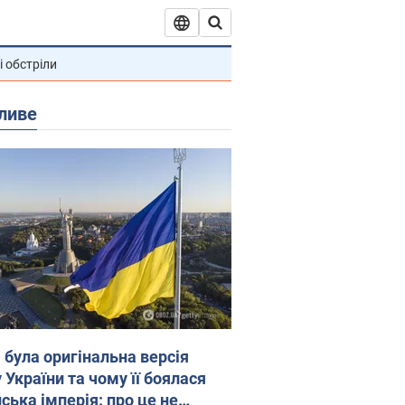
і обстріли
ливе
 була оригінальна версія
 України та чому її боялася
ська імперія: про це не