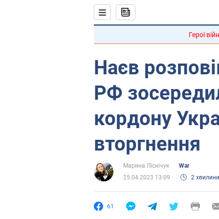
Герої вій
Наєв розпові
РФ зосередил
кордону Укра
вторгнення
Марина Ліснічук
War
25.04.2023 13:09
2 хвилин
61