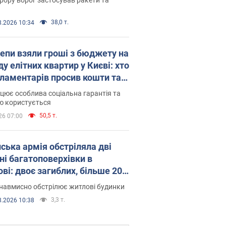
38,0 т.
8.2026 10:34
епи взяли гроші з бюджету на
у елітних квартир у Києві: хто
рламентарів просив кошти та
оселився
цює особлива соціальна гарантія та
ю користується
50,5 т.
26 07:00
йська армія обстріляла дві
ні багатоповерхівки в
ві: двоє загиблих, більше 20
раждалих
навмисно обстрілює житлові будинки
3,3 т.
8.2026 10:38