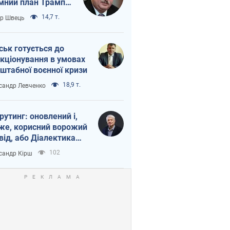
мний план Трампа
тіна?
14,7 т.
ор Швець
ськ готується до
кціонування в умовах
штабної воєнної кризи
18,9 т.
сандр Левченко
рутинг: оновлений і,
же, корисний ворожий
від, або Діалектика
агливого боягузтва
102
сандр Кірш