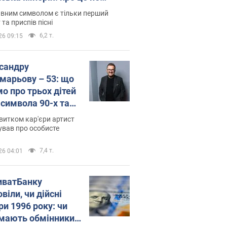
овідають у школі
вним символом є тільки перший
 та приспів пісні
6,2 т.
26 09:15
сандру
марьову – 53: що
мо про трьох дітей
-символа 90-х та
 вигляд вони
витком кар'єри артист
ть
ував про особисте
7,4 т.
26 04:01
иватБанку
віли, чи дійсні
ри 1996 року: чи
мають обмінники