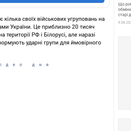
та б
Що роб
обмінн
старі 
є кілька своїх військових угруповань на
9.08.20
нами України. Це приблизно 20 тисяч
 території РФ і Білорусі, але наразі
формують ударні групи для ймовірного
ідео дня