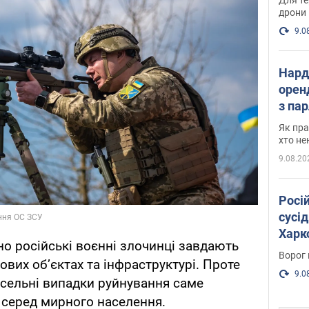
дрони
9.0
Нард
оренд
з па
де п
Як пра
хто не
9.08.20
Росі
сусід
Харко
о російські воєнні злочинці завдають
пост
Ворог 
кових об’єктах та інфраструктурі. Проте
9.0
чисельні випадки руйнування саме
и серед мирного населення.