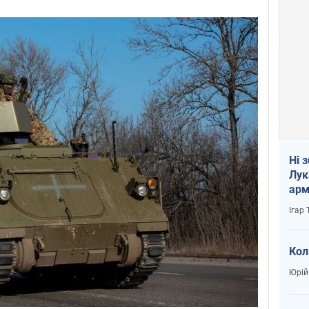
Ні 
Лук
арм
Ігар
Кол
Юрій