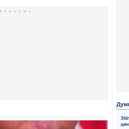
Дум
Збі
цин