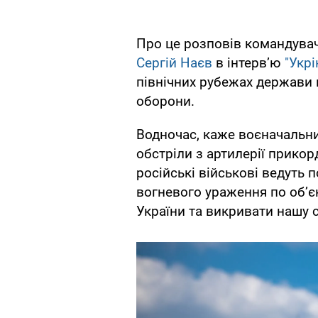
Про це розповів командувач
Сергій Наєв
в інтерв’ю
"Укр
північних рубежах держави
оборони.
Водночас, каже воєначальни
обстріли з артилерії прико
російські військові ведуть 
вогневого ураження по об’є
України та викривати нашу 