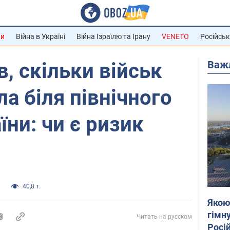
ни
Війна в Україні
Війна Ізраїлю та Ірану
VENETO
Російськ
Важ
в, скільки військ
а біля північного
їни: чи є ризик
и
40,8 т.
Якою
гімну
Читать на русском
Росій