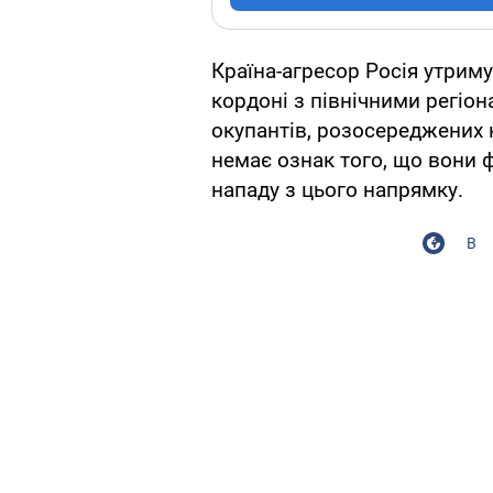
Країна-агресор Росія утриму
кордоні з північними регіо
окупантів, розосереджених на
немає ознак того, що вони 
нападу з цього напрямку.
В