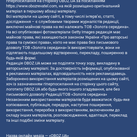
гіперпосилання на сторінку OBOZ.UA за посиланням
https://www.obozrevatel.com
, на якій розміщено оригінальний
матеріал в першому абзаці матеріалу.
Всі матеріали на цьому сайті, в тому числі інтерв’ю, статті,
дослідження – є службовими творами журналістів редакції,
виключні майнові права на які належать ТОВ «Золота середина».
На всі опубліковані фотоматеріали Getty Images редакція має
майнові права, які захищаються законом України «Про авторські
права та суміжні права», ніхто не має права без письмового
дозволу ТОВ «Золота середина» їх використовувати, вони не
підлягають подальшому відтворенню, перекладу, поширенню в
будь-якій формі.
Редакція OBOZ.UA може не поділяти точку зору, викладену в
авторському матеріалі. За достовірність інформації, опублікованої
в рекламних матеріалах, відповідальність несе рекламодавець.
Заборонено використання матеріалів розміщених на цьому сайті,
хоч із зазначенням гіперпосилання на сторінку цього сайту,
логотипу OBOZ.UA або будь-якого іншого згадування, але без
письмового дозволу Редакції/ТОВ «Золота середина»
Незаконним використанням матеріалів буде вважатися: будь-яке
копiювання, публiкацiя, передрук, наступне поширення,
використання, переробка з використанням, включенням до
складу інших матеріалів, розповсюдження, адаптація, переклад
та інші подібні зміни матеріалу.
Назва онлайн медіа — «OBOZ.UA»