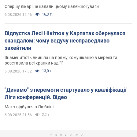
Спершу лікарі не надали цьому належної уваги
16,3 т.
6.08.2026 12:46
Відпустка Лесі Нікітюк у Карпатах обернулася
скандалом: чому ведучу несправедливо
захейтили
Знаменитість вийшла на пряму комунікацію в мережі та
розставила всі крапки над "і"
13,0 т.
6.08.2026 17:32
"Динамо" з перемоги стартувало у кваліфікації
Ліги конференцій. Відео
Матч відбувся в Любліні
2,2 т.
6.08.2026 21:56