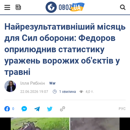
Найрезультативніший місяць
для Сил оборони: Федоров
оприлюднив статистику
уражень ворожих об'єктів у
травні
Ілля Рябінін
War
22.06.2026 19:07
1 хвилина
4,0 т.
0
РУС