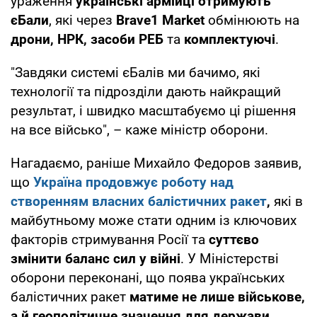
ураження
українські армійці отримують
єБали
, які через
Brave1 Market
обмінюють на
дрони, НРК, засоби РЕБ
та
комплектуючі
.
"Завдяки системі єБалів ми бачимо, які
технології та підрозділи дають найкращий
результат, і швидко масштабуємо ці рішення
на все військо", – каже міністр оборони.
Нагадаємо, раніше Михайло Федоров заявив,
що
Україна продовжує роботу над
створенням власних балістичних ракет
,
які в
майбутньому може стати одним із ключових
факторів стримування Росії та
суттєво
змінити баланс сил у війні
. У Міністерстві
оборони переконані, що поява українських
балістичних ракет
матиме не лише військове,
а й геополітичне значення для держави.