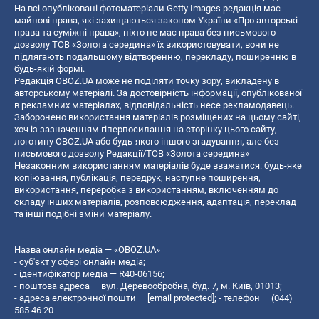
На всі опубліковані фотоматеріали Getty Images редакція має
майнові права, які захищаються законом України «Про авторські
права та суміжні права», ніхто не має права без письмового
дозволу ТОВ «Золота середина» їх використовувати, вони не
підлягають подальшому відтворенню, перекладу, поширенню в
будь-якій формі.
Редакція OBOZ.UA може не поділяти точку зору, викладену в
авторському матеріалі. За достовірність інформації, опублікованої
в рекламних матеріалах, відповідальність несе рекламодавець.
Заборонено використання матеріалів розміщених на цьому сайті,
хоч із зазначенням гіперпосилання на сторінку цього сайту,
логотипу OBOZ.UA або будь-якого іншого згадування, але без
письмового дозволу Редакції/ТОВ «Золота середина»
Незаконним використанням матеріалів буде вважатися: будь-яке
копiювання, публiкацiя, передрук, наступне поширення,
використання, переробка з використанням, включенням до
складу інших матеріалів, розповсюдження, адаптація, переклад
та інші подібні зміни матеріалу.
Назва онлайн медіа — «OBOZ.UA»
- суб'єкт у сфері онлайн медіа;
- ідентифікатор медіа — R40-06156;
- поштова адреса — вул. Деревообробна, буд. 7, м. Київ, 01013;
- адреса електронної пошти —
[email protected]
; - телефон — (044)
585 46 20