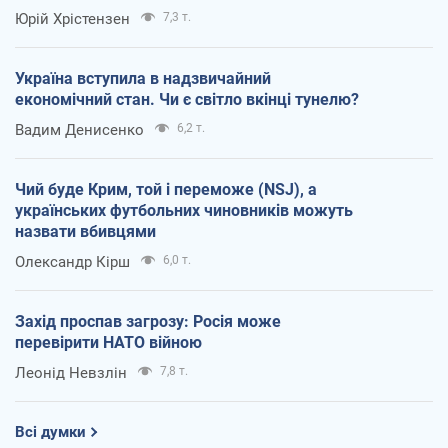
Юрій Хрістензен
7,3 т.
Україна вступила в надзвичайний
економічний стан. Чи є світло вкінці тунелю?
Вадим Денисенко
6,2 т.
Чий буде Крим, той і переможе (NSJ), а
українських футбольних чиновників можуть
назвати вбивцями
Олександр Кірш
6,0 т.
Захід проспав загрозу: Росія може
перевірити НАТО війною
Леонід Невзлін
7,8 т.
Всі думки