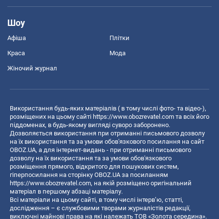
Шоу
Афіша
Плітки
Краса
Мода
Жіночий журнал
Використання будь-яких матеріалів ( в тому числі фото- та відео-),
розміщених на цьому сайті
https://www.obozrevatel.com
та всіх його
піддоменах, в будь-якому вигляді суворо заборонено.
Дозволяється використання при отриманні письмового дозволу
на їх використання та за умови обов'язкового посилання на сайт
OBOZ.UA, а для інтернет-видань - при отриманні письмового
дозволу на їх використання та за умови обов'язкового
розміщення прямого, відкритого для пошукових систем,
гіперпосилання на сторінку OBOZ.UA за посиланням
https://www.obozrevatel.com
, на якій розміщено оригінальний
матеріал в першому абзаці матеріалу.
Всі матеріали на цьому сайті, в тому числі інтерв’ю, статті,
дослідження – є службовими творами журналістів редакції,
виключні майнові права на які належать ТОВ «Золота середина».