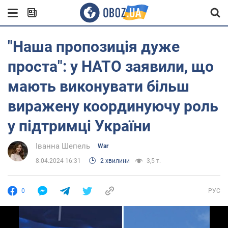
"Наша пропозиція дуже
проста": у НАТО заявили, що
мають виконувати більш
виражену координуючу роль
у підтримці України
Іванна Шепель
War
8.04.2024 16:31
2 хвилини
3,5 т.
0
РУС