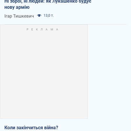
Ні зброї, ні людей: як Лукашенко будує
нову армію
Ігар Тишкевич
13,0 т.
Коли закінчиться війна?