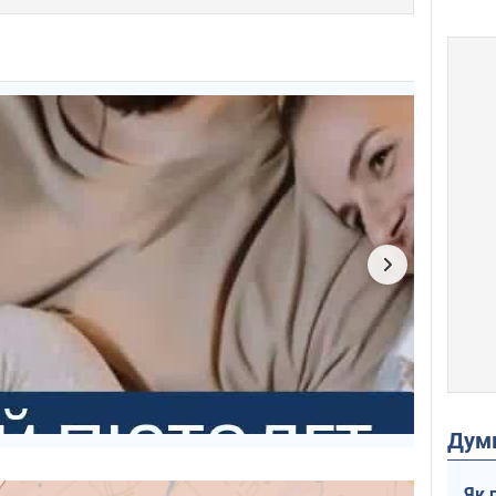
Дум
Як 