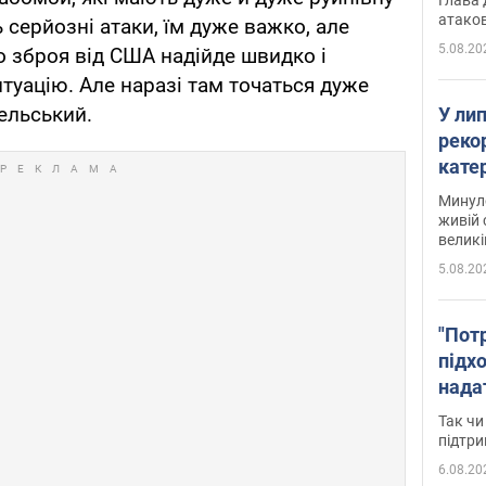
атаков
 серйозні атаки, їм дуже важко, але
5.08.20
 зброя від США надійде швидко і
уацію. Але наразі там точаться дуже
зельський.
У ли
рекор
кате
опри
Минуло
живій 
великі
5.08.20
"Пот
підх
нада
дост
Так чи
прим
підтр
6.08.20