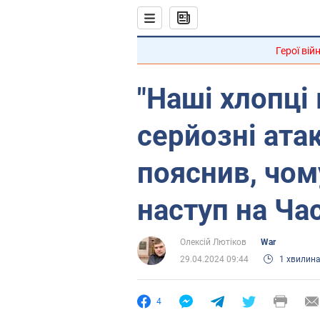
Герої вій
"Наші хлопці
серйозні ата
пояснив, чом
наступ на Час
Олексій Лютіков
War
29.04.2024 09:44
1 хвилин
4