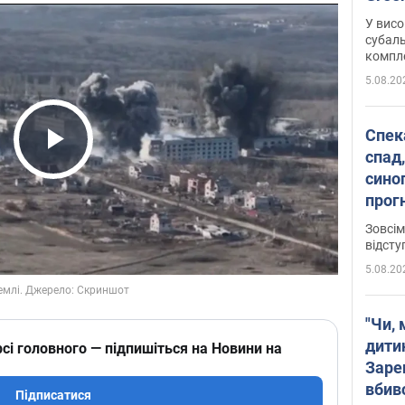
У висо
субаль
комплек
сотень
5.08.20
Спека
спад,
Play Video
сино
прог
змін
Зовсім
відсту
5.08.20
"Чи, 
дити
сі головного — підпишіться на Новини на
Заре
вбив
Підписатися