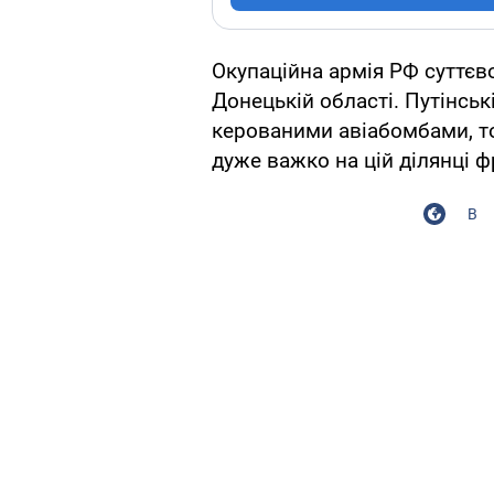
Окупаційна армія РФ суттєв
Донецькій області. Путінсь
керованими авіабомбами, т
дуже важко на цій ділянці ф
В