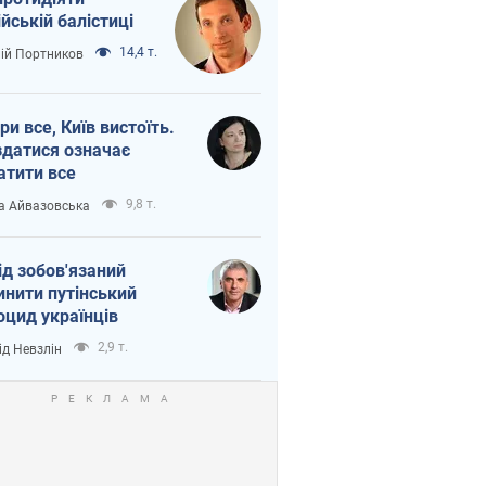
ійській балістиці
14,4 т.
лій Портников
ри все, Київ вистоїть.
здатися означає
атити все
9,8 т.
а Айвазовська
ід зобов'язаний
инити путінський
оцид українців
2,9 т.
ід Невзлін