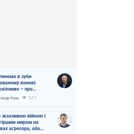
лянемо в зуби
ованому коневі:
скіпливо – про
омогу Україні
5,2 т.
сандр Кірш
 жахливою війною і
гіршим миром на
вах агресора, або