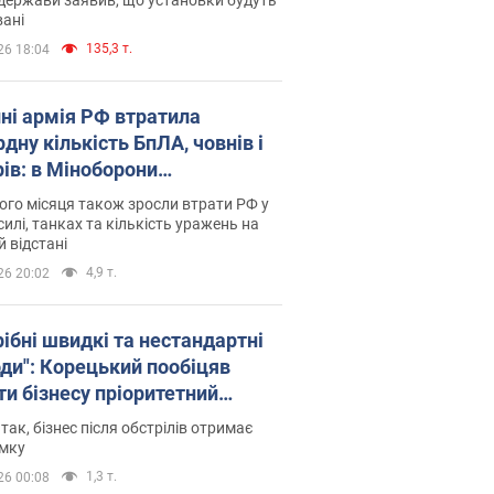
ані
135,3 т.
26 18:04
пні армія РФ втратила
дну кількість БпЛА, човнів і
рів: в Міноборони
люднили статистику
го місяця також зросли втрати РФ у
силі, танках та кількість уражень на
й відстані
4,9 т.
26 20:02
рібні швидкі та нестандартні
оди": Корецький пообіцяв
ти бізнесу пріоритетний
уп до наявних складських
 так, бізнес після обстрілів отримає
іщень
имку
1,3 т.
26 00:08