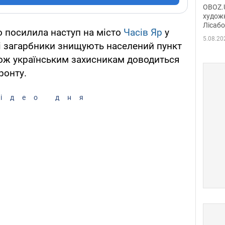
диси
OBOZ.U
Горсь
художн
Лісабо
Дмит
о посилила наступ на місто
Часів Яр
у
в По
5.08.20
кі загарбники знищують населений пункт
ож українським захисникам доводиться
ронту.
ідео дня