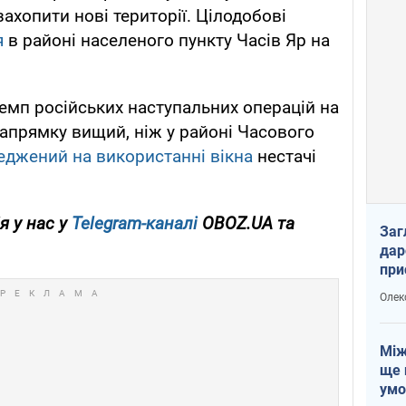
захопити нові території. Цілодобові
я
в районі населеного пункту Часів Яр на
емп російських наступальних операцій на
напрямку вищий, ніж у районі Часового
еджений на використанні вікна
нестачі
я у нас у
Telegram-каналі
OBOZ.UA та
Заг
дар
при
доп
Олек
Між
ще 
умо