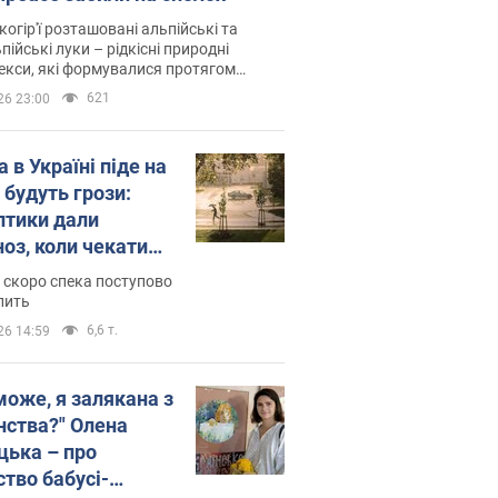
когір'ї розташовані альпійські та
пійські луки – рідкісні природні
си, які формувалися протягом
 років
621
26 23:00
 в Україні піде на
 будуть грози:
птики дали
ноз, коли чекати
и погоди
 скоро спека поступово
пить
6,6 т.
26 14:59
може, я залякана з
нства?" Олена
цька – про
ство бабусі-