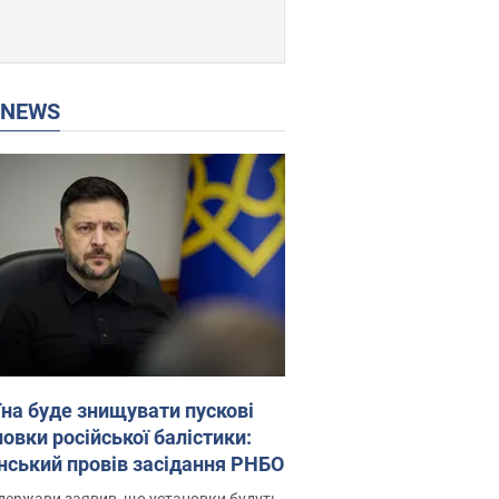
P NEWS
їна буде знищувати пускові
овки російської балістики:
нський провів засідання РНБО
держави заявив, що установки будуть