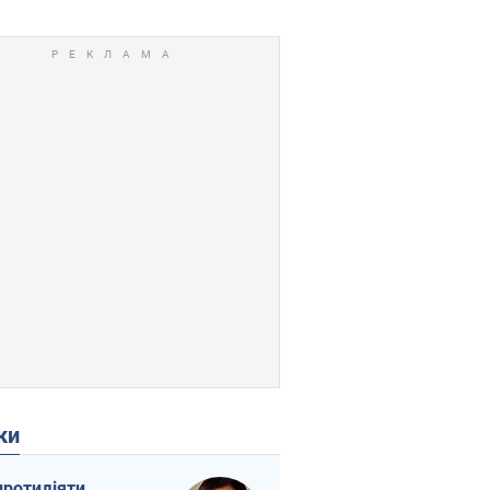
ки
протидіяти