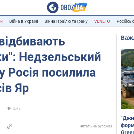
ни
Війна в Україні
Війна Ізраїлю та Ірану
VENETO
Російськ
Важ
 відбивають
ки": Недзельський
у Росія посилила
ів Яр
а
5,4 т.
"Джи
форму
Читать на русском
Gree