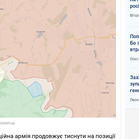
рос
Віта
Поп
Бо 
втр
Ольг
Зах
зуп
ген
Леон
ційна армія продовжує тиснути на позиції