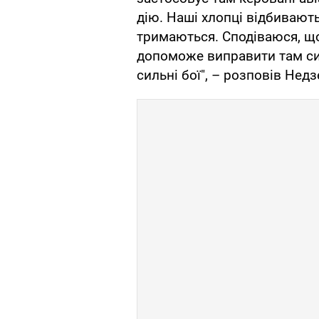
дію. Наші хлопці відбивають
тримаються. Сподіваюся, що
допоможе виправити там сит
сильні бої", – розповів Нед