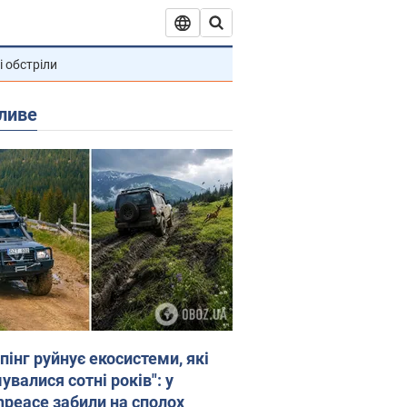
і обстріли
ливе
пінг руйнує екосистеми, які
валися сотні років": у
npeace забили на сполох