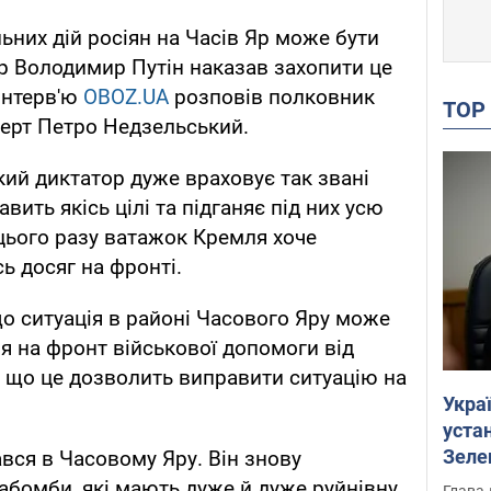
льних дій росіян на Часів Яр може бути
ор Володимир Путін наказав захопити це
 інтерв'ю
OBOZ.UA
розповів полковник
TO
перт Петро Недзельський.
кий диктатор дуже враховує так звані
авить якісь цілі та підганяє під них усю
 цього разу ватажок Кремля хоче
ь досяг на фронті.
о ситуація в районі Часового Яру може
я на фронт військової допомоги від
 що це дозволить виправити ситуацію на
Укра
устан
Зеле
ався в Часовому Яру. Він знову
іабомби, які мають дуже й дуже руйнівну
Глава 