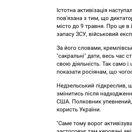
Істотна активізація наступа
пов'язана з тим, що диктат
місто до 9 травня. Про це в
запасу ЗСУ, військовий екс
За його словами, кремлівсь
"сакральні" дати, весь час ст
свою діяльність. Так само і
показати росіянам, що чогос
Недзельський підкреслив, щ
змінитись після надходженн
США. Полковник упевнений,
користь України.
"Саме тому ворог активізув
застосовує там керовані ав